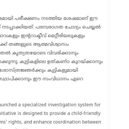
കരമായി പരീക്ഷണം നടത്തിയ ശേഷമാണ് ഈ
 നടപ്പാക്കിയത്. പരമ്പരാഗത ചോദ്യം ചെയ്യൽ
പാവകളും ഇന്ററാക്ടീവ് മെറ്റീരിയലുകളും
ക്ക് തങ്ങളുടെ ആത്മവിശ്വാസം
ൂടുതൽ കൃത്യതയോടെ വിവരിക്കാനും
്കുന്നു. കുട്ടികളിലെ ഉത്കണ്ഠ കുറയ്ക്കാനും
ശാസ്ത്രജ്ഞർക്കും കുട്ടികളുമായി
 സ്ഥാപിക്കാനും ഈ സംവിധാനം ഏറെ
aunched a specialized investigation system for
itiative is designed to provide a child-friendly
tims' rights, and enhance coordination between