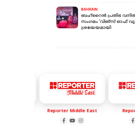
BAHRAIN
ബഹ്‌റൈൻ പ്രതിഭ വനി
സംഗമം ‘വിങ്സ് ഓഫ് വ
ശ്രദ്ധേയമായി
r Life
Reporter Middle East
Reporte