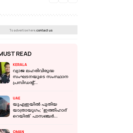
To advertise here,
contact us
MUST READ
KERALA
വ്യാജ ലഹരിവിരുദ്ധ
സംഘടനയുടെ സംസ്ഥാന
പ്രസിഡന്റ്
ലഹരിമരുന്നുമായി
പിടിയില്‍
UAE
യുഎഇയിൽ പുതിയ
യാത്രായുഗം; 'ഇത്തിഹാദ്
റെയിൽ' പാസഞ്ചർ
സർവീസ് നാളെ മുതൽ
ട്രാക്കിലേക്ക്!
OMAN