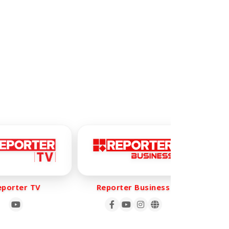
orter TV
Reporter Business
Rep