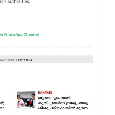
ion authorities.
in WhatsApp Channel
dvertise here,
contact us
BAHRAIN
ആരോഗ്യരംഗത്ത്
ൻ;
കുതിച്ചുയർന്ന് ഇന്ത്യ, മാതൃ-
മായി
ശിശു പരിരക്ഷയിൽ മുന്നേറ്റം;
വിശദീകരിച്ച് ബഹ്റൈൻ