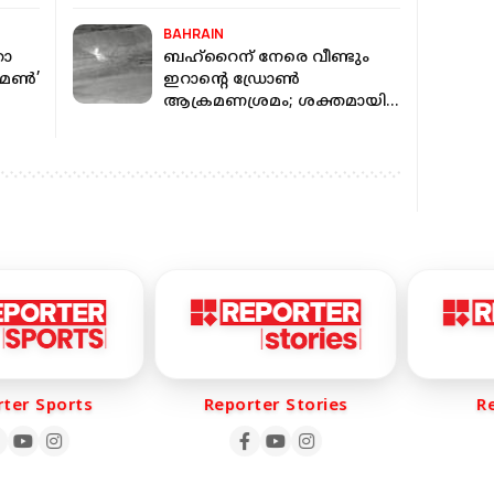
അംബാസഡർ
BAHRAIN
താ
ബഹ്‌റൈന് നേരെ വീണ്ടും
ുമൺ’
ഇറാന്റെ ഡ്രോൺ
ആക്രമണശ്രമം; ശക്തമായി
പ്രതിരോധിച്ച് സൈന്യം
r Sports
Reporter Stories
Rep