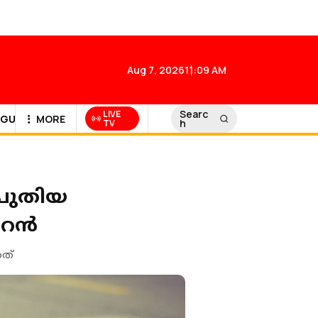
Aug 7, 2026
11:09 AM
Searc
LIVE
GULF NEWS
MORE
h
TV
 പുതിയ
റൈൻ
തത്