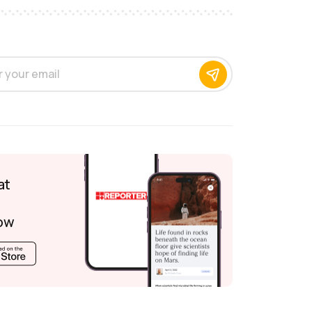
at
ow