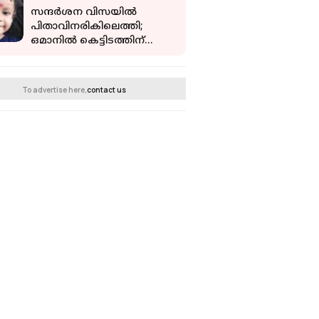
സന്ദർശന വിസയിൽ
പിതാവിനരികിലെത്തി;
ഒമാനിൽ കെട്ടിടത്തിന്
മുകളിൽ നിന്ന് വീണ്
മലയാളി ബാലികയ്ക്ക്
ദാരുണാന്ത്യം
To advertise here,
contact us