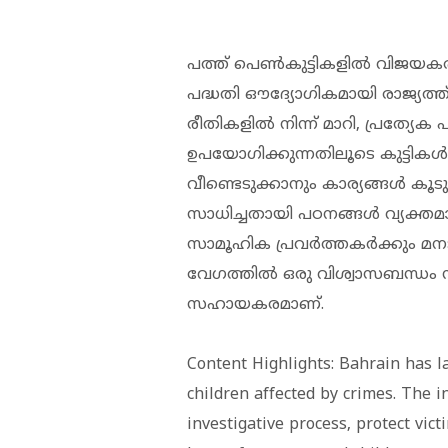
പത്ത് പെൺകുട്ടികളിൽ വിജയ
പദ്ധതി ഔദ്യോഗികമായി രാജ്യത്ത്
രീതികളിൽ നിന്ന് മാറി, പ്രത്യേക 
ഉപയോഗിക്കുന്നതിലൂടെ കുട്ടികൾ
വീണ്ടെടുക്കാനും കാര്യങ്ങൾ ക
സാധിച്ചതായി പഠനങ്ങൾ വ്യക്തമാക
സാമൂഹിക പ്രവർത്തകർക്കും മനഃ
വേഗത്തിൽ ഒരു വിശ്വാസബന്ധം
സഹായകരമാണ്.
Content Highlights: Bahrain has l
children affected by crimes. The in
investigative process, protect vic