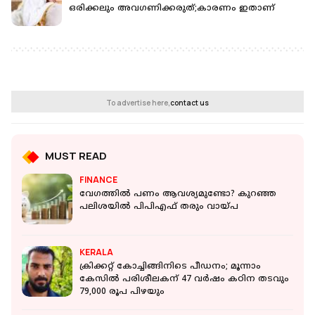
ഒരിക്കലും അവഗണിക്കരുത്;കാരണം ഇതാണ്
To advertise here,
contact us
MUST READ
FINANCE
വേഗത്തില്‍ പണം ആവശ്യമുണ്ടോ? കുറഞ്ഞ
പലിശയില്‍ പിപിഎഫ് തരും വായ്പ
KERALA
ക്രിക്കറ്റ് കോച്ചിങ്ങിനിടെ പീഡനം; മൂന്നാം
കേസില്‍ പരിശീലകന് 47 വര്‍ഷം കഠിന തടവും
79,000 രൂപ പിഴയും