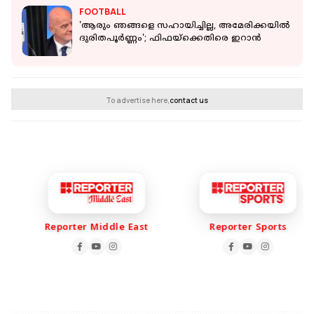
FOOTBALL
'ആരും ഞങ്ങളെ സഹായിച്ചില്ല, അമേരിക്കയിൽ
ദുരിതപൂർണ്ണം'; ഫിഫയ്ക്കെതിരെ ഇറാൻ
To advertise here,
contact us
Reporter Middle East
Reporter Sports