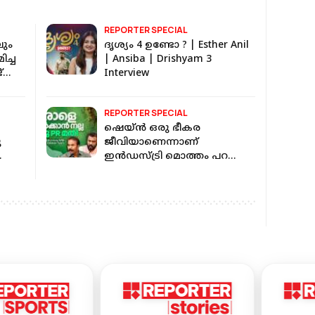
REPORTER SPECIAL
ലും
ദൃശ്യം 4 ഉണ്ടോ ? | Esther Anil
ച്ച
| Ansiba | Drishyam 3
്
Interview
REPORTER SPECIAL
ഷെയ്ന്‍ ഒരു ഭീകര
ു
ജീവിയാണെന്നാണ്
ഇന്‍ഡസ്ട്രി മൊത്തം പറഞ്ഞു
പരത്തുന്നത് | Shane Nigam |
Dridam Movie Interview