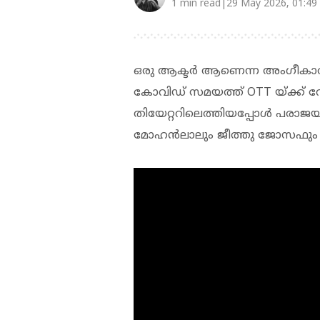
1 min read|29 May 2026, 01:49
ഒരു ആക്ടർ ആണെന്ന അംഗീകാരം 
കോവിഡ് സമയത്ത് OTT യ്ക്ക് 
തിയേറ്ററിലെത്തിയപ്പോൾ പരാജയമ
മോഹന്‍ലാലും ജീത്തു ജോസഫും മീനയ