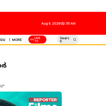
Aug 8, 2026
02:55 AM
Searc
LIVE
GULF NEWS
MORE
h
TV
ാർ
്പം