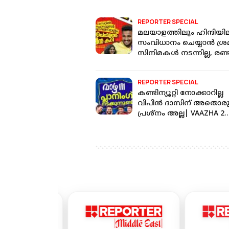
REPORTER SPECIAL
മലയാളത്തിലും ഹിന്ദിയി
സംവിധാനം ചെയ്യാൻ ശ്രമി
സിനിമകൾ നടന്നില്ല, രണ്ട
വർഷം പോയി|Athiradi
Interview
REPORTER SPECIAL
കണ്ടിന്യൂറ്റി നോക്കാറില്ല
വിപിൻ ദാസിന് അതൊര
പ്രശ്നം അല്ല| VAAZHA 2
INTERVIEW