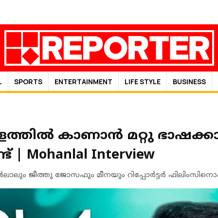
L
SPORTS
ENTERTAINMENT
LIFE STYLE
BUSINESS
ാളത്തിൽ കാണാൻ മറ്റു ഭാഷക്ക
ട് | Mohanlal Interview
ലാലും ജീത്തു ജോസഫും മീനയും റിപ്പോര്‍ട്ടര്‍ ഫിലിംസിനൊപ