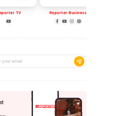
orter TV
Reporter Business
Rep
at