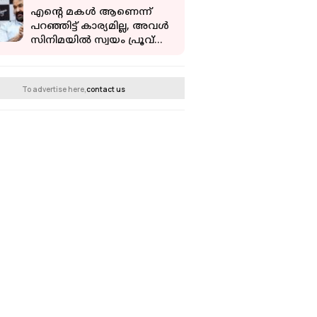
എന്റെ മകൾ ആണെന്ന്
പറഞ്ഞിട്ട് കാര്യമില്ല, അവൾ
സിനിമയിൽ സ്വയം പ്രൂവ്
ചെയ്യണം: മോഹൻലാൽ
To advertise here,
contact us