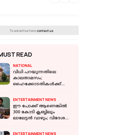
To advertise here,
contact us
MUST READ
NATIONAL
വിധി പറയുന്നതിലെ
കാലതാമസം;
ഹൈക്കോടതികള്‍ക്ക്
മാര്‍ഗനിര്‍ദേശവുമായി
സുപ്രീംകോടതി
ENTERTAINMENT NEWS
ഈ പോക്ക് ആണെങ്കിൽ
300 കോടി ക്ലബ്ബിലും
ലാലേട്ടൻ വാഴും; വിദേശത്ത്
ഞെട്ടിക്കുന്ന
കളക്ഷനുമായി ദൃശ്യം 3
ENTERTAINMENT NEWS