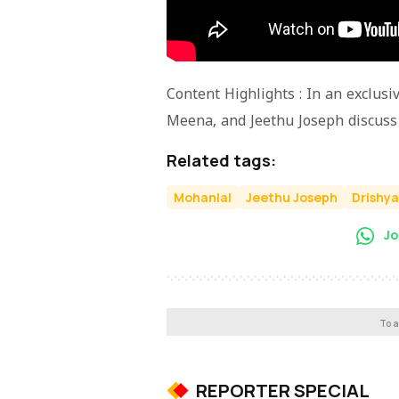
Content Highlights : In an exclusi
Meena, and Jeethu Joseph discuss 
Related tags:
Mohanlal
Jeethu Joseph
Drishy
Jo
To a
REPORTER SPECIAL