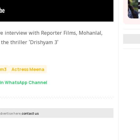
ve interview with Reporter Films, Mohanlal,
the thriller 'Drishyam 3'
am3
Actress Meena
in WhatsApp Channel
dvertise here,
contact us