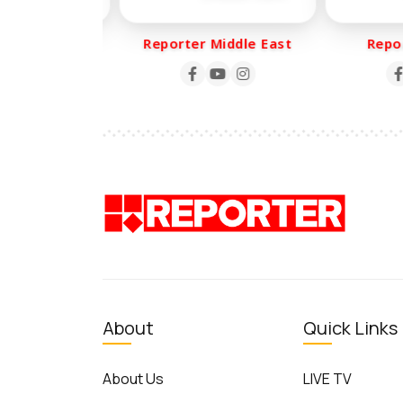
er Life
Reporter Middle East
Report
About
Quick Links
About Us
LIVE TV