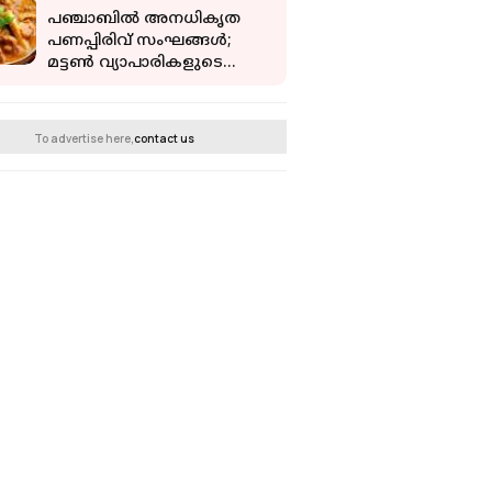
പഞ്ചാബിൽ അനധികൃത
പണപ്പിരിവ് സംഘങ്ങൾ;
മട്ടൺ വ്യാപാരികളുടെ
സമരത്തിൽ ഭഗവന്ത് മന്നിന്
കത്തെഴുതി ഒമർ
അബ്ദുള്ള
To advertise here,
contact us