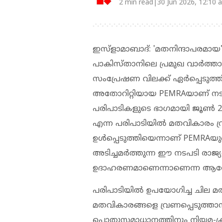
2 min read|30 Jun 2026, 12:10 
ഇസ്‌ളാമാബാദ്: 'മതനിന്ദാപരമായ
പാകിസ്താനിലെ പ്രമുഖ വാർത്താ
സംപ്രേഷണ വിലക്ക് ഏർപ്പെടുത്ത
അതോറിറ്റിയായ PEMRAയാണ് നടപടി
പരിപാടികളുടെ ഭാഗമായി ജൂൺ 
എന്ന പരിപാടിയിൽ മതവികാരം വ്
ഉൾപ്പെടുത്തിയെന്നാണ് PEMRAയു
അടിച്ചമർത്തുന്ന ഈ നടപടി രാജ്
ഉദാഹരണമാണെന്നാണെന്ന ആരോപണ
പരിപാടിയിൽ ഉപയോഗിച്ച ചില മത
മതവികാരങ്ങളെ വ്രണപ്പെടുത്ത
പൊതുസമാധാനത്തിനും നിയമ-ക്