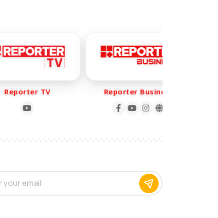
eporter TV
Reporter Business
R