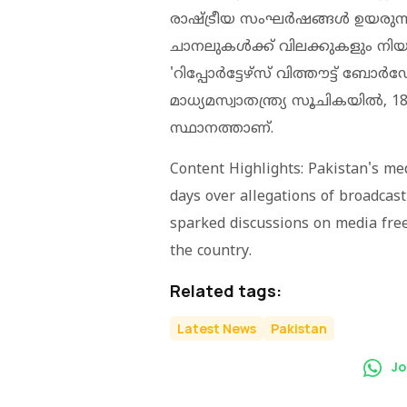
രാഷ്ട്രീയ സംഘർഷങ്ങൾ ഉയരുന്
ചാനലുകൾക്ക് വിലക്കുകളും നിയന്
'റിപ്പോർട്ടേഴ്സ് വിത്തൗട്ട് ബോർ
മാധ്യമസ്വാതന്ത്ര്യ സൂചികയിൽ, 
സ്ഥാനത്താണ്.
Content Highlights: Pakistan's m
days over allegations of broadcas
sparked discussions on media free
the country.
Related tags:
Latest News
Pakistan
Jo