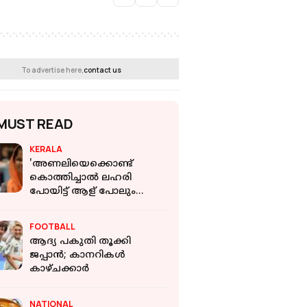
To advertise here,
contact us
MUST READ
KERALA
'അണലിയെക്കൊണ്ട്
കൊത്തിച്ചാൽ ലഹരി
പോയിട്ട് ആള് പോലും
ബാക്കിയുണ്ടാകില്ല':
ചെന്നിത്തലയുടെ
FOOTBALL
പരാമർശത്തിനെതിരെ
ആദ്യ പകുതി തൂക്കി
ഡോക്ടർ
ജപ്പാൻ; കാനറികൾ
കാഴ്ചക്കാർ
NATIONAL