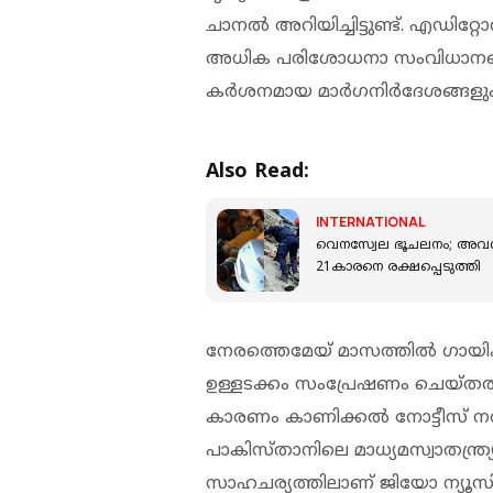
ചാനൽ അറിയിച്ചിട്ടുണ്ട്. എഡിറ
അധിക പരിശോധനാ സംവിധാനങ്ങള
കർശനമായ മാർഗനിർദേശങ്ങളും നട
Also Read:
INTERNATIONAL
വെനസ്വേല ഭൂചലനം; അവശിഷ്ട
21കാരനെ രക്ഷപ്പെടുത്തി
നേരത്തെമേയ് മാസത്തിൽ ഗായിക
ഉള്ളടക്കം സംപ്രേഷണം ചെയ്തതി
കാരണം കാണിക്കൽ നോട്ടീസ് നൽക
പാകിസ്താനിലെ മാധ്യമസ്വാതന്ത്
സാഹചര്യത്തിലാണ് ജിയോ ന്യൂസിന