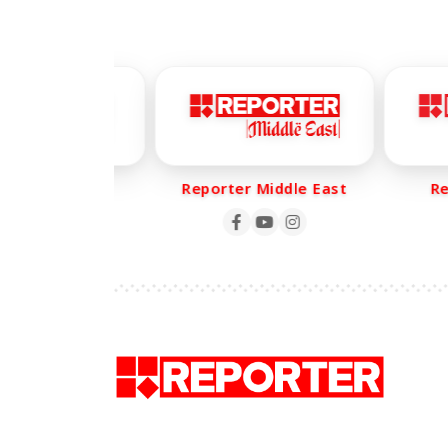
ter Life
Reporter Middle East
Repo