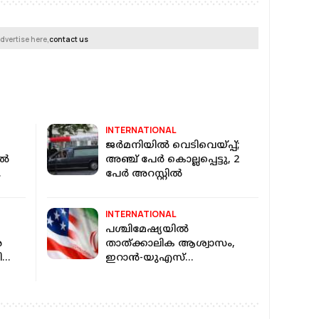
dvertise here,
contact us
INTERNATIONAL
ജർമനിയിൽ വെടിവെയ്പ്പ്;
്‍
അഞ്ച് പേർ കൊല്ലപ്പെട്ടു, 2
പേർ അറസ്റ്റിൽ
INTERNATIONAL
പശ്ചിമേഷ്യയില്‍
ര
താത്ക്കാലിക ആശ്വാസം,
ി
ഇറാന്‍-യുഎസ്
വെടിനിര്‍ത്തലിന് ധാരണ;
ഖത്തറില്‍ നാളെ ചര്‍ച്ച
നടക്കും