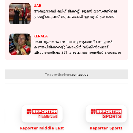
UAE
അബുദാബി ബി​ഗ് ടിക്കറ്റ്; ജൂൺ മാസത്തിലെ ​
ഗ്രാന്റ് പ്രൈസ് സ്വന്തമാക്കി ഇന്ത്യൻ പ്രവാസി
KERALA
'അന്വേഷണം നടക്കട്ടെ,ആരാന്ന് വെച്ചാൽ
കണ്ടുപിടിക്കട്ടെ'; 'കാഫിർ'സ്‌ക്രീൻഷോട്ട്
വിവാദത്തിലെ SIT അന്വേഷണത്തിൽ ശൈലജ
To advertise here,
contact us
Reporter Middle East
Reporter Sports