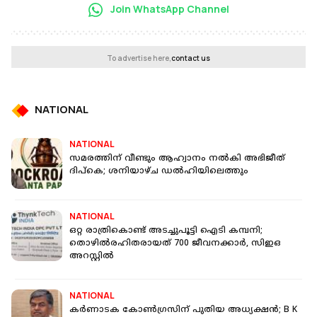
Join WhatsApp Channel
To advertise here,
contact us
NATIONAL
NATIONAL
സമരത്തിന് വീണ്ടും ആഹ്വാനം നൽകി അഭിജീത്
ദിപ്‌കെ; ശനിയാഴ്ച ഡൽഹിയിലെത്തും
NATIONAL
ഒറ്റ രാത്രികൊണ്ട് അടച്ചുപൂട്ടി ഐടി കമ്പനി;
തൊഴില്‍രഹിതരായത് 700 ജീവനക്കാര്‍, സിഇഒ
അറസ്റ്റില്‍
NATIONAL
കർണാടക കോൺഗ്രസിന് പുതിയ അധ്യക്ഷൻ; B K