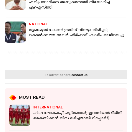
ഹരിപ്രസാദിനെ അധ്യക്ഷനായി നി​യോ​ഗിച്ച്
എഐസിസി
NATIONAL
തൃണമൂല്‍ കോണ്‍ഗ്രസിന് വീണ്ടും തിരിച്ചടി;
കൊല്‍ക്കത്ത മേയര്‍ ഫിര്‍ഹാദ് ഹക്കീം രാജിവെച്ചു
To advertise here,
contact us
MUST READ
INTERNATIONAL
ഫിഫ ലോകകപ്പ് ഫുട്ബോൾ; ഇറാനിയൻ ടീമിന്
മെക്സിക്കൻ വിസ ലഭിച്ചതായി റിപ്പോർട്ട്