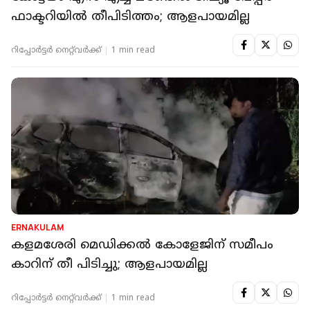
ഫാക്ടറിയില്‍ തീപിടിത്തം; ആളപായമില്ല
റിപ്പോർട്ടർ നെറ്റ്‌വര്‍ക്ക്‌
1 min read
ERNAKULAM
കളമശേരി മെഡിക്കല്‍ കോളേജിന് സമീപം
കാറിന് തീ പിടിച്ചു; ആളപായമില്ല
റിപ്പോർട്ടർ നെറ്റ്‌വര്‍ക്ക്‌
1 min read