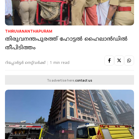
THIRUVANANTHAPURAM
തിരുവനന്തപുരത്ത് ഹോട്ടല്‍ ഹൈലാന്‍ഡില്‍
തീപിടിത്തം
റിപ്പോർട്ടർ നെറ്റ്‌വര്‍ക്ക്‌
1 min read
To advertise here,
contact us