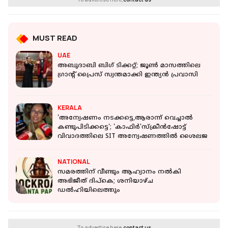
MUST READ
UAE
അബുദാബി ബി​ഗ് ടിക്കറ്റ്; ജൂൺ മാസത്തിലെ ​
ഗ്രാന്റ് പ്രൈസ് സ്വന്തമാക്കി ഇന്ത്യൻ പ്രവാസി
KERALA
'അന്വേഷണം നടക്കട്ടെ,ആരാന്ന് വെച്ചാൽ
കണ്ടുപിടിക്കട്ടെ'; 'കാഫിർ'സ്‌ക്രീൻഷോട്ട്
വിവാദത്തിലെ SIT അന്വേഷണത്തിൽ ശൈലജ
NATIONAL
സമരത്തിന് വീണ്ടും ആഹ്വാനം നൽകി
അഭിജീത് ദിപ്‌കെ; ശനിയാഴ്ച
ഡൽഹിയിലെത്തും
To advertise here,
contact us