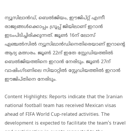
ന്യൂസിലാൻഡ്, ബെൽജിയം, ഈജിപ്റ്റ് എന്നീ
രാജ്യങ്ങൾക്കൊപ്പം ​ഗ്രൂപ്പ് ജിയിലാണ് ഇറാൻ
ഇടംപിടിച്ചിരിക്കുന്നത്. ജൂൺ 16ന് ലോസ്
ഏഞ്ചൽസിൽ ന്യൂസിലാൻഡിനെതിരെയാണ് ഇറാൻ്റെ
ആദ്യ മത്സരം. ജൂൺ 22ന് ഇതേ സ്റ്റേഡിയത്തിൽ
ബെൽജിയത്തിനെ ഇറാൻ നേരിടും. ജൂൺ 27ന്
വാഷിം​ഗ്ടണിലെ സിയാറ്റിൽ സ്റ്റേഡിയത്തിൽ ഇറാൻ
ഈജിപ്തിനെ നേരിടും.
Content Highlights: Reports indicate that the Iranian
national football team has received Mexican visas
ahead of FIFA World Cup-related activities. The
development is expected to facilitate the team's travel