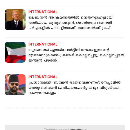
INTERNATIONAL
ലെബനൻ ആക്രമണത്തിൽ നെതന്യാഹുമായി
അഭിപ്രായ വ്യത്യാസമുണ്ട്, മൊജ്തബ ഖമനയി
ചർച്ചകളിൽ പങ്കാളിയാണ്: ഡോണൾഡ് ട്രംപ്
INTERNATIONAL
കുവൈത്ത് എയർപോർട്ടിന് നേരെ ഇറാന്റെ
ഡ്രോണാക്രമണം; ഒരാൾ കൊല്ലപ്പെട്ടു: കൊല്ലപ്പെട്ടത്
ഇന്ത്യൻ പൗരന്‍
INTERNATIONAL
'പ്രധാനമന്ത്രി ബലേൻ രാജിവെക്കണം'; നേപ്പാളിൽ
തെരുവിലിറങ്ങി പ്രതിപക്ഷപാർട്ടികളും വിദ്യാർത്ഥി
സംഘടനകളും
To advertise here,
contact us