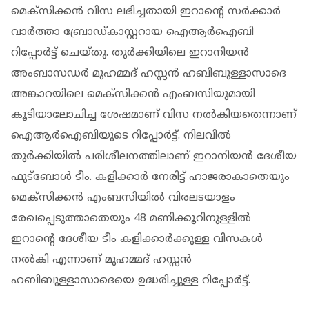
മെക്സിക്കൻ വിസ ലഭിച്ചതായി ഇറാൻ്റെ സർക്കാർ
വാർത്താ ബ്രോഡ്കാസ്റ്ററായ ഐആർഐബി
റിപ്പോർട്ട് ചെയ്തു. തുർക്കിയിലെ ഇറാനിയൻ
അംബാസഡർ മുഹമ്മദ് ഹസ്സൻ ഹബിബുള്ളാസാദെ
അങ്കാറയിലെ മെക്സിക്കൻ എംബസിയുമായി
കൂടിയാലോചിച്ച ശേഷമാണ് വിസ നൽകിയതെന്നാണ്
ഐആർഐബിയുടെ റിപ്പോർട്ട്. നിലവിൽ
തുർക്കിയിൽ പരിശീലനത്തിലാണ് ഇറാനിയൻ ദേശീയ
ഫുട്ബോൾ ടീം. കളിക്കാർ നേരിട്ട് ഹാജരാകാതെയും
മെക്സിക്കൻ എംബസിയിൽ വിരലടയാളം
രേഖപ്പെടുത്താതെയും 48 മണിക്കൂറിനുള്ളിൽ
ഇറാന്റെ ദേശീയ ടീം കളിക്കാർക്കുള്ള വിസകൾ
നൽകി എന്നാണ് മുഹമ്മദ് ഹസ്സൻ
ഹബിബുള്ളാസാദെയെ ഉദ്ധരിച്ചുള്ള റിപ്പോർട്ട്.