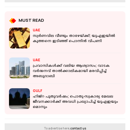
MUST READ
UAE
സ്വർണവില വീണ്ടും താഴേയ്ക്ക്; യുഎഇയിൽ
കുത്തനെ ഇടിഞ്ഞ് പൊന്നിൻ വിപണി
UAE
പ്രവാസികൾക്ക് വലിയ ആശ്വാസം; വാടക
വർദ്ധനവ് താൽക്കാലികമായി മരവിപ്പിച്ച്
അബുദാബി
GULF
ഹിജ്റ പുതുവർഷം; പൊതു-സ്വകാര്യ മേഖല
ജീവനക്കാർക്ക് അവധി പ്രഖ്യാപിച്ച് യുഎഇയും
ഒമാനും
To advertise here,
contact us