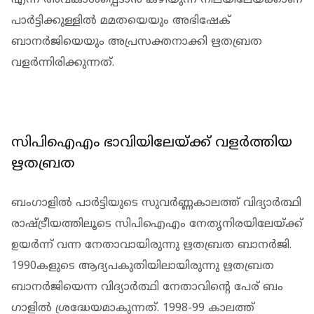
പാ‍ർട്ടിക്കുള്ളിൽ മമതയെയും അഭിഷേക്
ബാനർജിയെയും അപ്രസക്തനാക്കി ഋതബ്രത
വളർന്നിരിക്കുന്നത്.
സിപിഐഎം ഭാവിയിലേയ്ക്ക് വളർത്തിയ
ഋതബ്രത
ബം​ഗാളിൽ പാർട്ടിയുടെ സുവർണ്ണകാലത്ത് വിദ്യാർത്ഥി
രാഷ്ട്രീയത്തിലൂടെ സിപിഐഎം നേതൃനിരയിലേയ്ക്ക്
ഉയർന്ന് വന്ന നേതാവായിരുന്നു ഋതബ്രത ബാനർജി.
1990കളുടെ ആദ്യപകുതിയിലായിരുന്നു ഋതബ്രത
ബാനർജിയെന്ന വിദ്യാർത്ഥി നേതാവിൻ്റെ പേര് ബം​
ഗാളിൽ ശ്രദ്ധേയമാകുന്നത്. 1998-99 കാലത്ത്