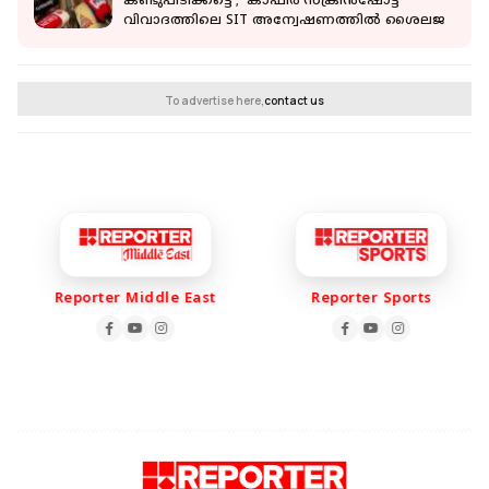
കണ്ടുപിടിക്കട്ടെ'; 'കാഫിർ'സ്‌ക്രീൻഷോട്ട്
വിവാദത്തിലെ SIT അന്വേഷണത്തിൽ ശൈലജ
To advertise here,
contact us
Reporter Middle East
Reporter Sports