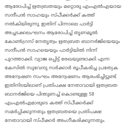
ആരോപിച്ച് ഋതബ്രതയും മറ്റൊരു എംഎൽഎയായ
സന്ദീപൻ സാഹയും സ്പീക്കർക്ക് കത്ത്
നൽകിയിരുന്നു. ഇതിന് പിന്നാലെ പാർട്ടി
അച്ചടക്കലംഘനം ആരോപിച്ച് തൃണമൂൽ
കോൺഗ്രസ് നേതൃത്വം ഋതബ്രത ബാനർജിയെയും
സന്ദീപൻ സാഹയെയും പാർട്ടിയിൽ നിന്ന്
പുറത്താക്കി. വ്യാജ ഒപ്പിട്ട് രേഖയുണ്ടാക്കി എന്ന
കേസിൽ സുവേന്ദു സർക്കാർ രൂപീകരിച്ച പ്രത്യേക
അന്വേഷണ സംഘം അന്വേഷണം ആരംഭിച്ചിട്ടുണ്ട്.
ഇതിനിടയിലാണ് പ്രതിപക്ഷ നേതാവായി ഋതബ്രത
ബാനർജിയെ പിന്തുണച്ച് കൊണ്ടുള്ള 58
എംഎൽഎമാരുടെ കത്ത് സ്പീക്കർക്ക്
സമർപ്പിക്കുന്നതും ഋതബ്രതയെ പ്രതിപക്ഷ
നേതാവായി സ്പീക്കർ അം​ഗീകരിക്കുന്നതും.