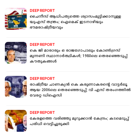
DEEP REPORT
ചൈനീസ് ആധിപത്യത്തെ ശ്വാസംമുട്ടിക്കാനുള്ള
യുഎസ് തന്ത്രം; ഐമെക് ഇടനാഴിയും
ഭൗമരാഷ്ട്രീയവും
DEEP REPORT
കെ ജി മാരാരും ഒ രാജ​ഗോപാലും കോൺ​ഗ്രസ്
മുന്നണി സ്ഥാനാർത്ഥികൾ; 1980ലെ തെരഞ്ഞെടുപ്പ്
കൗതുകങ്ങൾ
DEEP REPORT
രാഷ്ട്രീയ ചാണക്യൻ കെ കരുണാകരൻ്റെ വാട്ട‍ർലൂ
ആയ 2006ലെ തെരഞ്ഞെടുപ്പ്; വി എസ് തരം​ഗത്തിൽ
വേരറ്റ ഡിഐസി
DEEP REPORT
കേരളത്തെ വരിഞ്ഞു മുറുക്കാൻ കേന്ദ്രം; കടമെടുപ്പ്
പരിധി വെട്ടിച്ചുരുക്കി