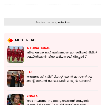
To advertise here,
contact us
MUST READ
INTERNATIONAL
ഫിഫ ലോകകപ്പ് ഫുട്ബോൾ; ഇറാനിയൻ ടീമിന്
മെക്സിക്കൻ വിസ ലഭിച്ചതായി റിപ്പോർട്ട്
UAE
അബുദാബി ബി​ഗ് ടിക്കറ്റ്; ജൂൺ മാസത്തിലെ ​
ഗ്രാന്റ് പ്രൈസ് സ്വന്തമാക്കി ഇന്ത്യൻ പ്രവാസി
KERALA
'അന്വേഷണം നടക്കട്ടെ,ആരാന്ന് വെച്ചാൽ