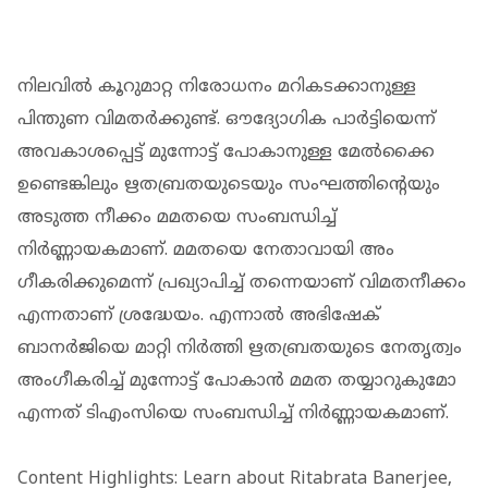
നിലവിൽ കൂറുമാറ്റ നിരോധനം മറികടക്കാനുള്ള
പിന്തുണ വിമതർക്കുണ്ട്. ഔദ്യോ​ഗിക പാർട്ടിയെന്ന്
അവകാശപ്പെട്ട് മുന്നോട്ട് പോകാനുള്ള മേൽക്കൈ
ഉണ്ടെങ്കിലും ഋതബ്രതയുടെയും സംഘത്തിൻ്റെയും
അടുത്ത നീക്കം മമതയെ സംബന്ധിച്ച്
നിർണ്ണായകമാണ്. മമതയെ നേതാവായി അം​
ഗീകരിക്കുമെന്ന് പ്രഖ്യാപിച്ച് തന്നെയാണ് വിമതനീക്കം
എന്നതാണ് ശ്രദ്ധേയം. എന്നാൽ അഭിഷേക്
ബാനർജിയെ മാറ്റി നിർത്തി ഋതബ്രതയുടെ നേതൃത്വം
അം​​ഗീകരിച്ച് മുന്നോട്ട് പോകാൻ മമത തയ്യാറുകുമോ
എന്നത് ടിഎംസിയെ സംബന്ധിച്ച് നിർണ്ണായകമാണ്.
Content Highlights: Learn about Ritabrata Banerjee,