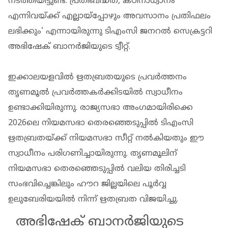
നടത്തിയിട്ടുണ്ട്. പ്രതിബദ്ധത, കഠിനാധ്വാനം
എന്നിവയ്ക്ക് എല്ലായ്‌പ്പോഴും അവസാനം പ്രതിഫലം
ലഭിക്കും' എന്നായിരുന്നു ടിഎംസി ജനറൽ സെക്രട്ടറി
അഭിഷേക് ബാനർജിയുടെ ട്വീറ്റ്.
ഇക്കാലയളവിൽ ഋതബ്രതയുടെ പ്രവർത്തനം
തൃണമൂൽ പ്രവർത്തകർക്കിടയിൽ സ്വാധീനം
ഉണ്ടാക്കിയിരുന്നു. രാജ്യസഭാ അം​ഗമായിരിക്കെ
2026ലെ നിയമസഭാ തെരഞ്ഞെടുപ്പിൽ ടിഎംസി
ഋതബ്രതയ്ക്ക് നിയമസഭാ സീറ്റ് നൽകിയതും ഈ
സ്വാധീനം പരി​ഗണിച്ചായിരുന്നു. തൃണമൂലിന്
നിയമസഭാ തെരഞ്ഞെടുപ്പിൽ വലിയ തിരിച്ചടി
സംഭവിച്ചെങ്കിലും ഹൗറ ജില്ലയിലെ പൂർവ്വ
ഉലുബേരിയയിൽ നിന്ന് ഋതബ്രത വിജയിച്ചു.
അഭിഷേക് ബാനർജിയുടെ