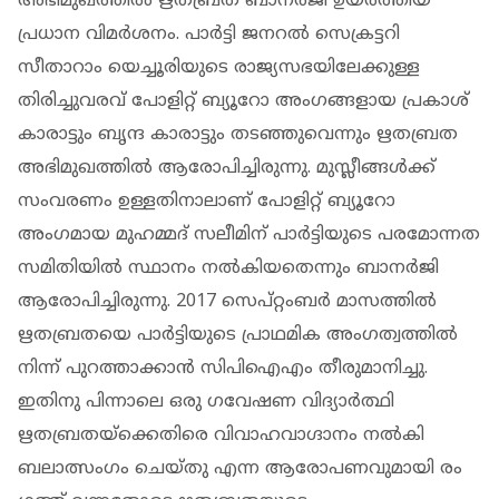
അഭിമുഖത്തിൽ ഋതബ്രത ബാനർജി ഉയർത്തിയ
പ്രധാന വിമർശനം. പാർട്ടി ജനറൽ സെക്രട്ടറി
സീതാറാം യെച്ചൂരിയുടെ രാജ്യസഭയിലേക്കുള്ള
തിരിച്ചുവരവ് പോളിറ്റ് ബ്യൂറോ അംഗങ്ങളായ പ്രകാശ്
കാരാട്ടും ബൃന്ദ കാരാട്ടും തടഞ്ഞുവെന്നും ഋതബ്രത
അഭിമുഖത്തിൽ ആരോപിച്ചിരുന്നു. മുസ്ലീങ്ങൾക്ക്
സംവരണം ഉള്ളതിനാലാണ് പോളിറ്റ് ബ്യൂറോ
അംഗമായ മുഹമ്മദ് സലീമിന് പാർട്ടിയുടെ പരമോന്നത
സമിതിയിൽ സ്ഥാനം നൽകിയതെന്നും ബാനർജി
ആരോപിച്ചിരുന്നു. 2017 സെപ്റ്റംബർ മാസത്തിൽ
ഋതബ്രതയെ പാർട്ടിയുടെ പ്രാഥമിക അം​ഗത്വത്തിൽ
നിന്ന് പുറത്താക്കാൻ സിപിഐഎം തീരുമാനിച്ചു.
ഇതിനു പിന്നാലെ ഒരു ​ഗവേഷണ വിദ്യാർത്ഥി
ഋതബ്രതയ്ക്കെതിരെ ​വിവാഹവാ​ഗ്ദാനം നൽകി
ബലാത്സം​ഗം ചെയ്തു എന്ന ആരോപണവുമായി രം​