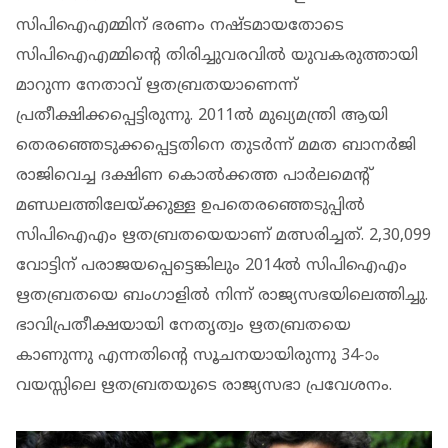
സിപിഐഎമ്മിന് ഭരണം നഷ്ടമായതോടെ
സിപിഐഎമ്മിൻ്റെ തിരിച്ചുവരവിൽ യുവകരുത്തായി
മാറുന്ന നേതാവ് ഋതബ്രതയാണെന്ന്
പ്രതീക്ഷിക്കപ്പെട്ടിരുന്നു. 2011ൽ മുഖ്യമന്ത്രി ആയി
തെരഞ്ഞെടുക്കപ്പെട്ടതിനെ തുടർന്ന് മമത ബാനർജി
രാജിവെച്ച ദക്ഷിണ കൊൽക്കത്ത പാർലമെൻ്റ്
മണ്ഡലത്തിലേയ്ക്കുള്ള ഉപതെരഞ്ഞെടുപ്പിൽ
സിപിഐഎം ഋതബ്രതയെയാണ് മത്സരിച്ചത്. 2,30,099
വോട്ടിന് പരാജയപ്പെട്ടെങ്കിലും 2014ൽ സിപിഐഎം
ഋതബ്രതയെ ബം​ഗാളിൽ നിന്ന് രാജ്യസഭയിലെത്തിച്ചു.
ഭാവിപ്രതീക്ഷയായി നേതൃത്വം ഋതബ്രതയെ
കാണുന്നു എന്നതിൻ്റെ സൂചനയായിരുന്നു 34-ാം
വയസ്സിലെ ഋതബ്രതയുടെ രാജ്യസഭാ പ്രവേശനം.