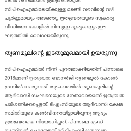
ഗത്ത് വന്നതോടെ ഋതബ്രതയുടെ
സിപിഐഎമ്മിലേയ്ക്കുള്ള മടങ്ങി വരവിൻ്റെ വഴി
പൂർണ്ണമായും അടഞ്ഞു. ഋതബ്രതയുടെ സ്വകാര്യ
വീഡിയോ കോളിൽ നിന്നുള്ള ദൃശ്യങ്ങളും ഈ
ഘട്ടത്തിൽ വൈറലായിരുന്നു.
തൃണമൂലിൻ്റെ ഇടതുമുഖമായി ഉയരുന്നു
സിപിഐഎമ്മിൽ നിന്ന് പുറത്താക്കിയതിന് പിന്നാലെ
2018ലാണ് ഋതബ്രത ബാനർജി തൃണമൂൽ കോൺ​
ഗ്രസിൽ ചേരുന്നത്. തുടക്കത്തിൽ തൃണമൂലിൻ്റെ
ആദിവാസി സംഘടനയുടെ നേതാവായാണ് ഋതബ്രത
പരി​ഗണിക്കപ്പെട്ടത്. ടിഎംസിയുടെ ആദിവാസി ക്ഷേമ
സമിതിയുടെ കൺവീനറായിട്ടായിരുന്നു ആദ്യം
ഋതബ്രതയെ നിയോ​ഗിച്ചത്. പിന്നാലെ ട്രേഡ്