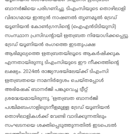
യൂണിയൻ രം​ഗത്തേയ്ക്ക് ടിഎംസി ഋതബ്രത
ബാനർജിയെ പരി​ഗണിച്ചു. ടിഎംസിയുടെ തൊഴിലാളി
വിഭാഗമായ ഇന്ത്യൻ നാഷണൽ തൃണമൂൽ ട്രേഡ്
യൂണിയൻ കോൺഗ്രസിന്റെ (ഐഎൻടിടിയുസി)
സംസ്ഥാന പ്രസിഡന്റായി ഋതബ്രത നിയോ​ഗിക്കപ്പെട്ടു.
ട്രേഡ് യൂണിയൻ രം​ഗത്തെ ഇടതുപക്ഷ
ആഭിമുഖ്യത്തെ ഋതബ്രതയിലൂടെ ആകർഷിക്കുക
എന്നതായിരുന്നു ടിഎംസിയുടെ ഈ നീക്കത്തിൻ്റെ
ലക്ഷ്യം. 2024ൽ രാജ്യസഭയിലേയ്ക്ക് ടിഎംസി
ഋതബ്രതയെ നാമനിർദ്ദേശം ചെയ്തപ്പോൾ
അഭിഷേക് ബാനർജി പങ്കുവെച്ച ട്വീറ്റ്
ശ്രദ്ധേയമായിരുന്നു. 'ഋതബ്രത ബാനർജി
പശ്ചിമബംഗാളിലുടനീളമുള്ള ട്രേഡ് യൂണിയൻ
തൊഴിലാളികൾക്ക് വേണ്ടി വാദിക്കുന്നതിലും
സംഘടനയെ ശക്തിപ്പെടുത്തുന്നതിൽ ഇടപെടൽ