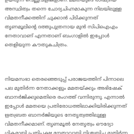
ഉയരുന്ന വെല്ലുവിളികളാണ്. മമതയുടെ രാഷ്ട്രീയ
അസ്ഥിത്വം തന്നെ ചോദ്യചിഹ്നമാകുന്ന നിലയിലുള്ള
വിമതനീക്കത്തിന് ചുക്കാൻ പിടിക്കുന്നത്
തൃണമൂലിൻ്റെ ദത്തുപുത്രനായ മുൻ സിപിഐഎം
നേതാവാണ് എന്നതാണ് ബം​ഗാളിൽ ഇപ്പോൾ
തെളിയുന്ന കൗതുകചിത്രം.
നിയമസഭാ തെരഞ്ഞെടുപ്പ് പരാജയത്തിന് പിന്നാലെ
പല മുതിർന്ന നേതാക്കളും മമതയ്ക്കും അഭിഷേക്
ബാനർജിക്കുമെതിരെ രം​ഗത്ത് വന്നിരുന്നു. എന്നാൽ
ഇപ്പോൾ മമതയെ പ്രതി​രോധത്തിലാക്കിയിരിക്കുന്നത്
ഋതബ്രത ബാനർജിയുടെ നേതൃത്വത്തിലുള്ള
വിമതനീക്കമാണ്. തൃണമൂൽ നേതൃത്വം ഔദ്യോ​
ഗികമായി പ്രതിപക്ഷ നേതാവായി നിശ്ചയിച്ച മുതി‍ർന്ന