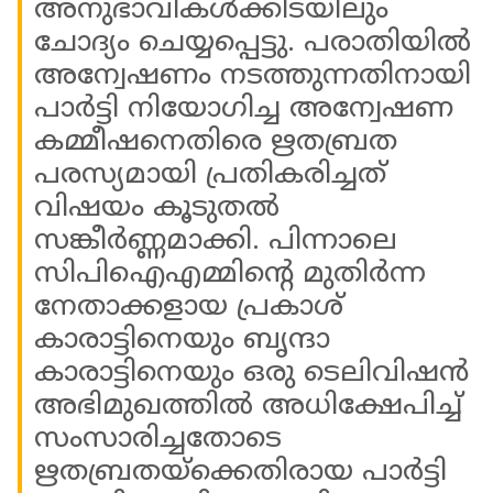
അനുഭാവികൾക്കിടയിലും
ചോദ്യം ചെയ്യപ്പെട്ടു. പരാതിയിൽ
അന്വേഷണം നടത്തുന്നതിനായി
പാർട്ടി നിയോ​ഗിച്ച അന്വേഷണ
കമ്മീഷനെതിരെ ഋതബ്രത
പരസ്യമായി പ്രതികരിച്ചത്
വിഷയം കൂടുതൽ
സങ്കീർണ്ണമാക്കി. പിന്നാലെ
സിപിഐഎമ്മിൻ്റെ മുതിർന്ന
നേതാക്കളായ പ്രകാശ്
കാരാട്ടിനെയും ബൃന്ദാ
കാരാട്ടിനെയും ഒരു ടെലിവിഷൻ
അഭിമുഖത്തിൽ അധിക്ഷേപിച്ച്
സംസാരിച്ചതോടെ
ഋതബ്രതയ്ക്കെതിരായ പാർട്ടി