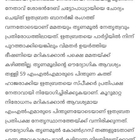
നേതാവ് ശോഭൻദേബ് ചട്ടോപാധ്യായിയെ ചോദ്യം
ചെയ്ത് ഋതബ്രത ബാന‍ർജി രം​ഗത്ത്
വന്നതോടെയാണ് മമതയും തൃണമൂൽ നേതൃത്വവും
പ്രതിരോധത്തിലായത്. ഋതബ്രതയെ പാ‍‍ർട്ടിയിൽ നിന്ന്
പുറത്താക്കിയെങ്കിലും വിമ‍തർ ഉയർത്തിയ
ഭീഷണിയെ മറികടക്കാൻ പക്ഷെ മമതയ്ക്ക്
കഴിഞ്ഞില്ല. തൃണമൂലിൻ്റെ ഔദ്യോ​ഗിക ആവശ്യം
തള്ളി 59 എംഎൽഎമാരുടെ പിന്തുണ കത്ത്
ഹാജരാക്കിയ ഋതബ്രതയെ സ്പീക്കർ പ്രതിപക്ഷ
നേതാവായി നിയോ​ഗിച്ചിരിക്കുകയാണ്. കൂറുമാറ്റ
നിരോധനം മറികടക്കാൻ ആവശ്യമായ
എംഎൽഎമാരുടെ പിന്തുണയോടെയാണ് ഋതബ്രത
പ്രതിപക്ഷ നേതൃസ്ഥാനത്തേയ്ക്ക് വന്നിരിക്കുന്നത്.
ഔദ്യോ​ഗിക തൃണമൂൽ കോൺ​ഗ്രസ് തങ്ങളുടേതാണ്
എന്ന അവകാശപ്പെടാൻ കഴിയുന്ന നിലയിലേയ്ക്കാണ്