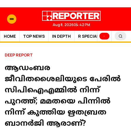
Aug 8, 2026
04:42 PM
HOME
TOP NEWS
IN DEPTH
R SPECIAL
SPORTS
DEEP REPORT
ആഡംബര
ജീവിതശൈലിയുടെ പേരിൽ
സിപിഐഎമ്മിൽ നിന്ന്
പുറത്ത്; മമതയെ പിന്നിൽ
നിന്ന് കുത്തിയ ഋതബ്രത
ബാനർജി ആരാണ്?