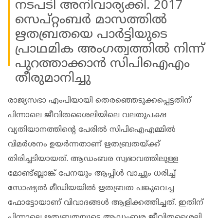
നടപടി അനിവാര്യക്കി. 2017
സെപ്റ്റംബർ മാസത്തിൽ
ഋതബ്രതയെ പാർട്ടിയുടെ
പ്രാഥമിക അം​ഗത്വത്തിൽ നിന്ന്
പുറത്താക്കാൻ സിപിഐഎം
തീരുമാനിച്ചു
രാജ്യസഭാ എംപിയായി തെരഞ്ഞെടുക്കപ്പെട്ടതിന്
പിന്നാലെ ജീവിതശൈലിയിലെ വലതുപക്ഷ
വ്യതിയാനത്തിൻ്റെ പേരിൽ സിപിഐഎമ്മിൽ
വിമർശനം ഉയർന്നതാണ് ഋതബ്രതയ്ക്ക്
തിരിച്ചടിയായത്. ആഡംബര സ്വഭാവത്തിലുള്ള
മോണ്ട്ബ്ലാങ്ക് പേനയും ആപ്പിൾ വാച്ചും ധരിച്ച്
സോഷ്യൽ മീഡിയയിൽ ഋതബ്രത പങ്കുവെച്ച
ഫോട്ടോയാണ് വിവാദങ്ങൾ ആളിക്കത്തിച്ചത്. ഇതിന്
പിന്നാലെ ഋതബ്രതയുടെ ആഡംബര ജീവിതശൈലി