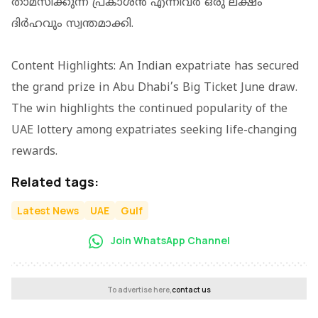
താമസിക്കുന്ന പ്രകാശൻ എന്നിവർ ഒരു ലക്ഷം
ദിർഹവും സ്വന്തമാക്കി.
Content Highlights: An Indian expatriate has secured
the grand prize in Abu Dhabi’s Big Ticket June draw.
The win highlights the continued popularity of the
UAE lottery among expatriates seeking life-changing
rewards.
Related tags:
Latest News
UAE
Gulf
Join WhatsApp Channel
To advertise here,
contact us