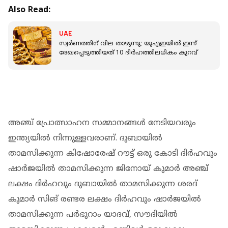
Also Read:
UAE
സ്വർണത്തിന് വില താഴുന്നു; യുഎഇയിൽ ഇന്ന്
രേഖപ്പെടുത്തിയത് 10 ദിർഹത്തിലധികം കുറവ്
അഞ്ച് പ്രോത്സാഹന സമ്മാനങ്ങൾ നേടിയവരും
ഇന്ത്യയിൽ നിന്നുള്ളവരാണ്. ദുബായിൽ
താമസിക്കുന്ന കിഷോരേഷ് റൗട്ട് ഒരു കോടി ദിർഹവും
ഷാർജയിൽ താമസിക്കുന്ന ജിനോയ് കുമാർ അഞ്ച്
ലക്ഷം ദിർഹവും ദുബായിൽ താമസിക്കുന്ന ശരദ്
കുമാർ സിങ് രണ്ടര ലക്ഷം ദിർഹവും ഷാർജയിൽ
താമസിക്കുന്ന പർഭുറാം യാദവ്, സൗദിയിൽ