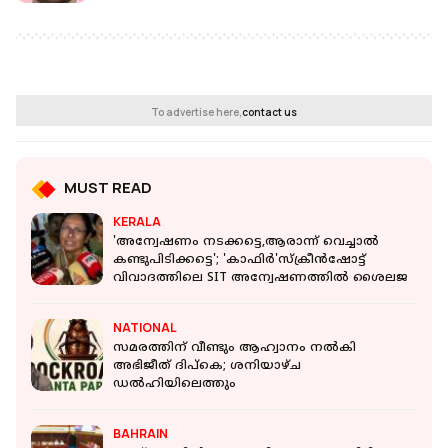
To advertise here,
contact us
MUST READ
KERALA
'അന്വേഷണം നടക്കട്ടെ,ആരാന്ന് വെച്ചാൽ
കണ്ടുപിടിക്കട്ടെ'; 'കാഫിർ'സ്‌ക്രീൻഷോട്ട്
വിവാദത്തിലെ SIT അന്വേഷണത്തിൽ ശൈലജ
NATIONAL
സമരത്തിന് വീണ്ടും ആഹ്വാനം നൽകി
അഭിജീത് ദിപ്‌കെ; ശനിയാഴ്ച
ഡൽഹിയിലെത്തും
BAHRAIN