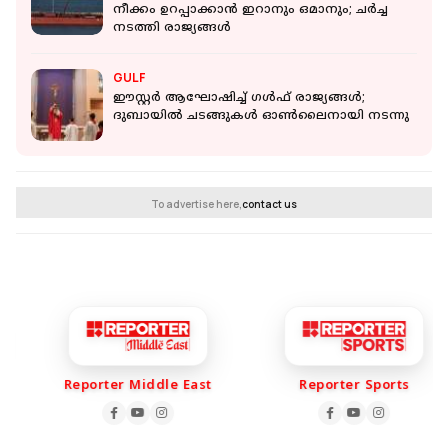
നീക്കം ഉറപ്പാക്കാൻ ഇറാനും ഒമാനും; ചർച്ച
നടത്തി രാജ്യങ്ങൾ
GULF
ഈസ്റ്റർ ആഘോഷിച്ച് ​ഗൾഫ് രാജ്യങ്ങൾ;
ദുബായിൽ ചടങ്ങുകൾ ഓൺലൈനായി നടന്നു
To advertise here,
contact us
Reporter Middle East
Reporter Sports