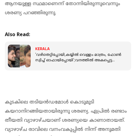
ആനയുള്ള സ്ഥമാണെന്ന് തോന്നിയിരുന്നുവെന്നും
ശരണ്യ പറഞ്ഞിരുന്നു.
Also Read:
KERALA
'വഴിതെറ്റിപ്പോയി,കയ്യിൽ വെള്ളം മാത്രം, ഫോൺ
സ്വിച്ച് ഓഫായിപ്പോയി';വനത്തിൽ അകപ്പെട്ട
സാഹചര്യം വിശദീകരിച്ച് ശരണ്യ
കുടകിലെ തടിയന്‍ഡമോള്‍ കൊടുമുടി
കയറാനിറങ്ങിയതായിരുന്നു ശരണ്യ. ഏപ്രില്‍ രണ്ടാം
തീയതി വ്യാഴാഴ്ചയാണ് ശരണ്യയെ കാണാതായത്.
വ്യാഴാഴ്ച രാവിലെ വനംവകുപ്പില്‍ നിന്ന് അനുമതി