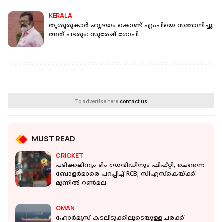
KERALA
തൃശൂരുകാര്‍ ഹൃദയം കൊണ്ട് എംപിയെ സമ്മാനിച്ചു;
അത് പടരും: സുരേഷ് ഗോപി
To advertise here,
contact us
MUST READ
CRICKET
പടിക്കലിനും ടിം ഡേവിഡിനും ഫിഫ്റ്റി, ചെന്നൈ
ബോളർമാരെ പറപ്പിച്ച് RCB; സിഎസ്കെയ്ക്ക്
മുന്നില്‍ റൺമല
OMAN
ഹോർമൂസ് കടലിടുക്കിലൂടെയുള്ള ചരക്ക്