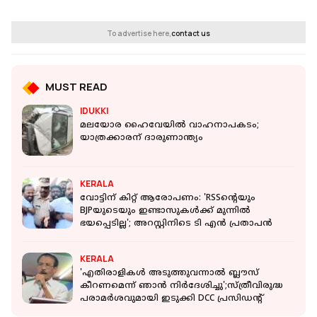
To advertise here,
contact us
MUST READ
IDUKKI
മലയോര ഹൈവേയില്‍ വാഹനാപകടം;
യാത്രക്കാരന് ദാരുണാന്ത്യം
KERALA
വോട്ടിന് കിറ്റ് ആരോപണം: 'RSSന്റെയും
BJPയുടെയും ഇണ്ടാസുകൾക്ക് മുന്നിൽ
ഭയപ്പെടില്ല'; അറസ്റ്റിനിടെ ടി എൻ പ്രതാപൻ
KERALA
'എതിരാളികൾ അടുത്തുവന്നാൽ ബ്ലൗസ്
കീറണമെന്ന് ഞാൻ നിർദേശിച്ചു';സ്ത്രീവിരുദ്ധ
പരാമർശവുമായി ഇടുക്കി DCC പ്രസിഡന്റ്