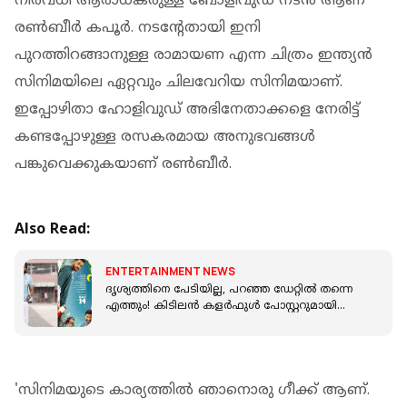
നിരവധി ആരാധകരുള്ള ബോളിവുഡ് നടൻ ആണ്
രൺബീർ കപൂർ. നടന്റേതായി ഇനി
പുറത്തിറങ്ങാനുള്ള രാമായണ എന്ന ചിത്രം ഇന്ത്യൻ
സിനിമയിലെ ഏറ്റവും ചിലവേറിയ സിനിമയാണ്.
ഇപ്പോഴിതാ ഹോളിവുഡ് അഭിനേതാക്കളെ നേരിട്ട്
കണ്ടപ്പോഴുള്ള രസകരമായ അനുഭവങ്ങൾ
പങ്കുവെക്കുകയാണ് രൺബീർ.
Also Read:
ENTERTAINMENT NEWS
ദൃശ്യത്തിനെ പേടിയില്ല, പറഞ്ഞ ഡേറ്റിൽ തന്നെ
എത്തും! കിടിലൻ കളർഫുൾ പോസ്റ്ററുമായി
അതിരടി
'സിനിമയുടെ കാര്യത്തില്‍ ഞാനൊരു ഗീക്ക് ആണ്.