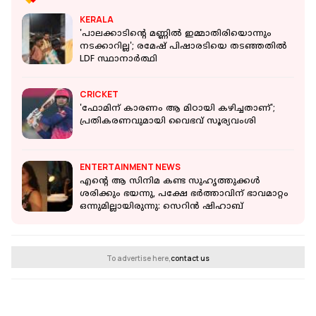
KERALA
'പാലക്കാടിന്റെ മണ്ണില്‍ ഇമ്മാതിരിയൊന്നും
നടക്കാറില്ല'; രമേഷ് പിഷാരടിയെ തടഞ്ഞതിൽ
LDF സ്ഥാനാര്‍ത്ഥി
CRICKET
'ഫോമിന് കാരണം ആ മിഠായി കഴിച്ചതാണ്';
പ്രതികരണവുമായി വൈഭവ് സൂര്യവംശി
ENTERTAINMENT NEWS
എന്റെ ആ സിനിമ കണ്ട സുഹൃത്തുക്കൾ
ശരിക്കും ഭയന്നു, പക്ഷേ ഭർത്താവിന് ഭാവമാറ്റം
ഒന്നുമില്ലായിരുന്നു: സെറിൻ ഷിഹാബ്
To advertise here,
contact us