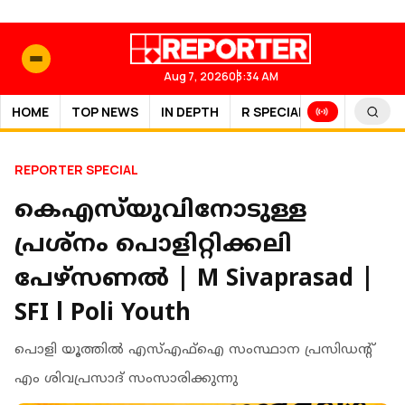
Aug 7, 2026
03:34 AM
HOME
TOP NEWS
IN DEPTH
R SPECIAL
SPORTS
REPORTER SPECIAL
കെഎസ്‌യുവിനോടുള്ള
പ്രശ്നം പൊളിറ്റിക്കലി
പേഴ്സണൽ | M Sivaprasad |
SFI l Poli Youth
പൊളി യൂത്തിൽ എസ്എഫ്ഐ സംസ്ഥാന പ്രസിഡന്റ്
എം ശിവപ്രസാദ് സംസാരിക്കുന്നു