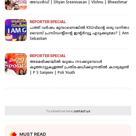
അവാർഡ് | Dhyan Sreenivasan | VIshnu | Bheeshmar
REPORTER SPECIAL
പത്ത് വര്‍ഷം മുമ്പാണെങ്കില്‍ KSUവിന്റെ ഒരു വനിതാ
വൈസ് പ്രസിഡന്റിന്റെ ഇന്റര്‍വ്യൂ എടുക്കുമോ? | Ann
Sebastian
REPORTER SPECIAL
അമേരിക്കയിൽ യുദ്ധം നടക്കുമ്പോൾ
കൂത്താട്ടുകുളത്ത് പ്രതിഷേധിക്കുന്നതിൽ കാര്യമുണ്ട്
| P S Sanjeev | Poli Youth
To advertise here,
contact us
MUST READ