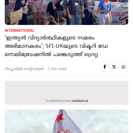
INTERNATIONAL
'ഇന്ത്യൻ വിദ്യാർത്ഥികളുടെ സമരം
അഭിമാനകരം'; SFI-UKയുടെ വിക്ടറി ഡേ
സെലിബ്രേഷനില്‍ പങ്കെടുത്ത് ഗ്രെറ്റ
റിപ്പോർട്ടർ നെറ്റ്‌വര്‍ക്ക്‌
1 min read
To advertise here,
contact us