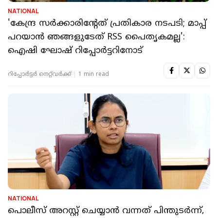
NATIONAL
'കേന്ദ്ര സർക്കാരിന്റേത് പ്രതികാര നടപടി; മാപ്പ്
പറയാൻ ഞങ്ങളുടേത് RSS പൈതൃകമല്ല':
ഐഷി ഘോഷ് റിപ്പോർട്ടറിനോട്
റിപ്പോർട്ടർ നെറ്റ്‌വര്‍ക്ക്‌
1 min read
NATIONAL
പൊലീസ് അറസ്റ്റ് ചെയ്യാൻ വന്നത് പിന്തുടർന്ന്,