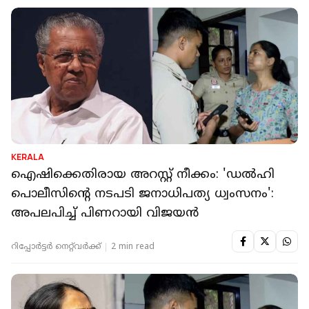
KERALA
ഐഷിക്കെതിരായ അറസ്റ്റ് നീക്കം: 'ഡല്‍ഹി
പൊലീസിന്റെ നടപടി ജനാധിപത്യ ധ്വംസനം':
അപലപിച്ച് പിണറായി വിജയന്‍
റിപ്പോർട്ടർ നെറ്റ്‌വര്‍ക്ക്‌
2 min read