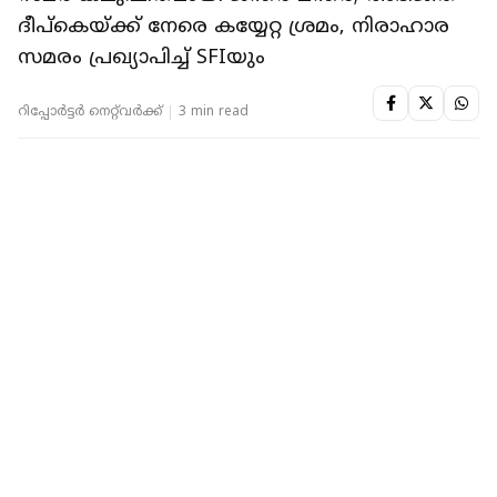
NATIONAL
ഹിന്ദുത്വ പ്രവർത്തക, പുരുഷാവകാശ
സംഘടനയുടെ പ്രസിഡന്റ്; അഭിജീതിന് നേരെ
മഷി കുടഞ്ഞ യുവതിയെ തിരിച്ചറിഞ്ഞു
റിപ്പോർട്ടർ നെറ്റ്‌വര്‍ക്ക്‌
4 min read
KERALA