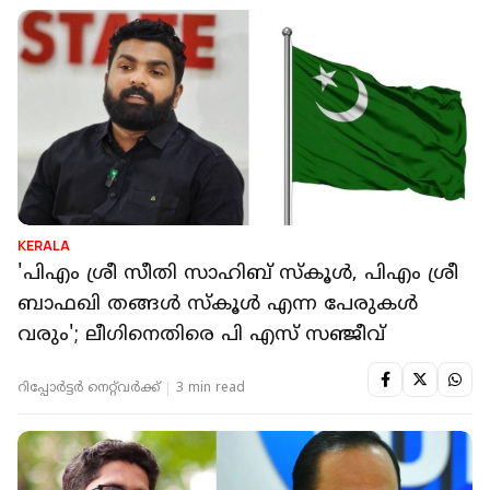
KERALA
'പിഎം ശ്രീ സീതി സാഹിബ് സ്‌കൂൾ, പിഎം ശ്രീ
ബാഫഖി തങ്ങള്‍ സ്‌കൂൾ എന്ന പേരുകൾ
വരും'; ലീഗിനെതിരെ പി എസ് സഞ്ജീവ്
റിപ്പോർട്ടർ നെറ്റ്‌വര്‍ക്ക്‌
3 min read