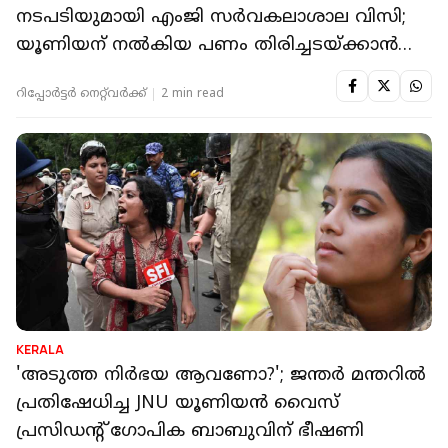
നടപടിയുമായി എംജി സർവകലാശാല വിസി;
യൂണിയന് നൽകിയ പണം തിരിച്ചടയ്ക്കാൻ
ഉത്തരവ്
റിപ്പോർട്ടർ നെറ്റ്‌വര്‍ക്ക്‌
2 min read
KERALA
'അടുത്ത നിര്‍ഭയ ആവണോ?'; ജന്തര്‍ മന്തറില്‍
പ്രതിഷേധിച്ച JNU യൂണിയന്‍ വൈസ്
പ്രസിഡന്റ് ഗോപിക ബാബുവിന് ഭീഷണി