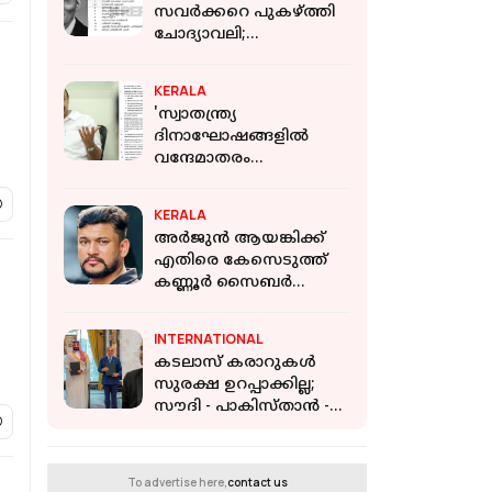
സവര്‍ക്കറെ പുകഴ്ത്തി
ചോദ്യാവലി;
വിവാദമായത്
വിദ്യാഭ്യാസ വകുപ്പ്
KERALA
നല്‍കിയ ചോദ്യം
'സ്വാതന്ത്ര്യ
ദിനാഘോഷങ്ങളിൽ
വന്ദേമാതരം
മുഴുവനായും
ആലപിക്കണം';
KERALA
ഉത്തരവിറക്കി
അര്‍ജുന്‍ ആയങ്കിക്ക്
സംസ്ഥാന സർക്കാർ
എതിരെ കേസെടുത്ത്
കണ്ണൂര്‍ സൈബര്‍
പൊലീസ്
INTERNATIONAL
കടലാസ് കരാറുകൾ
സുരക്ഷ ഉറപ്പാക്കില്ല;
സൗദി - പാകിസ്താൻ -
തുർക്കി പ്രതിരോധ
കരാറിനെതിരെ ഇറാൻ
To advertise here,
contact us