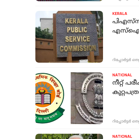
KERALA
പിഎസ്‌സ
എസ്‌ഐട
റിപ്പോർട്ടർ നെറ്റ്
NATIONAL
നീറ്റ് പ
കുറ്റപത്രം
റിപ്പോർട്ടർ നെറ്റ്
NATIONAL