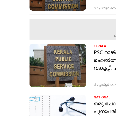
റിപ്പോർട്ടർ നെറ്റ്
T
KERALA
PSC റാങ്
ഹെൽത്ത
വകുപ്പ്,
റിപ്പോർട്ടർ നെറ്റ്
NATIONAL
ഒരു ചോദ്
പുനഃപരീ