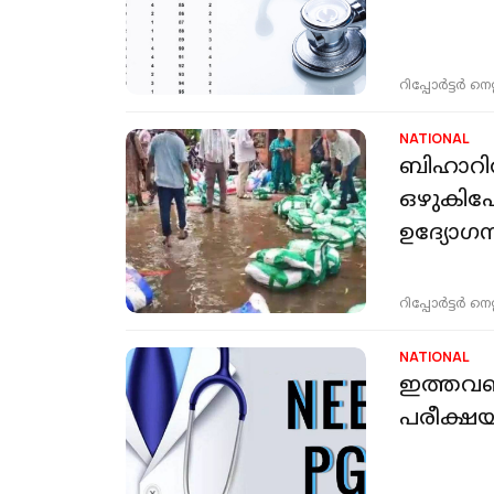
റിപ്പോർട്ടർ നെറ്റ്
NATIONAL
ബിഹാറില്
ഒഴുകിപ
ഉദ്യോഗസ
റിപ്പോർട്ടർ നെറ്റ്
NATIONAL
ഇത്തവണ 
പരീക്ഷയ