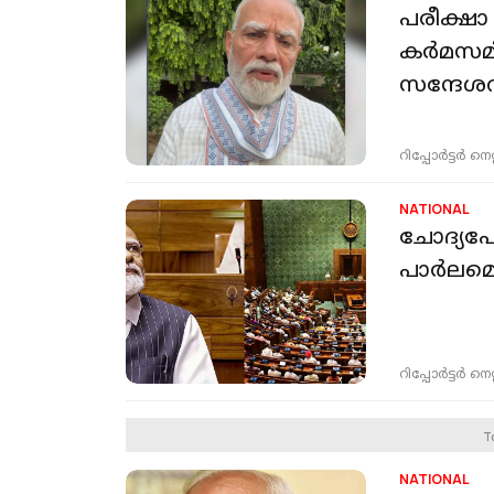
പരീക്ഷാ
കർമസമി
സന്ദേശവു
റിപ്പോർട്ടർ നെറ്റ്
NATIONAL
ചോദ്യപേപ
പാർലമെ
റിപ്പോർട്ടർ നെറ്റ്
T
NATIONAL