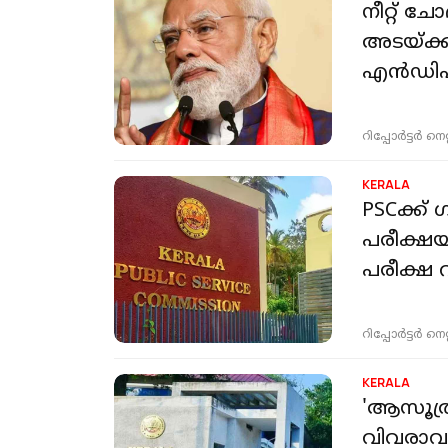
നീറ്റ് 
അടയ്ക്ക
എൻഡിഎ
റിപ്പോർട്ടർ നെറ്റ്
KERALA
PSCക്ക് ഗ
പരീക്ഷയ
പരീക്ഷ റദ
റിപ്പോർട്ടർ നെറ്റ്
KERALA
'ആസൂത്ര
വിവരാവക