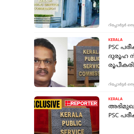
റിപ്പോർട്ടർ നെറ്റ്
KERALA
PSC പരീ
ദുരൂഹ നീ
രൂപീകരിച
റിപ്പോർട്ടർ നെറ്റ്
KERALA
അഭിമുഖത്
PSC പരീക