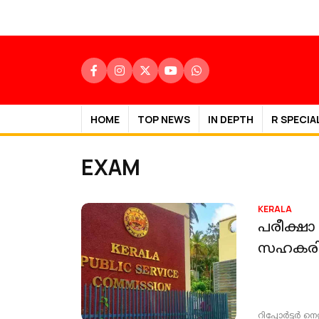
HOME
TOP NEWS
IN DEPTH
R SPECIA
EXAM
KERALA
പരീക്ഷാ
സഹകരിക്കാ
റിപ്പോർട്ടർ നെറ്റ്