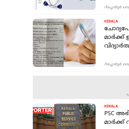
റിപ്പോർട്ടർ നെറ്റ്
KERALA
ചോദ്യപേപ
മാർക്ക്
വിദ്യാർ
റിപ്പോർട്ടർ നെറ്റ്
T
KERALA
PSC അഭിമ
മാര്‍ക്ക