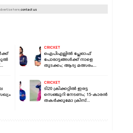
dvertise here,
contact us
CRICKET
‍ക്ക്
ഐപിഎല്ലിൽ പ്ലേഓഫ്
ുല്‍
പോരാട്ടങ്ങൾക്ക് നാളെ
തുടക്കം; ആദ്യ മത്സരം
ബെംഗളൂരുവും ഗുജറാത്തും
തമ്മിൽ
CRICKET
ലെ
ടി20 ക്രിക്കറ്റില്‍ ഇരട്ട
 സഖ്യം
സെഞ്ചുറി നേടണം; 15-കാരന്‍
തകര്‍ക്കുമോ ക്രിസ്
ഗെയ്‌ലിന്റെ റെക്കോഡ്!