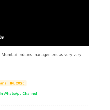
ms Mumbai Indians management as very very
ians
IPL 2026
in WhatsApp Channel