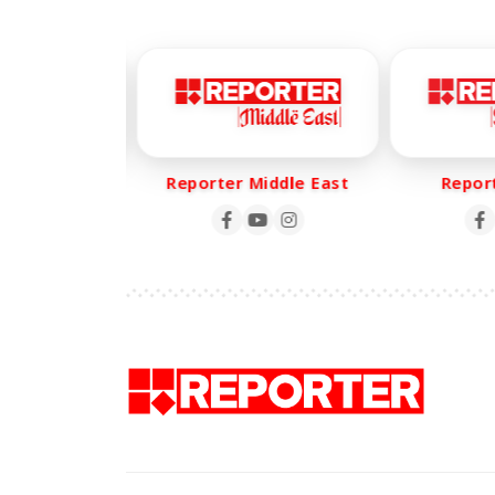
r Life
Reporter Middle East
Reporte