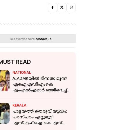
To advertise here,
contact us
MUST READ
NATIONAL
AIADMKയിൽ ഭിന്നത; മൂന്ന്
എഐഎഡിഎംകെ
എംഎൽഎമാർ രാജിവെച്ച്
ടിവികെയിൽ ചേർന്നു
KERALA
പാളയത്ത് തെരുവ് യുദ്ധം;
പരസ്പരം ഏറ്റുമുട്ടി
എസ്എഫ്‌ഐ-കെഎസ്‌യു
പ്രവര്‍ത്തകര്‍