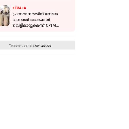
KERALA
പ്രസ്ഥാനത്തിന് നേരെ
വന്നാൽ കൈകൾ
വെട്ടിമാറ്റുമെന്ന് CPIM
പ്രവർത്തകർ;
തലയെടുക്കുമെന്ന്
കോൺഗ്രസ്, പരസ്പരം
To advertise here,
contact us
കൊലവിളി