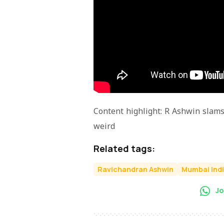
Content highlight: R Ashwin sla
weird
Related tags:
Ravichandran Ashwin
Mumbai Ind
Jo