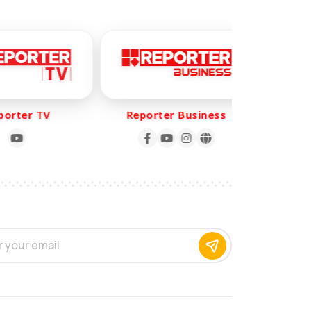
rter TV
Reporter Business
Repo