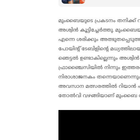
മുംബൈയുടെ പ്രകടനം തനിക്ക് വ
അശ്വിൻ കൂട്ടിച്ചേർത്തു. മു
എന്നെ ശരിക്കും അത്ഭുതപ്പെട
പോയിന്റ് ടേബിളിന്റെ മധ്യത്തി
ഞെട്ടൽ ഉണ്ടാകില്ലെന്നും അശ്വിൻ 
ഫ്രാഞ്ചൈസിയിൽ നിന്നും ഇത്തരമ
നിരാശാജനകം തന്നെയാണെന്നു
അവസാന മത്സരത്തിൽ റിയാൻ 
തോൽവി വഴങ്ങിയാണ് മുംബൈ പ്