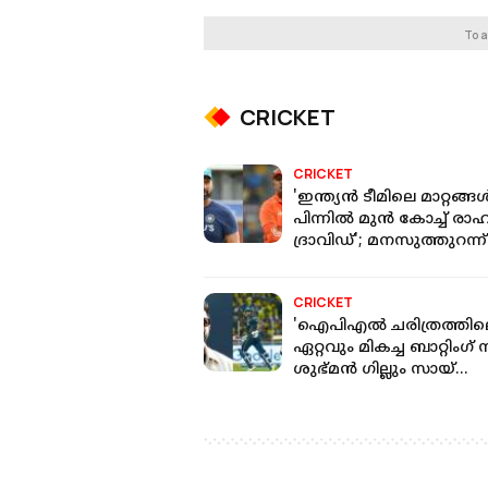
To a
CRICKET
CRICKET
'ഇന്ത്യന്‍ ടീമിലെ മാറ്റങ്ങള്
പിന്നിൽ മുൻ കോച്ച് രാഹ
ദ്രാവിഡ്'; മനസുത്തുറന്ന്
പരസ് മാംബ്രെ
CRICKET
'ഐപിഎല്‍ ചരിത്രത്തി
ഏറ്റവും മികച്ച ബാറ്റിംഗ്
ശുഭ്മൻ ഗില്ലും സായ്
സുദർശനും'; സുരേഷ്
റെയ്‌ന