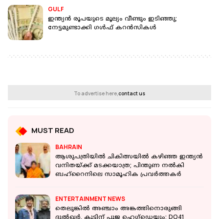
GULF
ഇന്ത്യൻ രൂപയുടെ മൂല്യം വീണ്ടും ഇടിഞ്ഞു;
നേട്ടമുണ്ടാക്കി ​ഗൾഫ് കറൻസികൾ
To advertise here,
contact us
MUST READ
BAHRAIN
ആശുപത്രിയിൽ ചികിത്സയിൽ കഴിഞ്ഞ ഇന്ത്യൻ
വനിതയ്ക്ക് മടക്കയാത്ര; പിന്തുണ നൽകി
ബഹ്റൈനിലെ സാമൂഹിക പ്രവർത്തകർ
ENTERTAINMENT NEWS
തെലുങ്കിൽ അഞ്ചാം അങ്കത്തിനൊരുങ്ങി
ദുൽഖർ, കൂട്ടിന് പൂജ ഹെഗ്‌ഡെയും; DQ41