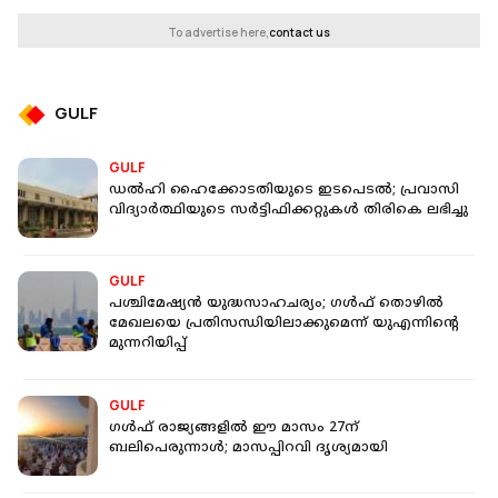
To advertise here,
contact us
GULF
GULF
ഡൽഹി ഹൈക്കോടതിയുടെ ഇടപെടൽ; പ്രവാസി
വിദ്യാർത്ഥിയുടെ സർട്ടിഫിക്കറ്റുകൾ തിരികെ ലഭിച്ചു
GULF
പശ്ചിമേഷ്യൻ യുദ്ധസാഹചര്യം; ഗള്‍ഫ് തൊഴില്‍
മേഖലയെ പ്രതിസന്ധിയിലാക്കുമെന്ന് യുഎന്നിന്റെ
മുന്നറിയിപ്പ്
GULF
ഗൾഫ് രാജ്യങ്ങളിൽ ഈ മാസം 27ന്
ബലിപെരുന്നാൾ; മാസപ്പിറവി ദൃശ്യമായി