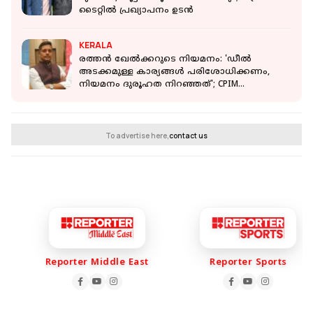
ടൈറ്റിൽ പ്രഖ്യാപനം ഉടൻ
KERALA
രത്തൻ ഖേൽക്കറുടെ നിയമനം: 'ഡീൽ
അടക്കമുള്ള കാര്യങ്ങൾ പരിശോധിക്കണം,
നിയമനം ദുരൂഹത നിറഞ്ഞത്'; CPIM
നേതാക്കൾ
To advertise here,
contact us
Reporter Middle East
Reporter Sports