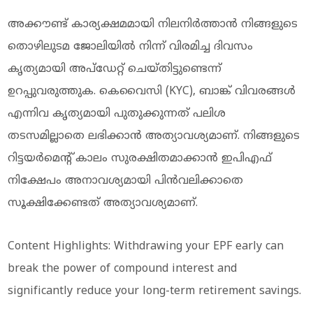
അക്കൗണ്ട് കാര്യക്ഷമമായി നിലനിര്‍ത്താന്‍ നിങ്ങളുടെ
തൊഴിലുടമ ജോലിയില്‍ നിന്ന് വിരമിച്ച ദിവസം
കൃത്യമായി അപ്ഡേറ്റ് ചെയ്തിട്ടുണ്ടെന്ന്
ഉറപ്പുവരുത്തുക. കെവൈസി (KYC), ബാങ്ക് വിവരങ്ങള്‍
എന്നിവ കൃത്യമായി പുതുക്കുന്നത് പലിശ
തടസമില്ലാതെ ലഭിക്കാന്‍ അത്യാവശ്യമാണ്. നിങ്ങളുടെ
റിട്ടയര്‍മെന്റ് കാലം സുരക്ഷിതമാക്കാന്‍ ഇപിഎഫ്
നിക്ഷേപം അനാവശ്യമായി പിന്‍വലിക്കാതെ
സൂക്ഷിക്കേണ്ടത് അത്യാവശ്യമാണ്.
Content Highlights: Withdrawing your EPF early can
break the power of compound interest and
significantly reduce your long-term retirement savings.