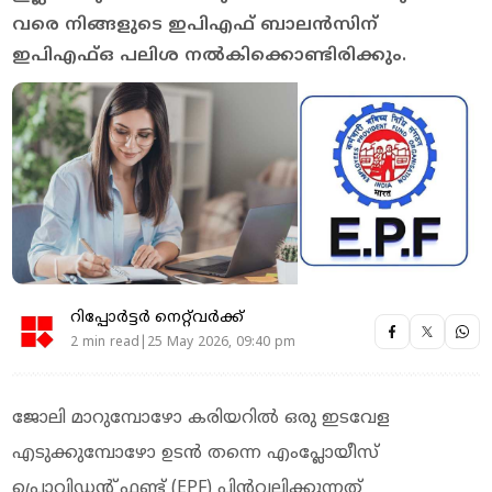
വരെ നിങ്ങളുടെ ഇപിഎഫ് ബാലന്‍സിന്
ഇപിഎഫ്ഒ പലിശ നല്‍കിക്കൊണ്ടിരിക്കും.
റിപ്പോർട്ടർ നെറ്റ്‌വര്‍ക്ക്‌
2 min read|25 May 2026, 09:40 pm
ജോലി മാറുമ്പോഴോ കരിയറില്‍ ഒരു ഇടവേള
എടുക്കുമ്പോഴോ ഉടന്‍ തന്നെ എംപ്ലോയീസ്
പ്രൊവിഡന്റ് ഫണ്ട് (EPF) പിന്‍വലിക്കുന്നത്