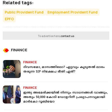
Related tags:
Public Provident Fund
Employment Provident Fund
EPFO
To advertise here,
contact us
FINANCE
FINANCE
ദിവസമോ, മാസത്തിലോ? ഏറ്റവും കൂടുതൽ ലാഭം
തരുന്ന SIP നിക്ഷേപ രീതി ഏത്?
FINANCE
ഇന്ത്യ അമേരിക്കയിൽ നിന്നും സാധനങ്ങൾ വാങ്ങും,
അതും 50,000 കോടി ഡോളറിന്! പ്രഖ്യാപനവുമായി
മാർകോ റൂബിയോ