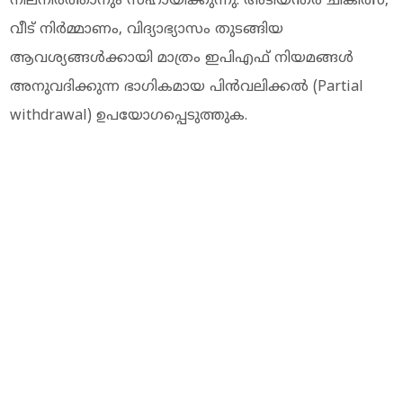
നിലനിര്‍ത്താനും സഹായിക്കുന്നു. അടിയന്തര ചികിത്സ,
വീട് നിര്‍മ്മാണം, വിദ്യാഭ്യാസം തുടങ്ങിയ
ആവശ്യങ്ങള്‍ക്കായി മാത്രം ഇപിഎഫ് നിയമങ്ങള്‍
അനുവദിക്കുന്ന ഭാഗികമായ പിന്‍വലിക്കല്‍ (Partial
withdrawal) ഉപയോഗപ്പെടുത്തുക.