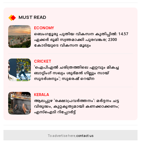
MUST READ
ECONOMY
ബെംഗളൂരു പുതിയ വികസന കുതിപ്പില്‍: 14.57
ഏക്കർ ഭൂമി സ്വന്തമാക്കി പുരവങ്കര; 2300
കോടിയുടെ വികസന മൂല്യം
CRICKET
'ഐപിഎല്‍ ചരിത്രത്തിലെ ഏറ്റവും മികച്ച
ബാറ്റിംഗ് സഖ്യം ശുഭ്മൻ ഗില്ലും സായ്
സുദർശനും'; സുരേഷ് റെയ്‌ന
KERALA
ആലപ്പുഴ 'രക്ഷാപ്രവര്‍ത്തനം': മർദ്ദനം ചട്ട
വിരുദ്ധം, കുറ്റകൃത്യമായി കണക്കാക്കണം;
എസ്ഐടി റിപ്പോർട്ട്‌
To advertise here,
contact us