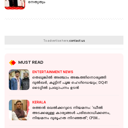
നേത്യത്വം
To advertise here,
contact us
MUST READ
ENTERTAINMENT NEWS
തെലുങ്കിൽ അഞ്ചാം അങ്കത്തിനൊരുങ്ങി
ദുൽഖർ, കൂട്ടിന് പൂജ ഹെഗ്‌ഡെയും; DQ41
ടൈറ്റിൽ പ്രഖ്യാപനം ഉടൻ
KERALA
രത്തൻ ഖേൽക്കറുടെ നിയമനം: 'ഡീൽ
അടക്കമുള്ള കാര്യങ്ങൾ പരിശോധിക്കണം,
നിയമനം ദുരൂഹത നിറഞ്ഞത്'; CPIM
നേതാക്കൾ