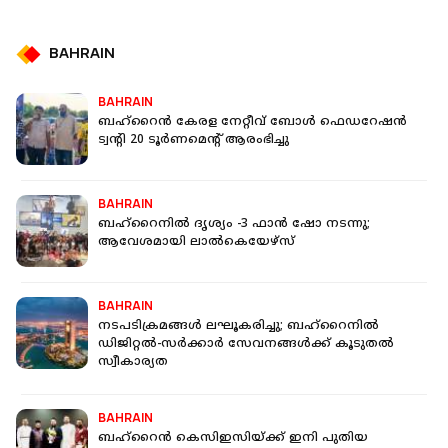
BAHRAIN
BAHRAIN
ബഹ്‌റൈൻ കേരള നേറ്റീവ് ബോൾ ഫെഡറേഷൻ
ട്വന്റി 20 ടൂർണമെന്റ് ആരംഭിച്ചു
BAHRAIN
ബഹ്റൈനില്‍ ദൃശ്യം -3 ഫാന്‍ ഷോ നടന്നു;
ആവേശമായി ലാൽകെയേഴ്സ്
BAHRAIN
നടപടിക്രമങ്ങൾ ലഘൂകരിച്ചു; ബഹ്‌റൈനില്‍
ഡിജിറ്റല്‍-സര്‍ക്കാര്‍ സേവനങ്ങള്‍ക്ക് കൂടുതല്‍
സ്വീകാര്യത
BAHRAIN
ബഹ്റൈൻ കെസിഇസിയ്ക്ക് ഇനി പുതിയ