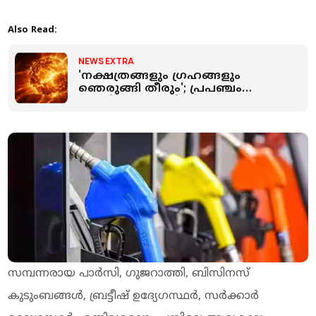
Also Read:
NEWS EXTRA
'നക്ഷത്രങ്ങളും ഗ്രഹങ്ങളും
ഞെരുങ്ങി തീരും'; പ്രപഞ്ചം
അഗ്നിഗോളമായി
അവസാനിക്കുമെന്ന് പഠനം
സമ്പന്നരായ പാര്‍സി, ഗുജറാത്തി, ബിസിനസ്
കുടുംബങ്ങള്‍, ബ്രട്ടീഷ് ഉദ്യേഗസ്ഥര്‍, സര്‍ക്കാര്‍