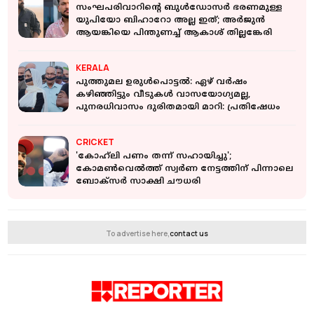
സംഘപരിവാറിൻ്റെ ബുള്‍ഡോസര്‍ ഭരണമുള്ള
യുപിയോ ബിഹാറോ അല്ല ഇത്; അര്‍ജുന്‍
ആയങ്കിയെ പിന്തുണച്ച് ആകാശ് തില്ലങ്കേരി
KERALA
പുത്തുമല ഉരുള്‍പൊട്ടല്‍: ഏഴ് വർഷം
കഴിഞ്ഞിട്ടും വീടുകൾ വാസയോഗ്യമല്ല,
പുനരധിവാസം ദുരിതമായി മാറി: പ്രതിഷേധം
CRICKET
'കോഹ്‍ലി പണം തന്ന് സഹായിച്ചു';
കോമൺവെൽത്ത് സ്വർണ നേട്ടത്തിന് പിന്നാലെ
ബോക്‌സർ സാക്ഷി ചൗധരി
To advertise here,
contact us