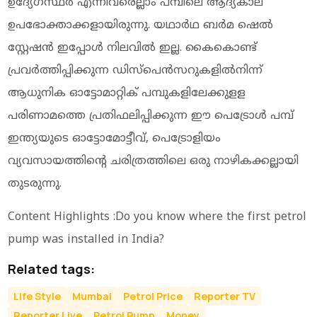
ഉദ്യേഗസ്ഥര്‍ എന്നിവരെല്ലാം പമ്പിലെ ആദ്യകാല
ഉപഭോക്താക്കളായിരുന്നു. യഥാര്‍ഥ ബര്‍മ ഷെല്‍
സ്റ്റേഷന്‍ ഇപ്പോള്‍ നിലവില്‍ ഇല്ല. കൈകൊണ്ട്
പ്രവര്‍ത്തിപ്പിക്കുന്ന ഡിസ്‌പെന്‍സറുകളില്‍നിന്ന്
ആധുനിക ഓട്ടോമാറ്റിക് പമ്പുകളിലേക്കുളള
പരിണാമത്തെ പ്രതിഫലിപ്പിക്കുന്ന ഈ പെട്രോള്‍ പമ്പ്
ഇന്ത്യയുടെ ഓട്ടോമോട്ടീവ്, പെട്രോളിയം
വ്യവസായത്തിന്റെ ചരിത്രത്തിലെ ഒരു നാഴികക്കല്ലായി
തുടരുന്നു.
Content Highlights :Do you know where the first petrol
pump was installed in India?
Related tags:
Life Style
Mumbai
Petrol Price
Reporter TV
Reporter Live
Petrol Pump
Money