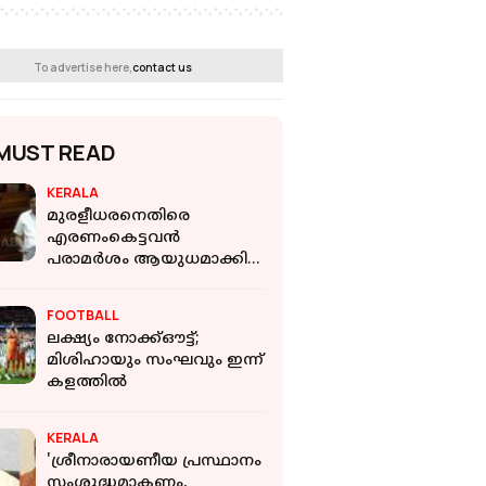
To advertise here,
contact us
MUST READ
KERALA
മുരളീധരനെതിരെ
എരണംകെട്ടവൻ
പരാമർശം ആയുധമാക്കി
പ്രതിപക്ഷം; 'മന്ത്രിയുടെ
ഓഫീസിലെ ഉദ്യോഗസ്ഥനെ
FOOTBALL
നിപയേക്കാൾ ഭയക്കണം'
ലക്ഷ്യം നോക്ക്ഔട്ട്;
മിശിഹായും സംഘവും ഇന്ന്
കളത്തിൽ
KERALA
'ശ്രീനാരായണീയ പ്രസ്ഥാനം
സംശുദ്ധമാകണം,