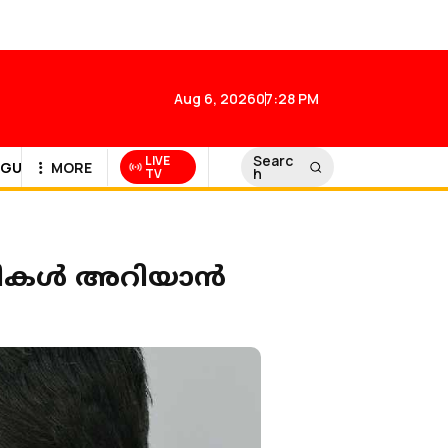
Aug 6, 2026
07:28 PM
Searc
LIVE
GULF NEWS
MORE
h
TV
േമികള്‍ അറിയാന്‍