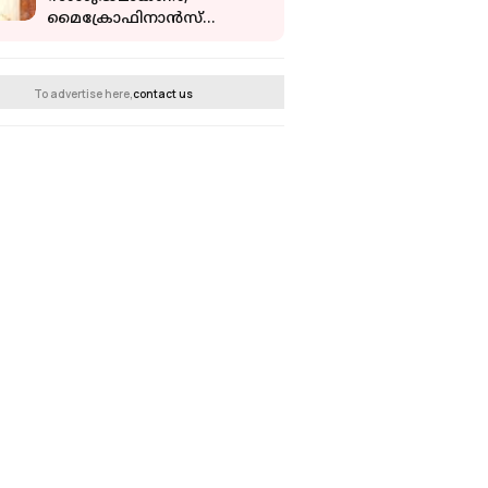
മൈക്രോഫിനാൻസ്
കേസുകൾ അതീവ
ഖേദകരം': തുറന്നുപറഞ്ഞ്
ശിവഗിരി മഠാധിപതി
To advertise here,
contact us