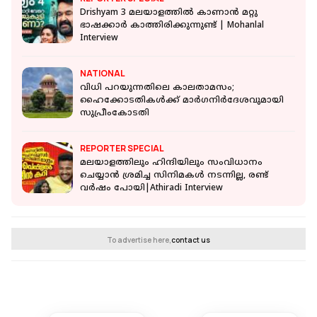
Drishyam 3 മലയാളത്തിൽ കാണാൻ മറ്റു
ഭാഷക്കാർ കാത്തിരിക്കുന്നുണ്ട് | Mohanlal
Interview
NATIONAL
വിധി പറയുന്നതിലെ കാലതാമസം;
ഹൈക്കോടതികള്‍ക്ക് മാര്‍ഗനിര്‍ദേശവുമായി
സുപ്രീംകോടതി
REPORTER SPECIAL
മലയാളത്തിലും ഹിന്ദിയിലും സംവിധാനം
ചെയ്യാൻ ശ്രമിച്ച സിനിമകൾ നടന്നില്ല, രണ്ട്
വർഷം പോയി|Athiradi Interview
To advertise here,
contact us