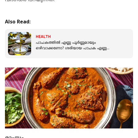
വിദഗ്ധര്‍ പറയുന്നത്.
Also Read:
HEALTH
പാചകത്തിൽ എണ്ണ പൂർണ്ണമായും
ഒഴിവാക്കണോ? ശരിയായ പാചക എണ്ണ
എങ്ങനെ തിരഞ്ഞെടുക്കാം
മാംസം