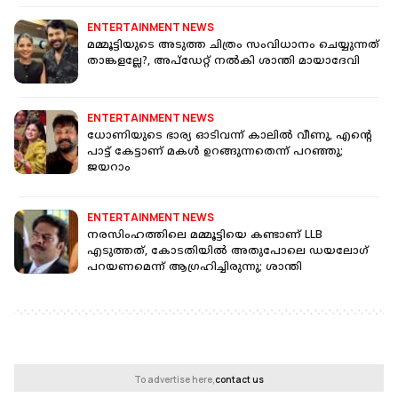
ENTERTAINMENT NEWS
മമ്മൂട്ടിയുടെ അടുത്ത ചിത്രം സംവിധാനം ചെയ്യുന്നത്
താങ്കളല്ലേ?, അപ്‌ഡേറ്റ് നൽകി ശാന്തി മായാദേവി
ENTERTAINMENT NEWS
ധോണിയുടെ ഭാര്യ ഓടിവന്ന് കാലിൽ വീണു, എന്റെ
പാട്ട് കേട്ടാണ് മകൾ ഉറങ്ങുന്നതെന്ന് പറഞ്ഞു;
ജയറാം
ENTERTAINMENT NEWS
നരസിംഹത്തിലെ മമ്മൂട്ടിയെ കണ്ടാണ് LLB
എടുത്തത്, കോടതിയിൽ അതുപോലെ ഡയലോഗ്
പറയണമെന്ന് ആഗ്രഹിച്ചിരുന്നു; ശാന്തി
To advertise here,
contact us