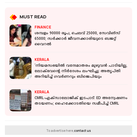
MUST READ
FINANCE
ശമ്പളം 90000 രൂപ, ചെലവ് 25000, സേവിങ്‌സ്
65000; സര്‍ക്കാര്‍ ജീവനക്കാരിയുടെ ബജറ്റ്
വൈറല്‍
KERALA
'നിയമസഭയില്‍ വന്ദേമാതരം മുഴുവൻ പാടിയില്ല,
ലോക്ഭവൻ്റെ നിർദേശം ലംഘിച്ചു: അതൃപ്തി
അറിയിച്ച് ​ഗവർണറും ബിജെപിയും
KERALA
CMRL-എക്സാലോജിക് ഇടപാട്: ED അന്വേഷണം
തടയണം; ഹൈക്കോടതിയെ സമീപിച്ച് CMRL
To advertise here,
contact us