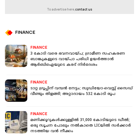
To advertise here,
contact us
FINANCE
FINANCE
3 കോടി വരെ ഭവനവായ്പ; ഗ്രാമീണ സഹകരണ
ബാങ്കുകളുടെ വായ്പാ പരിധി ഉയർത്താൻ
ആർബിഐയുടെ കരട് നിർദേശം
FINANCE
ടാറ്റ ഗ്രൂപ്പിന് വമ്പന്‍ നേട്ടം; സുഡിയോ-വെസ്റ്റ് സൈഡ്
വീണ്ടും തിളങ്ങി; അറ്റാദായം 532 കോടി രൂപ
FINANCE
മണിക്കൂറുകൾക്കുള്ളിൽ 31,000 കോടിയുടെ ഡീൽ;
ഒരു സൂചന പോലും നൽകാതെ LICയിൽ സർക്കാർ
നടത്തിയ വൻ നീക്കം