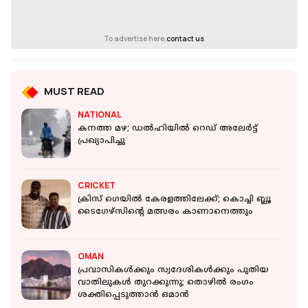
To advertise here,
contact us
MUST READ
NATIONAL
കനത്ത മഴ; ഡല്‍ഹിയില്‍ റെഡ് അലേര്‍ട്ട്
പ്രഖ്യാപിച്ചു
CRICKET
ക്രിസ് ഗെയിൽ കേരളത്തിലേക്ക്; കൊച്ചി ബ്ലൂ
ടൈഗേഴ്സിന്റെ മത്സരം കാണാനെത്തും
OMAN
പ്രവാസികൾക്കും സ്വദേശികൾക്കും പുതിയ
വാതിലുകൾ തുറക്കുന്നു; തൊഴിൽ രംഗം
ശക്തിപ്പെടുത്താൻ ഒമാൻ