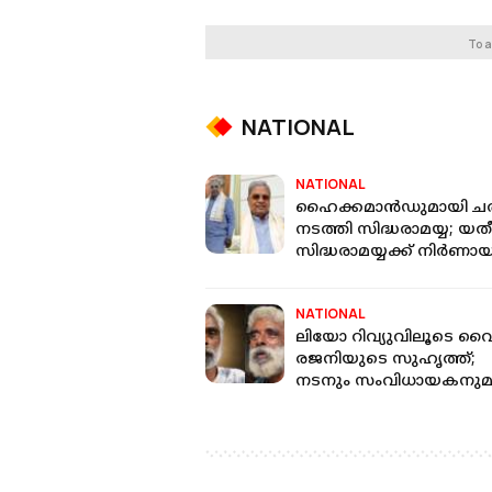
To a
NATIONAL
NATIONAL
ഹൈക്കമാൻഡുമായി ചർച
നടത്തി സിദ്ധരാമയ്യ; യതീന്
സിദ്ധരാമയ്യക്ക് നിർണ
വകുപ്പുകൾ വേണമെന്ന്
ആവശ്യം
NATIONAL
ലിയോ റിവ്യുവിലൂടെ വൈ
രജനിയുടെ സുഹൃത്ത്;
നടനും സംവിധായകനു
സത്യേന്ദ്ര അന്തരിച്ചു