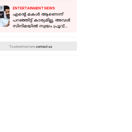
കളക്ഷനുമായി ദൃശ്യം 3
ENTERTAINMENT NEWS
എന്റെ മകൾ ആണെന്ന്
പറഞ്ഞിട്ട് കാര്യമില്ല, അവൾ
സിനിമയിൽ സ്വയം പ്രൂവ്
ചെയ്യണം: മോഹൻലാൽ
To advertise here,
contact us