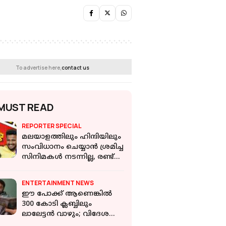
To advertise here,
contact us
MUST READ
REPORTER SPECIAL
മലയാളത്തിലും ഹിന്ദിയിലും
സംവിധാനം ചെയ്യാൻ ശ്രമിച്ച
സിനിമകൾ നടന്നില്ല, രണ്ട്
വർഷം പോയി|Athiradi
Interview
ENTERTAINMENT NEWS
ഈ പോക്ക് ആണെങ്കിൽ
300 കോടി ക്ലബ്ബിലും
ലാലേട്ടൻ വാഴും; വിദേശത്ത്
ഞെട്ടിക്കുന്ന