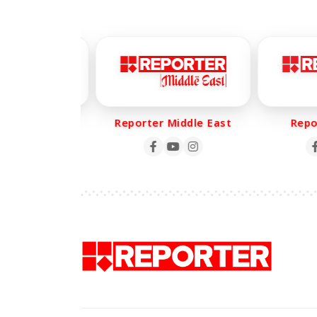
er Life
Reporter Middle East
Report