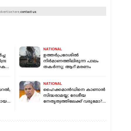
dvertise here,
contact us
NATIONAL
്ച
ഉത്തർപ്രദേശിൽ
ദ്ര
നിർമാണത്തിലിരുന്ന പാലം
ായക
തകർന്നു; ആറ് മരണം
NATIONAL
റല്‍,
ഹൈക്കമാൻഡിനെ കാണാൻ
സിദ്ധരാമയ്യ; ദേശീയ
മായ
നേതൃത്വത്തിലേക്ക് വരുമോ?
തീരുമാനം ഉടന്‍