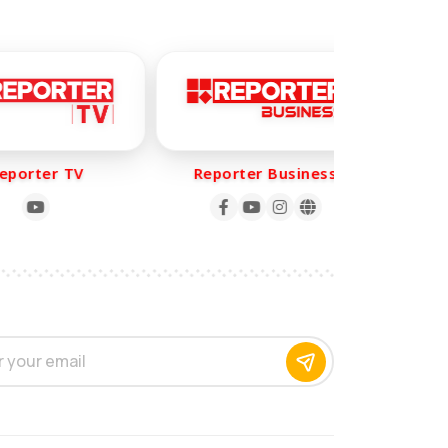
orter TV
Reporter Business
Rep