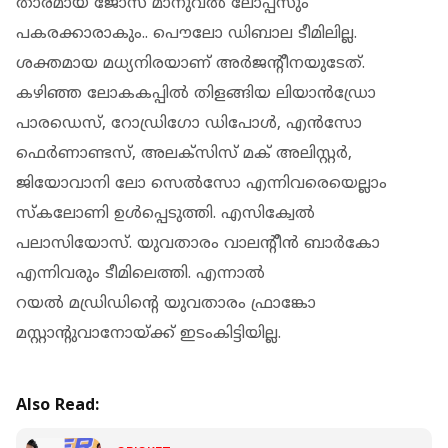
താരമായ ജോസ് മാനുവൽ ലോപ്പസും
പകരക്കാരാകും.. പൌലോ ഡിബാല ടീമിലില്ല.
ശക്തമായ മധ്യനിരയാണ് അർജന്റീനയുടേത്.
കഴിഞ്ഞ ലോകകപ്പിൽ തിളങ്ങിയ ലിയാൻഡ്രോ
പാരഡെസ്, റോഡ്രിഗോ ഡിപോൾ, എൻസോ
ഫെർണാണ്ടസ്, അലക്‌സിസ് മക് അലിസ്റ്റർ,
ജിയോവാനി ലോ സെൽസോ എന്നിവരെയെല്ലാം
സ്‌കലോണി ഉൾപ്പെടുത്തി. എസിക്വേൽ
പലാസിയോസ്. യുവതാരം വാലന്റീൻ ബാർകോ
എന്നിവരും ടീമിലെത്തി. എന്നാൽ
റയൽ മഡ്രിഡിന്റെ യുവതാരം ഫ്രാങ്കോ
മസ്റ്റാന്റുവാനോയ്ക്ക് ഇടംകിട്ടിയില്ല.
Also Read: