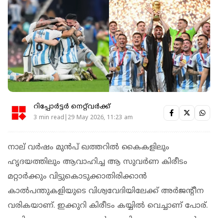
റിപ്പോർട്ടർ നെറ്റ്‌വര്‍ക്ക്‌
3 min read|29 May 2026, 11:23 am
നാല് വർഷം മുൻപ് ഖത്തറിൽ കൈകളിലും
ഹൃദയത്തിലും ആവാഹിച്ച ആ സുവർണ കിരീടം
മറ്റാർക്കും വിട്ടുകൊടുക്കാതിരിക്കാൻ
കാൽപന്തുകളിയുടെ വിശ്വവേദിയിലേക്ക് അർജന്റീന
വരികയാണ്. ഇക്കുറി കിരീടം കയ്യിൽ വെച്ചാണ് പോര്.