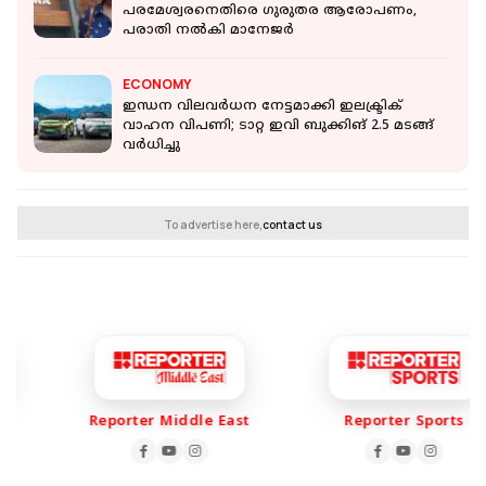
പരമേശ്വരനെതിരെ ഗുരുതര ആരോപണം,
പരാതി നല്‍കി മാനേജര്‍
ECONOMY
ഇന്ധന വിലവര്‍ധന നേട്ടമാക്കി ഇലക്ട്രിക്
വാഹന വിപണി; ടാറ്റ ഇവി ബുക്കിങ് 2.5 മടങ്ങ്
വര്‍ധിച്ചു
To advertise here,
contact us
Reporter Middle East
Reporter Sports