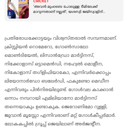
CRICKET
'അവൻ മുംബൈ പോലുള്ള ടീമിലേക്ക്
മാറുന്നതാണ് നല്ലത്'; യശസ്വി ജയ്സ്വാളിന്
ഉപദേശവുമായി അംബാട്ടി റായുഡു
പ്രതിരോധക്കോട്ടയും വിശ്വസ്തരാൽ സമ്പന്നമാണ്.
ക്രിസ്റ്റിയൻ റൊമേറോ, ഗോൺസാലോ
മൊൺടിയേൽ, ലിസാൻഡ്രോ മാർട്ടിനസ്,
നിക്കോളാസ് ഒട്ടാമെൻഡി, നഹ്വേൽ മൊളീന,
നികോളാസ് തഗ്ളിഫിയാകോ, എന്നിവർക്കൊപ്പം
ലിയോനാർഡോ ബലേർഡി, ഫകുണ്ടോ മെഡീന
എന്നിവരും പിൻനിരയിലുണ്ട്. ഗോൾവല കാക്കാൻ
ഒന്നാം നമ്പറായി എമിലിയാനോ മാർട്ടിനസ്
തന്നെയാകും ഉണ്ടാകുക. ജെറോണിമോ റുള്ളി,
ജുവാൻ മൂസ്സോ എന്നിവരാണ് മറ്റ് ഗോൾകീപ്പർമാർ.
ലോകകപ്പിൽ ഗ്രൂപ്പ് ജെയിലാണ് അർജന്റീന.