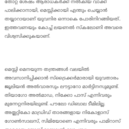
തോറ്റ ശേഷം ആരാധകർക്ക് നൽകിയ വാക്ക്
പാലിക്കാനായി, മെസ്സിക്കായി എന്തും ചെയ്യാൻ
തയ്യാറായാണ് യുവനിര ഒന്നാകെ പോരിനിറങ്ങിയത്..
ഇത്തവണയും കോച്ച് ലയണൽ സ്കലോണി അവരെ
വിശ്വസിക്കുകയാണ്.
മെസ്സി മെനയുന്ന തന്ത്രങ്ങൾ വലയിൽ
അവസാനിപ്പിക്കാൻ സ്‌ട്രൈക്കർമാരായി യുവതാരം
ജൂലിയൻ അൽവാരസും ലൗട്ടാറോ മാർട്ടിനസുമുണ്ട്.
തിയാഗോ അൽമാഡ, നിക്കോ പാസ് എന്നിവരും
മുന്നേറ്റനിരയിലുണ്ട്. പൗലോ ഡിബാല ടീമിലില്ല.
അത്ലറ്റികോ മാഡ്രിഡ് താരങ്ങളായ നികോളാസ്
ഗോൺസാലസ്, സിമിയോണെ എന്നിവരും പാമിറാസ്