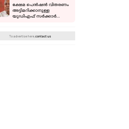
ക്ഷേമ പെന്‍ഷന്‍ വിതരണം
അട്ടിമറിക്കാനുള്ള
യുഡിഎഫ് സര്‍ക്കാര്‍
നീക്കം
അംഗീകരിക്കാനാകില്ല:
പ്രതിപക്ഷ നേതാവ്
To advertise here,
contact us