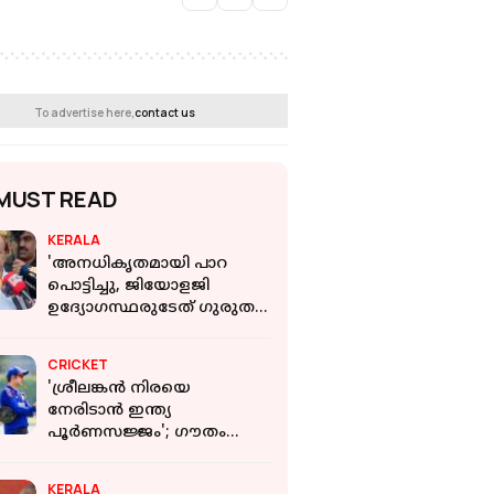
To advertise here,
contact us
MUST READ
KERALA
'അനധികൃതമായി പാറ
പൊട്ടിച്ചു, ജിയോളജി
ഉദ്യോഗസ്ഥരുടേത് ഗുരുതര
വീഴ്ച': മന്ത്രി P K
കുഞ്ഞാലിക്കുട്ടി
CRICKET
'ശ്രീലങ്കൻ നിരയെ
നേരിടാൻ ഇന്ത്യ
പൂർണസജ്ജം'; ഗൗതം
ഗംഭീർ
KERALA