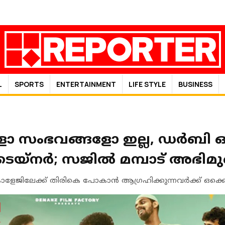
L
SPORTS
ENTERTAINMENT
LIFE STYLE
BUSINESS
റുകളോ സംഭവങ്ങളോ ഇല്ല, ഡർബി 
െയ്നർ; സജിൽ മമ്പാട് അഭിമ
ോളേജിലേക്ക് തിരികെ പോകാൻ ആഗ്രഹിക്കുന്നവർക്ക് ഒക്