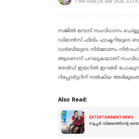
1 min read|26 Mar 2026, 02:54
സജിൽ മമ്പാട് സംവിധാനം ചെയ്
ഡിമാൻസ് ഫിലിം ഫാക്ടറിയുട
ഡർബിയുടെ നിർമ്മാണം നിർവഹിക്
ആണെന്ന് പറയുകയാണ് സംവിധായ
തേർഡ് ഇയറിൽ ഇറങ്ങി പോകുന
റിപ്പോർട്ടറിന് നൽകിയ അഭിമുഖത
Also Read:
ENTERTAINMENT NEWS
സൂപ്പര്‍ വിജയത്തിന്റെ രണ്ട