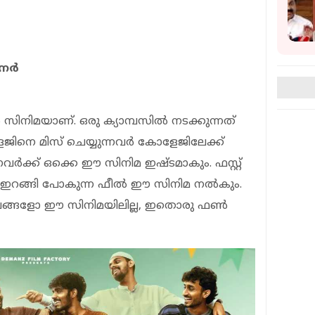
ൈനർ
ിനിമയാണ്. ഒരു ക്യാമ്പസിൽ നടക്കുന്നത്
േജിനെ മിസ് ചെയ്യുന്നവർ കോളേജിലേക്ക്
ക്ക് ഒക്കെ ഈ സിനിമ ഇഷ്ടമാകും. ഫസ്റ്റ്
റങ്ങി പോകുന്ന ഫീൽ ഈ സിനിമ നൽകും.
സംഭവങ്ങളോ ഈ സിനിമയിലില്ല, ഇതൊരു ഫൺ