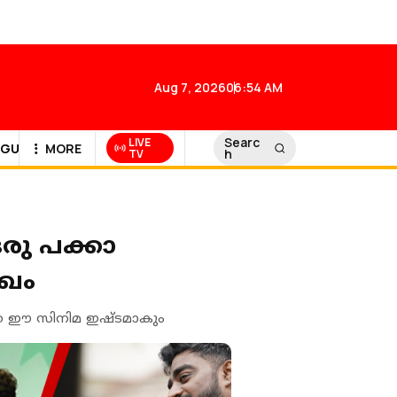
Aug 7, 2026
06:54 AM
Searc
LIVE
GULF NEWS
MORE
h
TV
ഒരു പക്കാ
ുഖം
കെ ഈ സിനിമ ഇഷ്ടമാകും