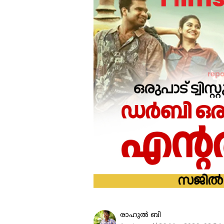
രാഹുൽ ബി