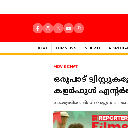
HOME
TOP NEWS
IN DEPTH
R SPECIA
MOVIE CHAT
ഒരുപാട് ട്വിസ്റ്
കളർഫുൾ എൻ്റർട
കോളേജിനെ മിസ് ചെയ്യുന്നവർ ക