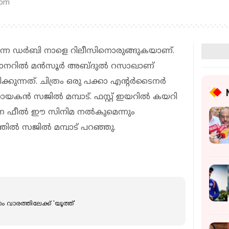
 pm
യുന്ന ഡർബി നാളെ റിലീസിനൊരുങ്ങുകയാണ്.
െ ബാനറിൽ മൻസൂർ അബ്ദുൽ റസാഖാണ്
കുന്നത്. ചിത്രം ഒരു പക്കാ എന്റർടൈനർ
കൻ സജിൽ മമ്പാട്. ഫസ്റ്റ് ഇയറിൽ കയറി
്ന ഫീൽ ഈ സിനിമ നൽകുമെന്നും
്തിൽ സജിൽ മമ്പാട് പറഞ്ഞു.
ാം വാരത്തിലേക്ക് 'യൂത്ത്'