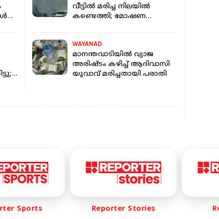
ം
വീട്ടിൽ മരിച്ച നിലയിൽ
്‍
കണ്ടെത്തി; മോഷണ
 തേടി
ശ്രമത്തിനിടെ നടന്ന
കൊലപാതകമെന്ന് സംശയം
WAYANAD
മാനന്തവാടിയില്‍ വ്യാജ
അരിഷ്ടം കഴിച്ച് ആദിവാസി
്ടു;
യുവാവ് മരിച്ചതായി പരാതി
 25
er Sports
Reporter Stories
Rep