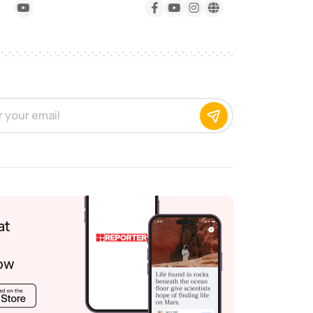
at
ow