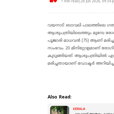
1 min read|28 Jun 2026, 09:34 
വയനാട്: ബാവലി പാലത്തിലെ ഗതാഗ
ആശുപത്രിയിലെത്തും മുമ്പേ രോഗ
പൂജാരി മാധവന്‍ (75) ആണ് മരിച്
സംഭവം. 20 മിനിറ്റോളമാണ് രോഗി
കുടുങ്ങിയത്. ആശുപത്രിയില്‍ എത്ത
മരിച്ചതായാണ് ഡോക്ടര്‍ അറിയിച്ച
Also Read:
KERALA