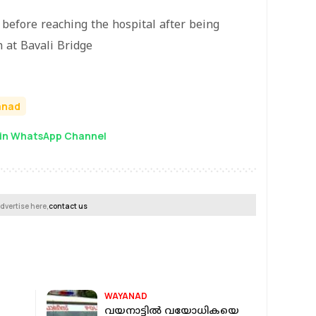
 before reaching the hospital after being
n at Bavali Bridge
anad
in WhatsApp Channel
dvertise here,
contact us
WAYANAD
വയനാട്ടിൽ വയോധികയെ