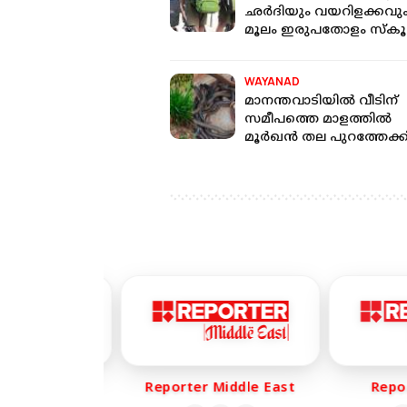
ഛര്‍ദിയും വയറിളക്കവു
മൂലം ഇരുപതോളം സ്‌കൂള
വിദ്യാര്‍ത്ഥികള്‍ ചികിത്സ
WAYANAD
മാനന്തവാടിയില്‍ വീടിന്
സമീപത്തെ മാളത്തിൽ
മൂര്‍ഖന്‍ തല പുറത്തേക്കിട
പിന്നാലെ കണ്ടെത്തിയത്
മൂര്‍ഖനെ
er Life
Reporter Middle East
Report