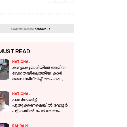
To advertise here,
contact us
MUST READ
NATIONAL
കന്യാകുമാരിയില്‍ അമിത
വേഗതയിലെത്തിയ കാര്‍
ബൈക്കിലിടിച്ച് അപകടം;
ഒരാൾക്ക് ഗുരുതര പരിക്ക്
NATIONAL
പാസ്‌പോർട്ട്
പുതുക്കണമെങ്കിൽ വോട്ടർ
പട്ടികയിൽ പേര് വേണം
എന്നത് പുതിയ
അറിവായിരുന്നു;R
BAHRAIN