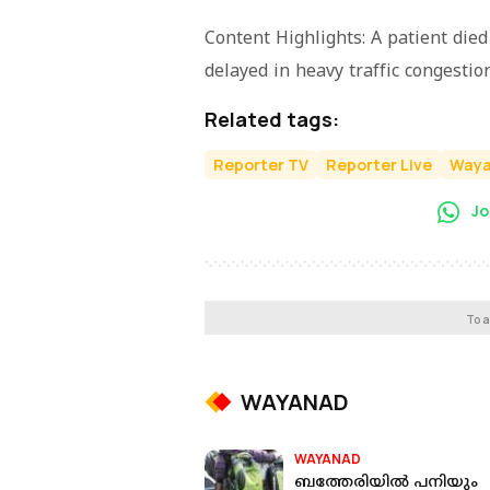
Content Highlights: A patient died
delayed in heavy traffic congestio
Related tags:
Reporter TV
Reporter Live
Way
Jo
To a
WAYANAD
WAYANAD
ബത്തേരിയില്‍ പനിയും