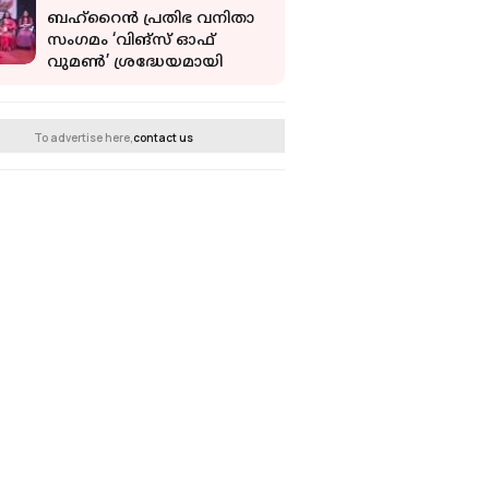
രാജഗോപാൽ
ബഹ്‌റൈൻ പ്രതിഭ വനിതാ
റിപ്പോർട്ടറിനോട്
സംഗമം ‘വിങ്സ് ഓഫ്
വുമൺ’ ശ്രദ്ധേയമായി
To advertise here,
contact us