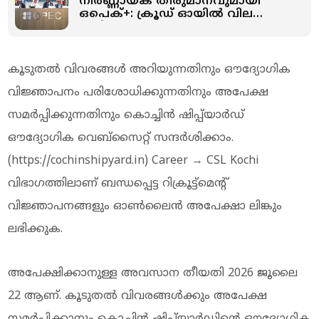
നിർണ്ണായക തീരുമാനവുമായി
ഒപെക്+: ക്രൂഡ് ഓയില്‍ വില
ഇനിയും കുറഞ്ഞേക്കും;
അധികമായി വരിക 1,88,000
ബാരൽ
കൂടുതൽ വിവരങ്ങൾ അറിയുന്നതിനും ഔദ്യോഗിക
വിജ്ഞാപനം പരിശോധിക്കുന്നതിനും അപേക്ഷ
സമർപ്പിക്കുന്നതിനും കൊച്ചിൻ ഷിപ്പ്‌യാർഡ്
ഔദ്യോഗിക വെബ്സൈറ്റ് സന്ദർശിക്കാം.
(https://cochinshipyard.in) Career → CSL Kochi
വിഭാഗത്തിലാണ് ബന്ധപ്പെട്ട റിക്രൂട്ട്മെന്റ്
വിജ്ഞാപനങ്ങളും ഓൺലൈൻ അപേക്ഷാ ലിങ്കും
ലഭിക്കുക.
അപേക്ഷിക്കാനുള്ള അവസാന തീയതി 2026 ജൂലൈ
22 ആണ്. കൂടുതൽ വിവരങ്ങൾക്കും അപേക്ഷ
സമർപ്പിക്കാനും കൊച്ചിൻ ഷിപ്പ്‌യാർഡിന്റെ ഔദ്യോഗിക