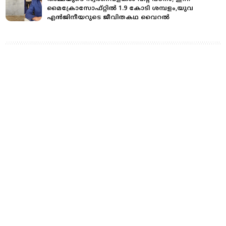
മൈക്രോസോഫ്റ്റിൽ 1.9 കോടി ശമ്പളം,യുവ
എൻജിനീയറുടെ ജീവിതകഥ വൈറൽ