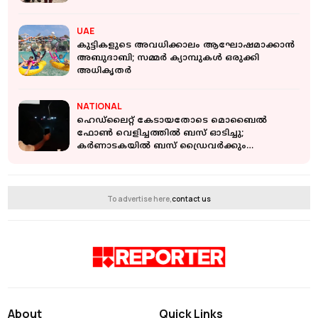
UAE
കുട്ടികളുടെ അവധിക്കാലം ആഘോഷമാക്കാൻ
അബുദാബി; സമ്മർ ക്യാമ്പുകൾ ഒരുക്കി
അധികൃതർ
NATIONAL
ഹെഡ്‌ലൈറ്റ് കേടായതോടെ മൊബൈൽ
ഫോൺ വെളിച്ചത്തിൽ ബസ് ഓടിച്ചു;
കർണാടകയിൽ ബസ് ഡ്രൈവർക്കും
മെക്കാനിക്കിനും സസ്പെൻഷൻ
To advertise here,
contact us
About
Quick Links