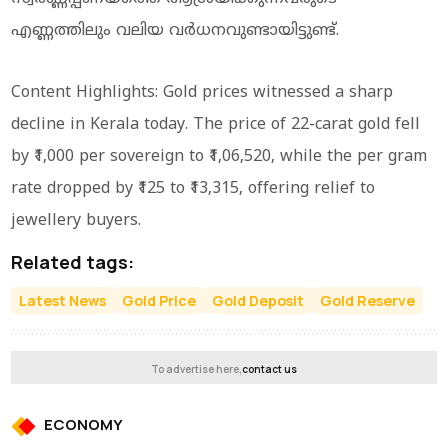
എണ്ണത്തിലും വലിയ വർധനവുണ്ടായിട്ടുണ്ട്.
Content Highlights: Gold prices witnessed a sharp
decline in Kerala today. The price of 22-carat gold fell
by ₹1,000 per sovereign to ₹1,06,520, while the per gram
rate dropped by ₹125 to ₹13,315, offering relief to
jewellery buyers.
Related tags:
Latest News
Gold Price
Gold Deposit
Gold Reserve
To advertise here,
contact us
ECONOMY