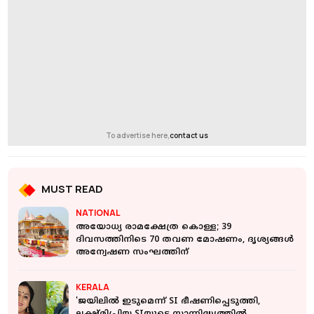
To advertise here,
contact us
MUST READ
NATIONAL
അയോധ്യ രാമക്ഷേത്ര കൊള്ള; 39
ദിവസത്തിനിടെ 70 തവണ മോഷണം, ദൃശ്യങ്ങൾ
അന്വേഷണ സംഘത്തിന്
KERALA
'ജയിലിൽ ഇടുമെന്ന് SI ഭീഷണിപ്പെടുത്തി,