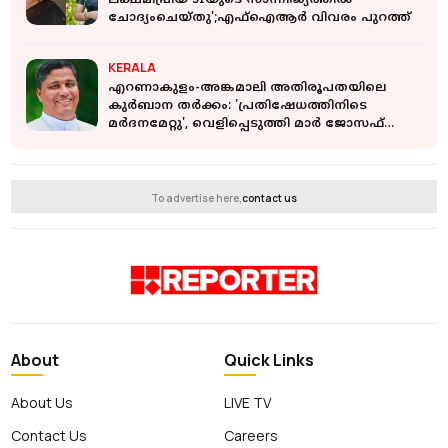
ലക്ഷ്മിപ്രിയ SIയുടെ സാന്നിദ്ധ്യത്തിൽ
ചോദ്യംചെയ്തു';എഫ്‌ഐആർ വിവരം പുറത്ത്
KERALA
എറണാകുളം-അങ്കമാലി അതിരൂപതയിലെ
കുർബാന തർക്കം: 'പ്രതിഷേധത്തിനിടെ
മർദനമേറ്റു', വെളിപ്പെടുത്തി മാർ ജോസഫ്
പാംപ്ലാനി
To advertise here,
contact us
About
Quick Links
About Us
LIVE TV
Contact Us
Careers