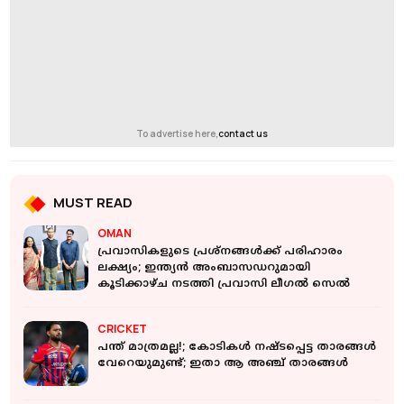
To advertise here,
contact us
MUST READ
OMAN
പ്രവാസികളുടെ പ്രശ്നങ്ങൾക്ക് പരിഹാരം
ലക്ഷ്യം; ഇന്ത്യൻ അംബാസഡറുമായി
കൂടിക്കാഴ്ച നടത്തി പ്രവാസി ലീഗൽ സെൽ
CRICKET
പന്ത് മാത്രമല്ല!; കോടികൾ നഷ്ടപ്പെട്ട താരങ്ങൾ
വേറെയുമുണ്ട്; ഇതാ ആ അഞ്ച് താരങ്ങൾ