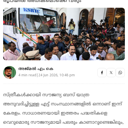
രൂപയില്‍ അധികമൊക്കെ വരും
അജ്മല്‍ എം കെ
4 min read|24 Jun 2026, 10:48 pm
സ്ത്രീകൾക്കായി സൗജന്യ ബസ് യാത്ര
അനുവദിച്ചിട്ടുള്ള എട്ട് സംസ്ഥാനങ്ങളിൽ ഒന്നാണ് ഇന്ന്
കേരളം. സാധാരണയായി ഇത്തരം പദ്ധതികളെ
വെറുമൊരു സൗജന്യമായി പലരും കാണാറുണ്ടെങ്കിലും,