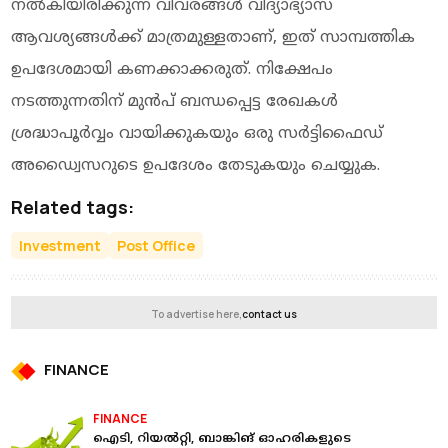
നൽകിയിരിക്കുന്ന വിവരങ്ങൾ വിദ്യാഭ്യാസ
ആവശ്യങ്ങൾക്ക് മാത്രമുള്ളതാണ്, ഇത് സാമ്പത്തിക
ഉപദേശമായി കണക്കാക്കരുത്. നിക്ഷേപം
നടത്തുന്നതിന് മുൻപ് ബന്ധപ്പെട്ട രേഖകൾ
ശ്രദ്ധാപൂർവ്വം വായിക്കുകയും ഒരു സർട്ടിഫൈഡ്
അഡ്വൈസറുടെ ഉപദേശം തേടുകയും ചെയ്യുക.
Related tags:
Investment
Post Office
To advertise here,
contact us
FINANCE
FINANCE
ഐടി, റിയല്‍റ്റി, ബാങ്കിങ് ഓഹരികളുടെ