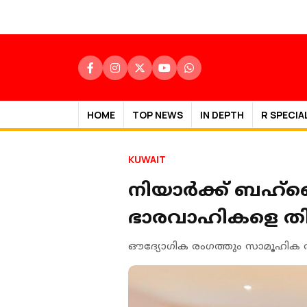
HOME
TOP NEWS
IN DEPTH
R SPECIA
KUWAIT
നിയാർക്ക് ബഹ്‌
ഭാരവാഹികളെ തി
ഔദ്യോഗിക രംഗത്തും സാമൂഹിക രം