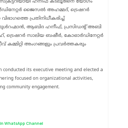
്രട്ടറിയായി ഹനീഫ് കടലൂരിനെ യോഗം
ഡിനേറ്റർ ജൈസൽ അഹമ്മദ്, ട്രെഷറർ
ിഭാഗത്തെ പ്രതിനിധീകരിച്ച്
ുൾറഹ്മാൻ, ആബിദ ഹനീഫ്, പ്രസിഡന്റ് അബി
ീഹ്, ട്രെഷറർ സാലിയ ബഷീർ, കോഓർഡിനേറ്റർ
്ടീവ് കമ്മിറ്റി അംഗങ്ങളും പ്രവർത്തകരും
 conducted its executive meeting and elected a
hering focused on organizational activities,
ening community engagement.
in WhatsApp Channel