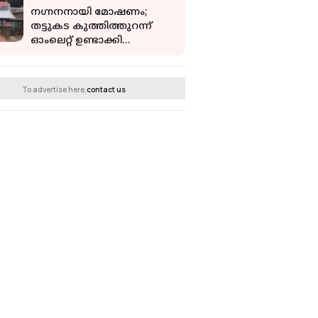
നഗ്നനനായി മോഷണം;
തട്ടുകട കുത്തിത്തുറന്ന്
ഓംലെറ്റ് ഉണ്ടാക്കി
കഴിച്ചെന്ന് പരാതി; കള്ളന്‍
പിടിയില്‍
To advertise here,
contact us