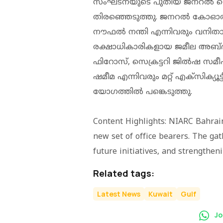
സംഘടനയുടെ പുതിയ ജനറൽ സെക
തിരഞ്ഞെടുത്തു. ജനറൽ കോഓർ
നൗഫൽ നന്തി എന്നിവരും വനിതാ വ
രക്ഷാധികാരികളായ ജമീല അബ്ദ
ഫിറോസ്, സെക്രട്ടറി ജിൽഷ സമ
ഷമീമ എന്നിവരും മറ്റ് എക്സിക്യൂട
യോഗത്തിൽ പങ്കെടുത്തു.
Content Highlights: NIARC Bahrain
new set of office bearers. The gat
future initiatives, and strength
Related tags:
Latest News
Kuwait
Gulf
Jo