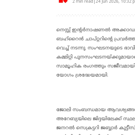
2 min read|24 Jun 2026, 10:32 
നെസ്റ്റ് ഇന്റർനാഷണൽ അക്കാഡ
ബഹ്‌റൈൻ ചാപ്റ്ററിന്റെ പ്ര
വെച്ച് നടന്നു. സംഘടനയുടെ ഭാവി
കമ്മിറ്റി പുനസംഘടനയ്ക്കുമായ
സാമൂഹിക രംഗത്തും സജീവമായിരു
യോഗം ശ്രദ്ധേയമായി.
ജോലി സംബന്ധമായ ആവശ്യങ്ങൾക
അറേബ്യയിലെ ജിദ്ദയിലേക്ക് സ്ഥ
ജനറൽ സെക്രട്ടറി ജബ്ബാർ കുട്ടീ