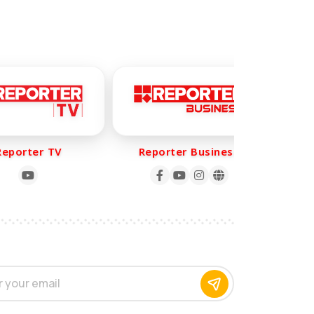
porter TV
Reporter Business
Re