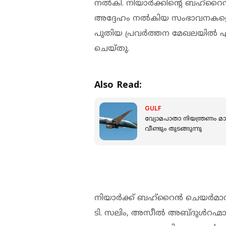
നൽകി. നിയാർക്കിന്റെ ബഹ്‌റൈന
അദ്ദേഹം നൽകിയ സംഭാവനകള
പുതിയ പ്രവർത്തന മേഖലയിൽ എ
ചെയ്തു.
Also Read:
GULF
വ്യോമപാതാ നിയന്ത്രണം 
വീണ്ടും തുടങ്ങുന്നു
നിയാർക്ക് ബഹ്‌റൈൻ ചെയർമാൻ
ടി. സലിം, അസീൽ അബ്ദുൾറഹ്മാ