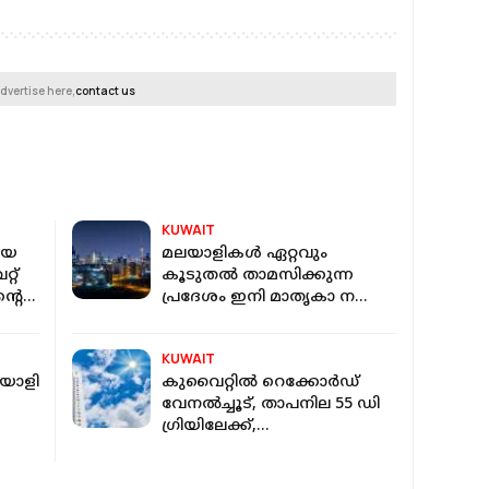
dvertise here,
contact us
KUWAIT
ിയെ
മലയാളികൾ ഏറ്റവും
്റ്
കൂടുതൽ താമസിക്കുന്ന
്റെ
പ്രദേശം ഇനി മാതൃകാ ന​
ഗരമാകും; പദ്ധതിയുമായി
കുവൈറ്റ്
KUWAIT
ലയാളി
കുവൈറ്റിൽ റെക്കോർഡ്
വേനൽച്ചൂട്, താപനില 55 ഡി​
ഗ്രിയിലേക്ക്,
പൊതുജനങ്ങൾക്ക് കർശന
ജാഗ്രതാ നിർദ്ദേശം