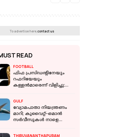
To advertise here,
contact us
MUST READ
FOOTBALL
ഫിഫ പ്രസിഡന്റിനേയും
റഫറിയേയും
കള്ളൻമാരെന്ന് വിളിച്ചു:
കമന്റേറ്റർക്ക് വിലക്ക്
GULF
വ്യോമപാതാ നിയന്ത്രണം
മാറി; കുവൈറ്റ്–ഒമാൻ
സർവീസുകൾ നാളെ
മുതൽ വീണ്ടും തുടങ്ങുന്നു
THIRUVANANTHAPURAM