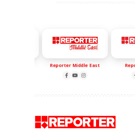
er Life
Reporter Middle East
Report