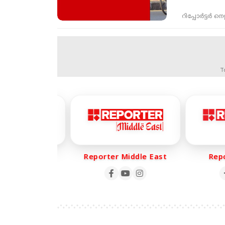
റിപ്പോർട്ടർ നെറ്റ്
T
er Life
Reporter Middle East
Repor