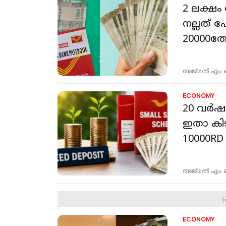
2 ലക്ഷം 
നല്ലത് പ
20000ത
അജ്മല്‍ എം
ECONOMY
20 വർഷത
ഇതാ കിടി
10000RD
അജ്മല്‍ എം
T
ECONOMY