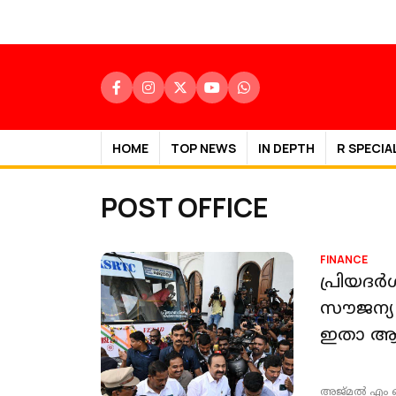
HOME
TOP NEWS
IN DEPTH
R SPECIA
POST OFFICE
FINANCE
പ്രിയദർ
സൗജന്യ യ
ഇതാ ആ 
അജ്മല്‍ എം