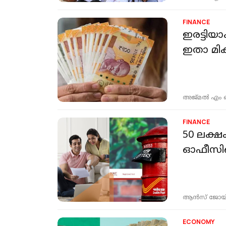
FINANCE
ഇരട്ടിയാ
ഇതാ മിക
അജ്മല്‍ എം
FINANCE
50 ലക്ഷ
ഓഫീസിന
ആന്‍സ് ജോയ്
ECONOMY