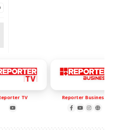
porter TV
Reporter Business
Re