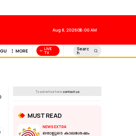
Aug 8, 2026
06:00 AM
Searc
LIVE
GULF NEWS
MORE
h
TV
To advertise here,
contact us
ഈ
MUST READ
NEWS EXTRA
ഒരാളുടെ കാലശേഷം