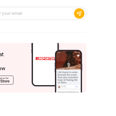
at
ow