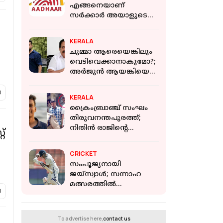
എങ്ങനെയാണ്
സർക്കാർ അയാളുടെ
ആധാർ ഡാറ്റ
ഇല്ലാതാക്കുന്നത്?
KERALA
കുടുംബാംഗങ്ങൾ
ചുമ്മാ ആരെയെങ്കിലും
എന്തൊക്കെ
വെടിവെക്കാനാകുമോ?;
ശ്രദ്ധിക്കണം
അർജുൻ ആയങ്കിയെ
വെടിവെയ്ക്കാൻ
നിർദേശം
KERALA
നൽകിയിട്ടില്ലെന്ന് രമേശ്
ക്രൈംബ്രാഞ്ച് സംഘം
ചെന്നിത്തല
തിരുവനന്തപുരത്ത്;
നിതിന്‍ രാജിന്റെ
റ്
കുടുംബാംഗങ്ങളുടെ
മൊഴിയെടുക്കും
CRICKET
സംപൂജ്യനായി
ജയ്‌സ്വാൾ; സന്നാഹ
മത്സരത്തില്‍
ശ്രീലങ്കയ്‌ക്കെതിരെ
ഇന്ത്യയുടെ തുടക്കം
പാളി
To advertise here,
contact us