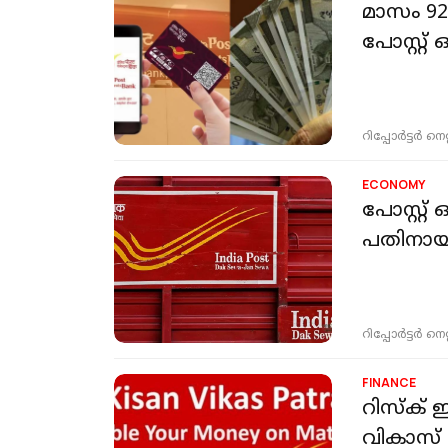
മാസം 92
പോസ്റ്റ
റിപ്പോർട്ടർ നെറ്റ്
ECONOMY
പോസ്റ്റ
പതിനായിര
റിപ്പോർട്ടർ നെറ്റ്
FINANCE
റിസ്ക് ഇല്ലാതെ നിക്ഷേപം 
വികാസ് 