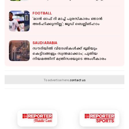
FOOTBALL
'മാൻ ഓഫ് ദി മാച്ച് പുരസ്കാരം ഞാൻ
അർഹിക്കുന്നില്ല'; ജൂഡ് ബെല്ലിങ്‌ഹാം
SAUDI ARABIA
സൗദിയിൽ വിദേശികൾക്ക് ഭൂമിയും
കെട്ടിടങ്ങളും സ്വന്തമാക്കാം; പുതിയ
നിയമത്തിന് മന്ത്രിസഭയുടെ അംഗീകാരം
To advertise here,
contact us