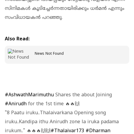
സിനിമകൾ കൂടിച്ചേർന്നതായിരിക്കും ധർമൻ എന്നും
സംവിധായകൻ പറഞ്ഞു.
Also Read:
News Not Found
#AshwathMarimuthu
Shares the about Joining
#Anirudh
for the 1st time 🔥🔥🙌
"8 Paatu iruku..Thalaivarkana Opening song
iruku..Kandipa ithu Anirudh zone la iruka padama
irukum.." 🔥🔥🔥🙌🙌
#Thalaivar173
#Dharman