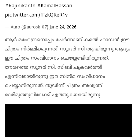
#Rajinikanth
#KamalHassan
pic.twitter.com/fFzkQReR1v
— Auro (@aurosk_07)
June 24, 2026
ആർ മഹേന്ദ്രനൊപ്പം ചേർന്നാണ് കമൽ ഹാസൻ ഈ
ചിത്രം നിർമ്മിക്കുന്നത്. സുന്ദർ സി ആയിരുന്നു ആദ്യം
ഈ ചിത്രം സംവിധാനം ചെയ്യേണ്ടിയിരുന്നത്.
നേരത്തെ സുന്ദർ സി, സിബി ചക്രവർത്തി
എന്നിവരായിരുന്നു ഈ സിനിമ സംവിധാനം
ചെയ്യാനിരുന്നത്. തുടർന്ന് ചിത്രം അശ്വന്ത്
മാരിമുത്തുവിലേക്ക് എത്തുകയായിരുന്നു.