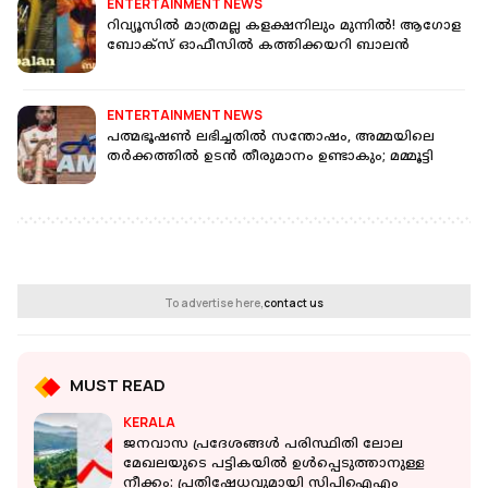
ENTERTAINMENT NEWS
റിവ്യൂസിൽ മാത്രമല്ല കളക്ഷനിലും മുന്നിൽ! ആഗോള
ബോക്സ് ഓഫീസിൽ കത്തിക്കയറി ബാലൻ
ENTERTAINMENT NEWS
പത്മഭൂഷൺ ലഭിച്ചതിൽ സന്തോഷം, അമ്മയിലെ
തർക്കത്തിൽ ഉടൻ തീരുമാനം ഉണ്ടാകും; മമ്മൂട്ടി
To advertise here,
contact us
MUST READ
KERALA
ജനവാസ പ്രദേശങ്ങള്‍ പരിസ്ഥിതി ലോല
മേഖലയുടെ പട്ടികയില്‍ ഉള്‍പ്പെടുത്താനുള്ള
നീക്കം: പ്രതിഷേധവുമായി സിപിഐഎം