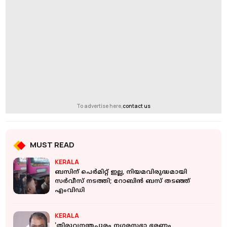
To advertise here,
contact us
MUST READ
KERALA
ബസിന് പെര്‍മിറ്റ് ഇല്ല, നിയമവിരുദ്ധമായി
സര്‍വീസ് നടത്തി; റോബിന്‍ ബസ് തടഞ്ഞ്
എംവിഡി
KERALA
'തിരുവനന്തപുരം നഗരസഭാ ഭരണം