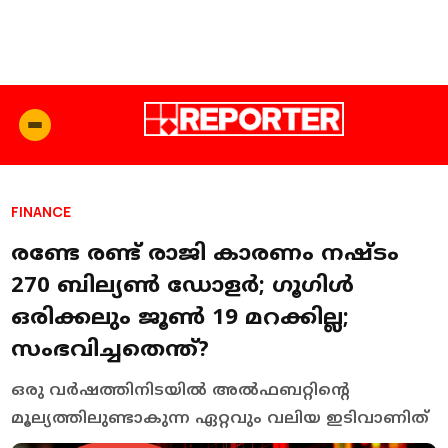
FINANCE
രണ്ടേ രണ്ട് രാജി കാരണം നഷ്ടം
270 ബില്യൺ ഡോളർ; ഗൂഗിൾ
ഒരിക്കലും ജൂൺ 19 മറക്കില്ല;
സംഭവിച്ചതെന്ത്?
ഒരു വർഷത്തിനിടയിൽ അൽഫബറ്റിന്റെ
മൂല്യത്തിലുണ്ടാകുന്ന ഏറ്റവും വലിയ ഇടിവാണിത്