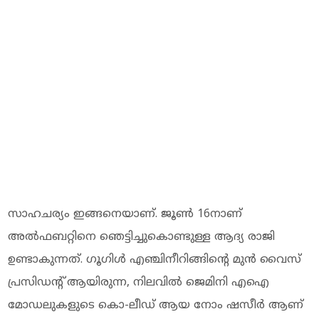
സാഹചര്യം ഇങ്ങനെയാണ്. ജൂൺ 16നാണ്
അൽഫബറ്റിനെ ഞെട്ടിച്ചുകൊണ്ടുള്ള ആദ്യ രാജി
ഉണ്ടാകുന്നത്. ഗൂഗിൾ എഞ്ചിനീറിങ്ങിന്റെ മുൻ വൈസ്
പ്രസിഡന്റ് ആയിരുന്ന, നിലവിൽ ജെമിനി എഐ
മോഡലുകളുടെ കൊ-ലീഡ് ആയ നോം ഷസീർ ആണ്