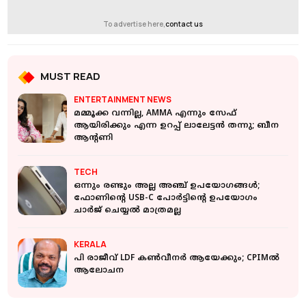
To advertise here,
contact us
MUST READ
ENTERTAINMENT NEWS
മമ്മൂക്ക വന്നില്ല, AMMA എന്നും സേഫ്
ആയിരിക്കും എന്ന ഉറപ്പ് ലാലേട്ടൻ തന്നു; ബീന
ആന്റണി
TECH
ഒന്നും രണ്ടും അല്ല അഞ്ച് ഉപയോഗങ്ങള്‍;
ഫോണിന്റെ USB-C പോര്‍ട്ടിന്റെ ഉപയോഗം
ചാര്‍ജ് ചെയ്യല്‍ മാത്രമല്ല
KERALA
പി രാജീവ് LDF കണ്‍വീനര്‍ ആയേക്കും; CPIMല്‍
ആലോചന