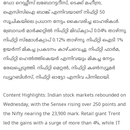
ഡോ റെഡ്ഡീസ് ലബോറട്ടറീസ്, ടെക്ക് മഹീന്ദ്ര,
ഐസിസിഐ ബാങ്ക് എന്നിവയാണ് നിഫ്റ്റി 50
സൂചികയിലെ പ്രധാന നേട്ടം കൈവരിച്ച ഓഹരികള്‍.
ബ്രോഡര്‍ മാര്‍ക്കറ്റില്‍ നിഫ്റ്റി മിഡ്ക്യാപ് 0.04% താഴ്ന്നു.
നിഫ്റ്റി സ്‌മോള്‍ക്യാപ് 0.12% താഴ്ന്നു. നിഫ്റ്റി ഐടി 1%
ഉയര്‍ന്ന് മികച്ച പ്രകടനം കാഴ്ചവെച്ചു. നിഫ്റ്റി ഫാര്‍മ,
നിഫ്റ്റി ഹെല്‍ത്ത്‌കെയര്‍ എന്നിവയും മികച്ച നേട്ടം
രേഖപ്പെടുത്തി. നിഫ്റ്റി മെറ്റല്‍, നിഫ്റ്റി കണ്‍സ്യൂമര്‍
ഡ്യൂറബിള്‍സ്, നിഫ്റ്റി ഓട്ടോ എന്നിവ പിന്നിലായി.
Content Highlights: Indian stock markets rebounded on
Wednesday, with the Sensex rising over 250 points and
the Nifty nearing the 23,900 mark. Retail giant Trent
led the gains with a surge of more than 4%, while IT