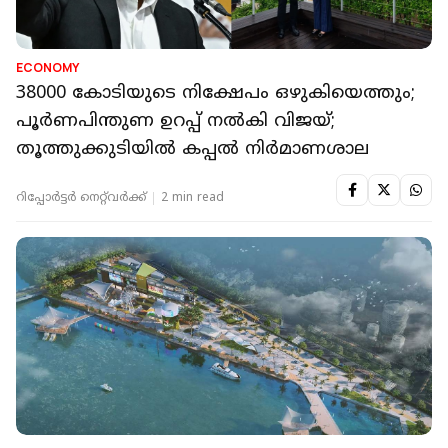
ECONOMY
38000 കോടിയുടെ നിക്ഷേപം ഒഴുകിയെത്തും;
പൂർണപിന്തുണ ഉറപ്പ് നൽകി വിജയ്;
തൂത്തുക്കുടിയിൽ കപ്പൽ നിർമാണശാല
റിപ്പോർട്ടർ നെറ്റ്‌വര്‍ക്ക്‌
2 min read