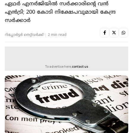
ഏഥർ എനർജിയിൽ സർക്കാരിന്റെ വൻ
എൻട്രി; 200 കോടി നിക്ഷേപവുമായി കേന്ദ്ര
സർക്കാർ
റിപ്പോർട്ടർ നെറ്റ്‌വര്‍ക്ക്‌
2 min read
To advertise here,
contact us