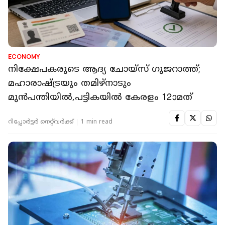
ECONOMY
നിക്ഷേപകരുടെ ആദ്യ ചോയ്സ് ഗുജറാത്ത്;
മഹാരാഷ്ട്രയും തമിഴ്നാടും
മുൻപന്തിയിൽ,പട്ടികയിൽ കേരളം 12ാമത്
റിപ്പോർട്ടർ നെറ്റ്‌വര്‍ക്ക്‌
1 min read