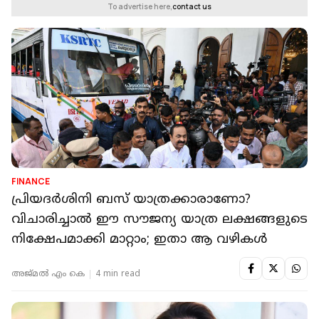
To advertise here,
contact us
FINANCE
പ്രിയദർശിനി ബസ് യാത്രക്കാരാണോ?
വിചാരിച്ചാൽ ഈ സൗജന്യ യാത്ര ലക്ഷങ്ങളുടെ
നിക്ഷേപമാക്കി മാറ്റാം; ഇതാ ആ വഴികള്‍
അജ്മല്‍ എം കെ
4 min read