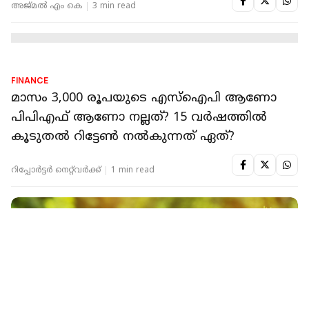
FINANCE
10 വർഷം SIP ചെയ്താൽ നിങ്ങൾ
കോടീശ്വരനാകുമോ?അറിയേണ്ട യാഥാർത്ഥ്യം
ഇതാ...
റിപ്പോർട്ടർ നെറ്റ്‌വര്‍ക്ക്‌
1 min read