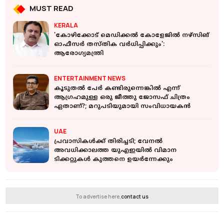
MUST READ
KERALA
'കോഴിക്കോട് മെഡിക്കല്‍ കോളേജില്‍ നഴ്‌സിങ്
ഓഫീസര്‍ തസ്തിക വര്‍ധിപ്പിക്കും':
ആരോഗ്യമന്ത്രി
ENTERTAINMENT NEWS
കൂടുതൽ പേർ കണ്ടിരുന്നെങ്കിൽ എന്ന്
ആഗ്രഹമുള്ള ഒരു ജീത്തു ജോസഫ് ചിത്രം
ഏതാണ്?; മറുപടിയുമായി സംവിധായകൻ
UAE
പ്രവാസികൾക്ക് തിരിച്ചടി; വേനൽ
അവധിക്കാലത്ത യുഎഇയിൽ വിമാന
ടിക്കറ്റുകൾ കുത്തനെ ഉയർന്നേക്കും
To advertise here,
contact us