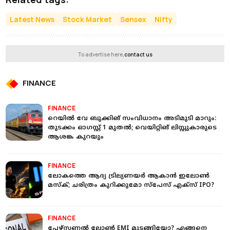
Latest News
Stock Market
Sensex
Nifty
To advertise here,
contact us
FINANCE
FINANCE
റെയില്‍ വേ ബുക്കിങ് സംവിധാനം അടിമുടി മാറും:
തുടക്കം ഓഗസ്റ്റ് 1 മുതല്‍; വെയിറ്റിങ് ലിസ്റ്റുകാരുടെ
ആശങ്ക കുറയും
FINANCE
ലോകത്തെ ആദ്യ ട്രില്യണയർ ആകാൻ ഇലോൺ
മസ്‌ക്; ചരിത്രം കുറിക്കുമോ സ്‌പേസ് എക്‌സ് IPO?
FINANCE
പേഴ്‌സണല്‍ ലോണ്‍ EMI മുടങ്ങിയോ? എങ്ങനെ