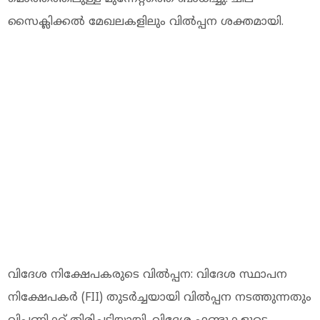
സൈക്ലിക്കൽ മേഖലകളിലും വിൽപ്പന ശക്തമായി.
വിദേശ നിക്ഷേപകരുടെ വിൽപ്പന: വിദേശ സ്ഥാപന
നിക്ഷേപകർ (FII) തുടർച്ചയായി വിൽപ്പന നടത്തുന്നതും