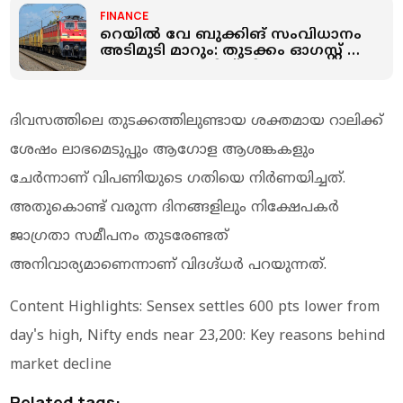
FINANCE
റെയില്‍ വേ ബുക്കിങ് സംവിധാനം
അടിമുടി മാറും: തുടക്കം ഓഗസ്റ്റ് 1
മുതല്‍; വെയിറ്റിങ് ലിസ്റ്റുകാരുടെ
ആശങ്ക കുറയും
ദിവസത്തിലെ തുടക്കത്തിലുണ്ടായ ശക്തമായ റാലിക്ക്
ശേഷം ലാഭമെടുപ്പും ആഗോള ആശങ്കകളും
ചേർന്നാണ് വിപണിയുടെ ഗതിയെ നിർണയിച്ചത്.
അതുകൊണ്ട് വരുന്ന ദിനങ്ങളിലും നിക്ഷേപകർ
ജാഗ്രതാ സമീപനം തുടരേണ്ടത്
അനിവാര്യമാണെന്നാണ് വിദഗ്ദ്ധർ പറയുന്നത്.
Content Highlights: Sensex settles 600 pts lower from
day's high, Nifty ends near 23,200: Key reasons behind
market decline
Related tags: