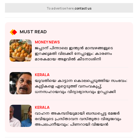
To advertise here,
contact us
MUST READ
MONEY NEWS
ജപ്പാന് പിന്നാലെ ഇന്ത്യന്‍ മാമ്പഴങ്ങളുടെ
ഇറക്കുമതി വിലക്കി നേപ്പാളും: കാരണം
മാരകമായ അളവിൽ കീടനാശിനി
KERALA
യുവതിയെ കാട്ടാന കൊലപ്പെടുത്തിയ സംഭവം:
കുട്ടികളെ ഏറ്റെടുത്ത് വനംവകുപ്പ്,
ധനസഹായവും വിദ്യാഭ്യാസവും ഉറപ്പാക്കി
KERALA
വാഹന അകമ്പടിയുമായി ബന്ധപ്പെട്ട മേജര്‍
രവിയുടെ പ്രസ്താവന വസ്തുതാ വിരുദ്ധവും
അപലപനീയവും: പിണറായി വിജയന്‍