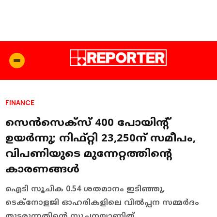
FINANCE
സെൻസെക്സ് 400 പോയിന്റ്
ഉയർന്നു; നിഫ്റ്റി 23,250ന് സമീപം,
വിപണിയുടെ മുന്നേറ്റത്തിന്റെ
കാരണങ്ങൾ
ഐടി സൂചിക 0.54 ശതമാനം ഇടിഞ്ഞു,
ടെക്‌നോളജി ഓഹരികളിലെ വിൽപ്പന സമ്മർദം
തുടരുന്നതിന്റെ സൂചനയാണിത്