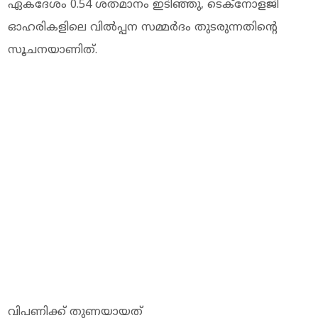
ഏകദേശം 0.54 ശതമാനം ഇടിഞ്ഞു, ടെക്‌നോളജി
ഓഹരികളിലെ വിൽപ്പന സമ്മർദം തുടരുന്നതിന്റെ
സൂചനയാണിത്.
വിപണിക്ക് തുണയായത്