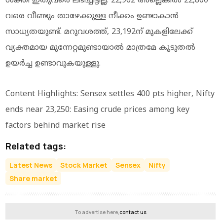
ശക്തി ഇതുവരെ ലഭിച്ചിട്ടില്ല. 22,962 അല്ലെങ്കിൽ 22,800
വരെ വീണ്ടും താഴേക്കുള്ള നീക്കം ഉണ്ടാകാൻ
സാധ്യതയുണ്ട്. മറുവശത്ത്, 23,192ന് മുകളിലേക്ക്
വ്യക്തമായ മുന്നേറ്റമുണ്ടായാൽ മാത്രമേ കൂടുതൽ
ഉയർച്ച ഉണ്ടാവുകയുള്ളു.
Content Highlights: Sensex settles 400 pts higher, Nifty
ends near 23,250: Easing crude prices among key
factors behind market rise
Related tags:
Latest News
Stock Market
Sensex
Nifty
Share market
To advertise here,
contact us