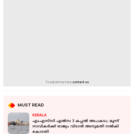
To advertise here,
contact us
MUST READ
KERALA
എംഎസ്‌സി എല്‍സ 3 കപ്പൽ അപകടം; മൂന്ന്
നാവികര്‍ക്ക് രാജ്യം വിടാന്‍ അനുമതി നല്‍കി
കോടതി