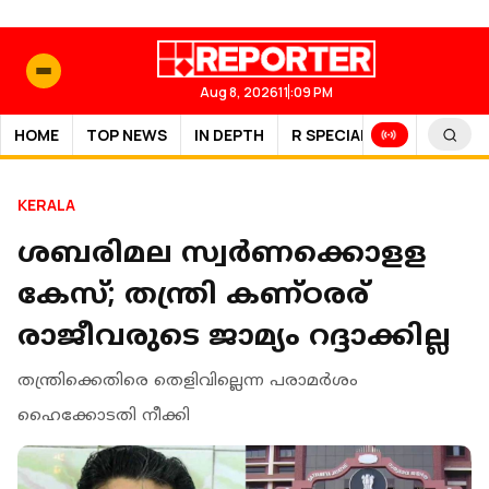
Aug 8, 2026
11:09 PM
HOME
TOP NEWS
IN DEPTH
R SPECIAL
SPORTS
KERALA
ശബരിമല സ്വര്‍ണക്കൊളള
കേസ്; തന്ത്രി കണ്ഠരര്
രാജീവരുടെ ജാമ്യം റദ്ദാക്കില്ല
തന്ത്രിക്കെതിരെ തെളിവില്ലെന്ന പരാമര്‍ശം
ഹൈക്കോടതി നീക്കി