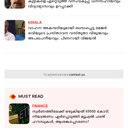
കുട്ടികളെ ഏറ്റെടുത്ത് വനംവകുപ്പ്, ധനസഹായവും
വിദ്യാഭ്യാസവും ഉറപ്പാക്കി
KERALA
വാഹന അകമ്പടിയുമായി ബന്ധപ്പെട്ട മേജര്‍
രവിയുടെ പ്രസ്താവന വസ്തുതാ വിരുദ്ധവും
അപലപനീയവും: പിണറായി വിജയന്‍
To advertise here,
contact us
MUST READ
FINANCE
സ്വർണത്തിലേക്ക് ഒഴുകിയത് 69000 കോടി;
നിയന്ത്രണം ഏർപ്പെടുത്തി മ്യൂച്വൽ ഫണ്ട്
ഹൗസുകൾ, ആശങ്കപ്പെടണോ?