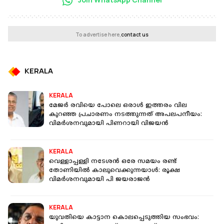
To advertise here,
contact us
KERALA
KERALA
മേജർ രവിയെ പോലെ ഒരാൾ ഇത്തരം വില
കുറഞ്ഞ പ്രചാരണം നടത്തുന്നത് അപലപനീയം:
വിമർശനവുമായി പിണറായി വിജയൻ
KERALA
വെള്ളാപ്പള്ളി നടേശൻ ഒരേ സമയം രണ്ട്
തോണിയിൽ കാലുവെക്കുന്നയാൾ: രൂക്ഷ
വിമർശനവുമായി പി ജയരാജൻ
KERALA
യുവതിയെ കാട്ടാന കൊലപ്പെടുത്തിയ സംഭവം: