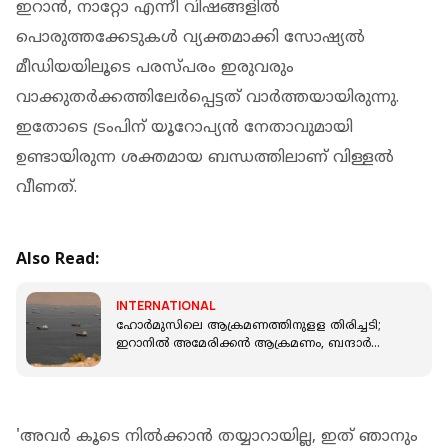
ഇറാൻ, നാറ്റോ എന്നീ വിഷങ്ങളിൽ
പൊരുത്തക്കേടുകൾ വ്യക്തമാക്കി സോഷ്യൽ
മീഡിയയിലൂടെ പരസ്പരം ഇരുവരും
വാക്കുതർക്കത്തിലേർപ്പെട്ടത് വാർത്തയായിരുന്നു.
ഇതോടെ ട്രംപിന് യൂറോപ്യൻ നേതാവുമായി
ഉണ്ടായിരുന്ന ശക്തമായ ബന്ധത്തിലാണ് വിള്ളൽ
വീണത്.
Also Read:
INTERNATIONAL
ഹോർമുസിലെ ആക്രമണത്തിനുളള തിരിച്ചടി;
ഇറാനില്‍ അമേരിക്കൻ ആക്രമണം, ബന്ദാര്‍
അബാസ് തുറമുഖത്തുള്‍പ്പെടെ സ്‌ഫോടനം
'അവർ കൂടെ നിൽക്കാൻ തയ്യാറായില്ല, ഇത് ഞാനും