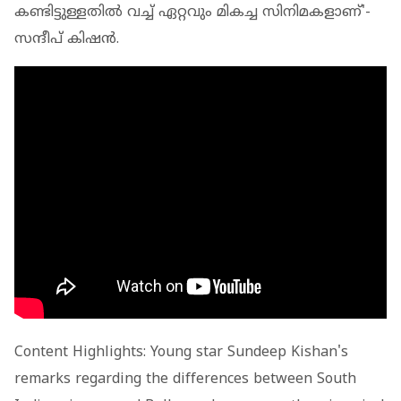
കണ്ടിട്ടുള്ളതില്‍ വച്ച് ഏറ്റവും മികച്ച സിനിമകളാണ്'-
സന്ദീപ് കിഷന്‍.
Content Highlights: Young star Sundeep Kishan's
remarks regarding the differences between South