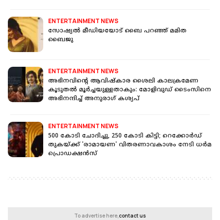
ENTERTAINMENT NEWS
സോഷ്യല്‍ മീഡിയയോട് ബൈ പറഞ്ഞ് മമിത
ബൈജു
ENTERTAINMENT NEWS
അഭിനവിന്റെ ആവിഷ്കാര ശൈലി കാലക്രമേണ
കൂടുതൽ മൂർച്ചയുള്ളതാകും: മോളിവുഡ് ടൈംസിനെ
അഭിനന്ദിച്ച് അനുരാഗ് കശ്യപ്
ENTERTAINMENT NEWS
500 കോടി ചോദിച്ചു, 250 കോടി കിട്ടി; റെക്കോർഡ്
തുകയ്ക്ക് 'രാമായണ' വിതരണാവകാശം നേടി ധർമ
പ്രൊഡക്ഷൻസ്
To advertise here,
contact us