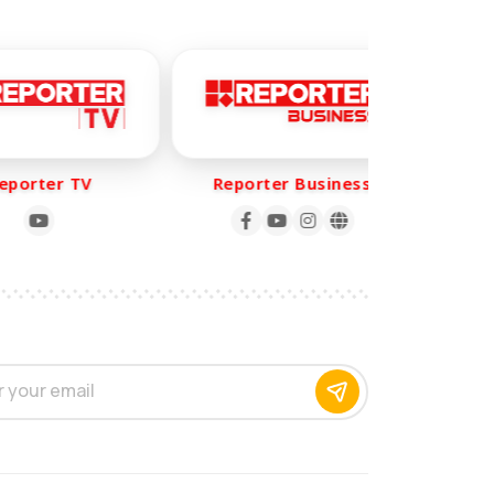
orter TV
Reporter Business
Rep