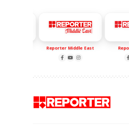
er Life
Reporter Middle East
Report