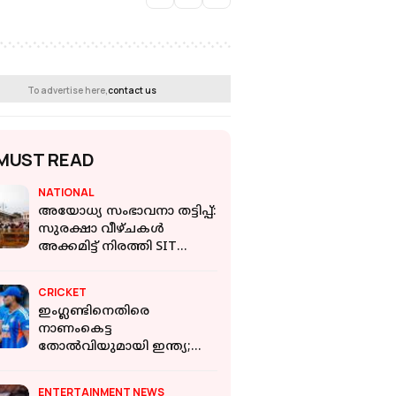
To advertise here,
contact us
MUST READ
NATIONAL
അയോധ്യ സംഭാവനാ തട്ടിപ്പ്:
സുരക്ഷാ വീഴ്ചകൾ
അക്കമിട്ട് നിരത്തി SIT
പ്രാഥമിക റിപ്പോർട്ട്
CRICKET
ഇംഗ്ലണ്ടിനെതിരെ
നാണംകെട്ട
തോൽവിയുമായി ഇന്ത്യ;
പരാജയം 125 റൺസിന്
ENTERTAINMENT NEWS