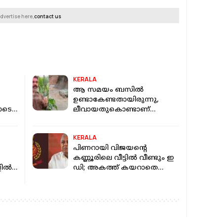
dvertise here,
contact us
KERALA
ആ സമയം ബസില്‍
ഉണ്ടാകേണ്ടതായിരുന്നു,
ോടെ
ലീവായതുകൊണ്ടാണ്
രക്ഷപ്പെട്ടത്‌: പുഴയില്‍ വീണ
്കും:
ബസിന്റെ ഡ്രൈവർ
KERALA
പിണറായി വിജയന്റെ
കണ്ണൂരിലെ വീട്ടില്‍ വീണ്ടും ഇ
ല്‍
ഡി; അകത്ത് കയറാതെ
പരിശോധന