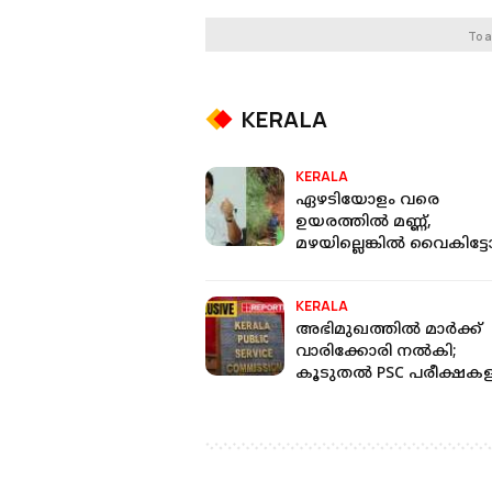
To a
KERALA
KERALA
ഏഴടിയോളം വരെ
ഉയരത്തിൽ മണ്ണ്,
മഴയില്ലെങ്കിൽ വൈകിട്ട
രക്ഷാപ്രവർത്തനം
പൂർത്തിയാക്കാന്‍ സാധിക
KERALA
മന്ത്രി
അഭിമുഖത്തില്‍ മാര്‍ക്ക്
വാരിക്കോരി നല്‍കി;
കൂടുതല്‍ PSC പരീക്ഷകളി
ക്രമക്കേട്, ഗുരുതര
കണ്ടെത്തല്‍