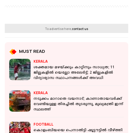
To advertise here,
contact us
MUST READ
KERALA
ശക്തമായ മഴയ്ക്കും കാറ്റിനും സാധ്യത; 11
ജില്ലകളിൽ യെല്ലോ അലേർട്ട്; 2 ജില്ലകളിൽ
വിദ്യാഭ്യാസ സ്ഥാപനങ്ങൾക്ക് അവധി
KERALA
നടുക്കം മാറാതെ വയനാട്; കാണാതായവര്‍ക്ക്
വേണ്ടിയുള്ള തിരച്ചില്‍ തുടരുന്നു, മുഖ്യമന്ത്രി ഇന്ന്
സ്ഥലത്ത്
FOOTBALL
കൊളംബിയയെ പെനാല്‍ട്ടി ഷൂട്ടൗട്ടില്‍ വീഴ്ത്തി