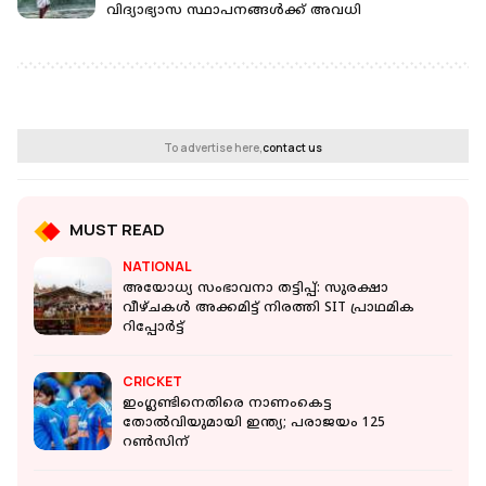
വിദ്യാഭ്യാസ സ്ഥാപനങ്ങൾക്ക് അവധി
To advertise here,
contact us
MUST READ
NATIONAL
അയോധ്യ സംഭാവനാ തട്ടിപ്പ്: സുരക്ഷാ
വീഴ്ചകൾ അക്കമിട്ട് നിരത്തി SIT പ്രാഥമിക
റിപ്പോർട്ട്
CRICKET
ഇംഗ്ലണ്ടിനെതിരെ നാണംകെട്ട
തോൽവിയുമായി ഇന്ത്യ; പരാജയം 125
റൺസിന്