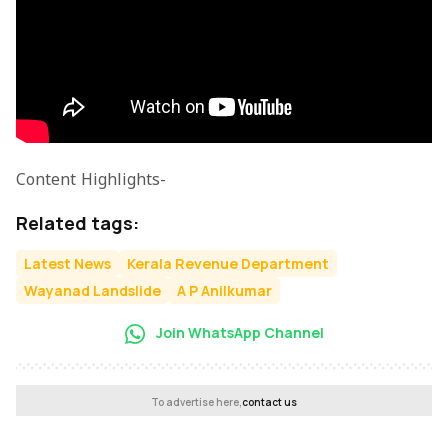
Content Highlights-
Related tags:
Latest News
Kerala Revenue Department
Wayanad Landslide
A P Anilkumar
Join WhatsApp Channel
To advertise here,
contact us