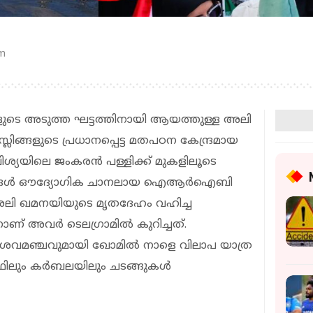
pm
ടെ അടുത്ത ഘട്ടത്തിനായി ആയത്തുള്ള അലി
ങ്ങളുടെ പ്രധാനപ്പെട്ട മതപഠന കേന്ദ്രമായ
ിശ്യയിലെ ജംകരൻ പള്ളിക്ക് മുകളിലൂടെ
ൃശ്യങ്ങൾ ഔദ്യോഗിക ചാനലായ ഐആർഐബി
ള അലി ഖമനയിയുടെ മൃതദേഹം വഹിച്ച
ാണ് അവർ ടെലഗ്രാമിൽ കുറിച്ചത്.
ശവമഞ്ചവുമായി ഖോമിൽ നാളെ വിലാപ യാത്ര
നജഫിലും കർബലയിലും ചടങ്ങുകൾ