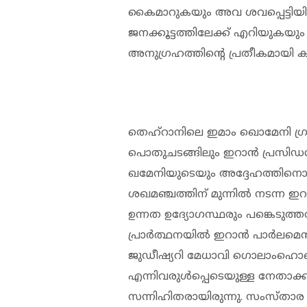
കൈമാറുകയും അവ ശവപ്പെട്ടിയ
ജനക്കൂട്ടത്തിലേക്ക് എറിയുകയും 
അനുഗ്രഹത്തിന്റെ പ്രതീകമായി 
തെഹ്റാനിലെ ഇമാം ഖൊമേനി ഗ്
പൊതുചടങ്ങിലും ഇറാൻ പ്രസിഡന്റ
ഖമേനിയുടെയും അദ്ദേഹത്തിനൊപ്പം
ശഖമഞ്ചത്തിന് മുന്നിൽ നടന്ന ഇറ
ഉന്നത ഉദ്യോഗസ്ഥരും പങ്കെടുത്
പ്രാർത്ഥനയിൽ ഇറാൻ പാർലമെന്റ
ജുഡീഷ്യറി മേധാവി ഗൊലാം
എന്നിവരുൾപ്പെടെയുള്ള നേതാക്
സന്നിഹിതരായിരുന്നു. സംസ്താര ച