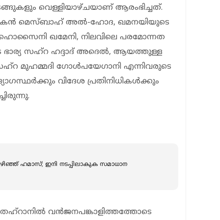
്ങുകളും വെള്ളിയാഴ്ചയാണ് ആരംഭിച്ചത്.
ുമകൻ മെസ്ബാഹ് അൽ-ഹോദ, ഖമനയിയുടെ
ഹൊസൈനി ഖമേനി, നിലവിലെ പരമോന്നത
ര്യ സഹ്‌റ ഹദ്ദാദ് അദെൽ, ആയത്തുള്ള
്‌റ മുഹമ്മദി ഗോൾപയേഗാനി എന്നിവരുടെ
ോഗസ്ഥർക്കും വിദേശ പ്രതിനിധികൾക്കും
രുന്നു.
ിഞ്ഞ് ഹമാസ്; ഇനി നടപ്പിലാകുക സമാധാന
തെഹ്റാനിൽ വൻജനപങ്കാളിത്തത്തോടെ