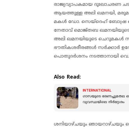
രാജ്യവ്യാപകമായ ദുഃഖാചരണ ചടങ
ആയത്തുള്ള അലി ഖമനയി, മര
മകൾ ഡോ. സെയ്ദെഹ് ബോഷ്ര 
നേതാവ് മൊജ്തബ ഖമനയിയുടെ ഭാ
അലി ഖമനയിയുടെ ചെറുമകൾ സഹ
ഭൗതികശരീരങ്ങൾ സർക്കാർ ഉദ്യ
പൊതുദർശനം നടത്താനായി വെച്ചി
Also Read:
INTERNATIONAL
ഗാസയുടെ ഭരണച്ചുമതല ഒഴ
വ്യവസ്ഥയിലെ നിർദ്ദേശം
ശനിയാഴ്ചയും ഞായറാഴ്ചയും 