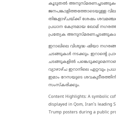
കൂടുതൽ അനുസ്മരണച്ചടങ്ങുകൾ ന
ജനപങ്കാളിത്തത്തോടെയുള്ള വിലാ
തിങ്കളാഴ്ചയ്ക്ക് ശേഷം ശവമഞ്
പ്രധാന കേന്ദ്രമായ ഖോമ് നഗരത
പ്രത്യേക അനുസ്മരണച്ചടങ്ങുകൾ
ഇറാഖിലെ വിശുദ്ധ ഷിയാ നഗരങ
ചടങ്ങുകൾ നടക്കും. ഇറാന്റെ പ്
ചടങ്ങുകളിൽ പങ്കെടുക്കുമെന്നാണ
വ്യാഴാഴ്ച ഇറാനിലെ ഏറ്റവും പ്ര
ഇമാം റേസയുടെ ശവകുടീരത്തി
സംസ്‌കരിക്കും.
Content Highlights: A symbolic co
displayed in Qom, Iran's leading S
Trump posters during a public pro