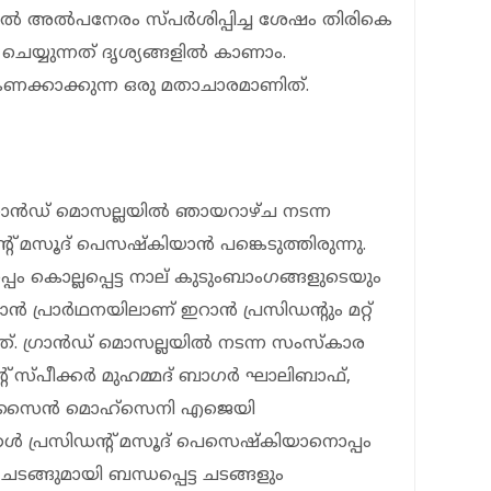
ിൽ അൽപനേരം സ്പർശിപ്പിച്ച ശേഷം തിരികെ
ചെയ്യുന്നത് ദൃശ്യങ്ങളിൽ കാണാം.
കണക്കാക്കുന്ന ഒരു മതാചാരമാണിത്.
രാൻഡ് മൊസല്ലയിൽ ഞായറാഴ്ച നടന്ന
് മസൂദ് പെസഷ്കിയാൻ പങ്കെടുത്തിരുന്നു.
 കൊല്ലപ്പെട്ട നാല് കുടുംബാം​ഗങ്ങളുടെയും
ാൻ പ്രാർഥനയിലാണ് ഇറാൻ പ്രസിഡൻ്റും മറ്റ്
തത്. ഗ്രാൻഡ് മൊസല്ലയിൽ നടന്ന സംസ്കാര
് സ്പീക്കർ മുഹമ്മദ് ബാഗർ ഘാലിബാഫ്,
ഹൊസൈൻ മൊഹ്‌സെനി എജെയി
കൾ പ്രസിഡന്റ് മസൂദ് പെസെഷ്കിയാനൊപ്പം
ടങ്ങുമായി ബന്ധപ്പെട്ട ചടങ്ങളും