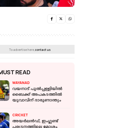
To advertise here,
contact us
MUST READ
WAYANAD
വയനാട് പുല്‍പ്പള്ളിയില്‍
ബൈക്ക് അപകടത്തില്‍
യുവാവിന് ദാരുണാന്ത്യം
CRICKET
അയര്‍ലന്‍ഡ്, ഇംഗ്ലണ്ട്
പര്യടനത്തിലെ മോശം