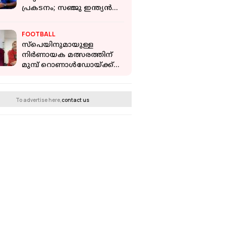
പ്രകടനം; സഞ്ജു ഇന്ത്യന്‍
ടീമില്‍നിന്ന് പുറത്ത്
FOOTBALL
സ്‌പെയിനുമായുള്ള
നിര്‍ണായക മത്സരത്തിന്
മുമ്പ് റൊണാള്‍ഡോയ്ക്ക്
അമ്മയുടെ
ഹൃദയസ്പര്‍ശിയായ
സന്ദേശം
To advertise here,
contact us