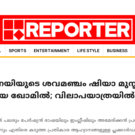
L
SPORTS
ENTERTAINMENT
LIFE STYLE
BUSINESS
ിയുടെ ശവമഞ്ചം ഷിയാ മുസ്ല
ായ ഖോമിൽ; വിലാപയാത്രയിൽ 
 പലരും പേർഷ്യൻ ഭാഷയിലും ഇംഗ്ലീഷിലും അമേരിക്കൻ പ്
 എതിരെ കടുത്ത പ്രതികാര ആഹ്വാനങ്ങളുള്ള പ്ലക്കാർഡുകൾ 