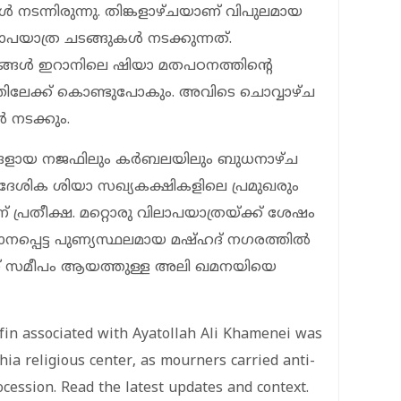
ടന്നിരുന്നു. തിങ്കളാഴ്ചയാണ് വിപുലമായ
പയാത്ര ചടങ്ങുകൾ നടക്കുന്നത്.
ചങ്ങൾ ഇറാനിലെ ഷിയാ മതപഠനത്തിന്റെ
്തിലേക്ക് കൊണ്ടുപോകും. അവിടെ ചൊവ്വാഴ്ച
 നടക്കും.
്ങളായ നജഫിലും കർബലയിലും ബുധനാഴ്ച
രാദേശിക ശിയാ സഖ്യകക്ഷികളിലെ പ്രമുഖരും
് പ്രതീക്ഷ. മറ്റൊരു വിലാപയാത്രയ്ക്ക് ശേഷം
ധാനപ്പെട്ട പുണ്യസ്ഥലമായ മഷ്ഹദ് നഗരത്തിൽ
ന് സമീപം ആയത്തുള്ള അലി ഖമനയിയെ
ffin associated with Ayatollah Ali Khamenei was
hia religious center, as mourners carried anti-
cession. Read the latest updates and context.