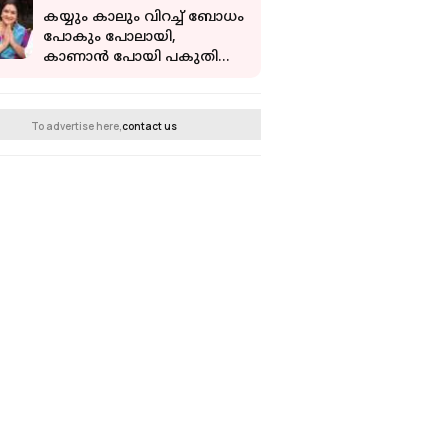
കയ്യും കാലും വിറച്ച് ബോധം
പോകും പോലായി,
കാണാൻ പോയി പകുതി
വെച്ച് തിരിച്ചു വന്നു:
ഭാഗ്യരാജിനെ കുറിച്ച്
ഉർവശി
To advertise here,
contact us