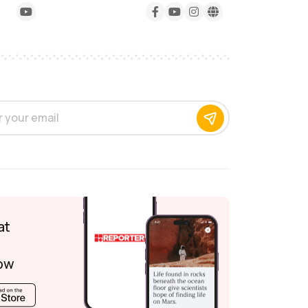
at
ow