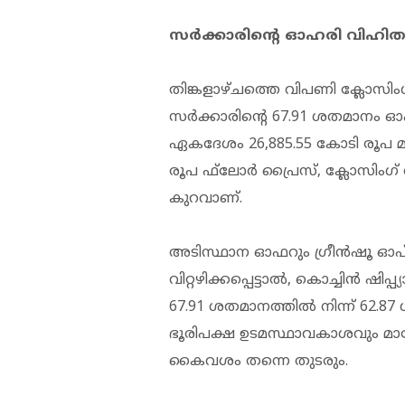
സര്‍ക്കാരിന്റെ ഓഹരി വിഹി
തിങ്കളാഴ്ചത്തെ വിപണി ക്ലോസിംഗ്
സര്‍ക്കാരിന്റെ 67.91 ശതമാനം 
ഏകദേശം 26,885.55 കോടി രൂപ മൂ
രൂപ ഫ്‌ലോര്‍ പ്രൈസ്, ക്ലോസി
കുറവാണ്.
അടിസ്ഥാന ഓഫറും ഗ്രീന്‍ഷൂ ഓപ്
വിറ്റഴിക്കപ്പെട്ടാല്‍, കൊച്ചിൻ ഷിപ
67.91 ശതമാനത്തില്‍ നിന്ന് 62.
ഭൂരിപക്ഷ ഉടമസ്ഥാവകാശവും മാനേജ്
കൈവശം തന്നെ തുടരും.