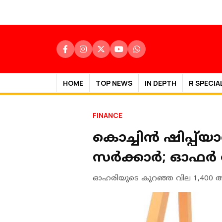
HOME
TOP NEWS
IN DEPTH
R SPECIA
FINANCE
കൊച്ചിൻ ഷിപ്പ്‌യ
സര്‍ക്കാര്‍; ഓഫര്‍
ഓഹരിയുടെ കുറഞ്ഞ വില 1,400 ആയ