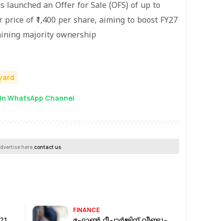
s launched an Offer for Sale (OFS) of up to
r price of ₹1,400 per share, aiming to boost FY27
aining majority ownership
yard
in WhatsApp Channel
dvertise here,
contact us
FINANCE
521
ഫോണ്‍ റീച്ചാര്‍ജിന് വീണ്ടും