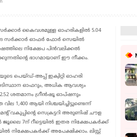
pm
ല്‍ സര്‍ക്കാര്‍ കൈവശമുള്ള ഓഹരികളില്‍ 5.04
്ര സര്‍ക്കാര്‍ ഓഫര്‍ ഫോര്‍ സെയില്‍
ര്‍ഷത്തിലെ നിക്ഷേപ പിന്‍വലിക്കല്‍
ക്കുന്നതിന്റെ ഭാഗമായാണ് ഈ നീക്കം.
യുടെ പെയ്ഡ്-അപ്പ് ഇക്വിറ്റി ഓഹരി
 അടിസ്ഥാന ഓഫറും, അധിക ആവശ്യം
 2.52 ശതമാനം ഗ്രീന്‍ഷൂ ഓപ്ഷനും
വില 1,400 ആയി നിശ്ചയിച്ചിട്ടുണ്ടെന്ന്
് വകുപ്പിന്റെ സെക്രട്ടറി അരുണിഷ് ചൗള
 ജൂലൈ 7ന് റീട്ടെയില്‍ ഇതര നിക്ഷേപകര്‍ക്ക്
്‍ നിക്ഷേപകര്‍ക്ക് അപേക്ഷിക്കാം. ലിസ്റ്റ്