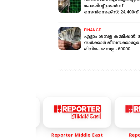
പോയിന്റ് ഉയർന്ന്
സെൻസെക്സ്; 24,400ന്
മുകളിൽ നിഫ്റ്റി
FINANCE
എട്ടാം ശമ്പള കമ്മീഷന്‍: ക
സർക്കാർ ജീവനക്കാരുട
മിനിമം ശമ്പളം 60000
രൂപയ്ക്ക് മുകളിലേക്കോ
er Life
Reporter Middle East
Report