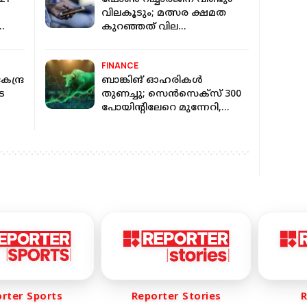
വിലകൂടും; മത്സര ക്ഷമത
കുറഞ്ഞത് വില
വര്‍ധിപ്പിക്കാന്‍ അനുകൂല
സാഹചര്യം
FINANCE
േന്ദ്ര
ബാങ്കിങ് ഓഹരികൾ
െ
തുണച്ചു; സെൻസെക്സ് 300
പോയിന്റിലേറെ മുന്നേറി,
?
നിഫ്റ്റി 24,350ന് മുകളിൽ
er Sports
Reporter Stories
Re