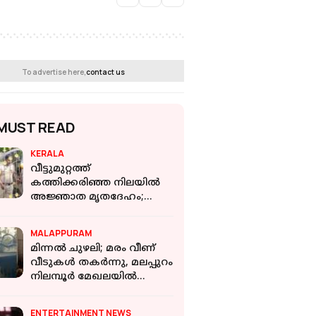
To advertise here,
contact us
MUST READ
KERALA
വീട്ടുമുറ്റത്ത്
കത്തിക്കരിഞ്ഞ നിലയില്‍
അജ്ഞാത മൃതദേഹം;
അന്വേഷണം
MALAPPURAM
മിന്നല്‍ ചുഴലി; മരം വീണ്
വീടുകള്‍ തകര്‍ന്നു, മലപ്പുറം
നിലമ്പൂര്‍ മേഖലയില്‍
വ്യാപക നാശനഷ്ടം
ENTERTAINMENT NEWS