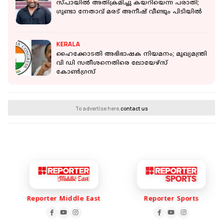
സ്പായിൽ അതിക്രമിച്ചു കയറിയെന്ന പരാതി;
ഗുണ്ടാ നേതാവ് മരട് അനീഷ് വീണ്ടും പിടിയിൽ
KERALA
ഹൈക്കോടതി അഭിഭാഷക നിയമനം; മുഖ്യമന്ത്രി
വി ഡി സതീശനെതിരെ ലോയേഴ്സ്
കോൺഗ്രസ്
To advertise here,
contact us
Reporter Middle East
Reporter Sports