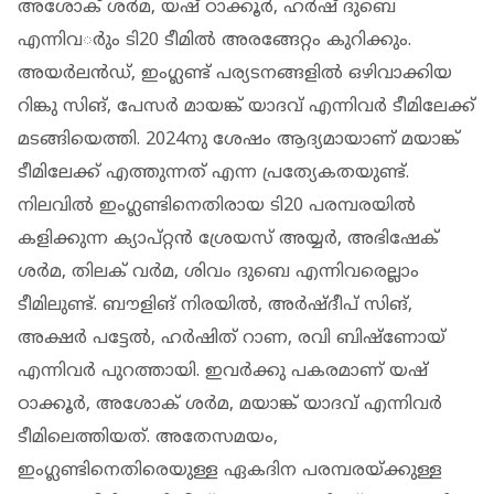
അശോക് ശര്‍മ, യഷ് ഠാക്കൂര്‍, ഹര്‍ഷ് ദുബെ
എന്നിവര്‍ും ടി20 ടീമില്‍ അരങ്ങേറ്റം കുറിക്കും.
അയര്‍ലന്‍ഡ്, ഇംഗ്ലണ്ട് പര്യടനങ്ങളില്‍ ഒഴിവാക്കിയ
റിങ്കു സിങ്, പേസര്‍ മായങ്ക് യാദവ് എന്നിവര്‍ ടീമിലേക്ക്
മടങ്ങിയെത്തി. 2024നു ശേഷം ആദ്യമായാണ് മയാങ്ക്
ടീമിലേക്ക് എത്തുന്നത് എന്ന പ്രത്യേകതയുണ്ട്.
നിലവില്‍ ഇംഗ്ലണ്ടിനെതിരായ ടി20 പരമ്പരയില്‍
കളിക്കുന്ന ക്യാപ്റ്റന്‍ ശ്രേയസ് അയ്യര്‍, അഭിഷേക്
ശര്‍മ, തിലക് വര്‍മ, ശിവം ദുബെ എന്നിവരെല്ലാം
ടീമിലുണ്ട്. ബൗളിങ് നിരയില്‍, അര്‍ഷ്ദീപ് സിങ്,
അക്ഷര്‍ പട്ടേല്‍, ഹര്‍ഷിത് റാണ, രവി ബിഷ്ണോയ്
എന്നിവര്‍ പുറത്തായി. ഇവര്‍ക്കു പകരമാണ് യഷ്
ഠാക്കൂര്‍, അശോക് ശര്‍മ, മയാങ്ക് യാദവ് എന്നിവര്‍
ടീമിലെത്തിയത്. അതേസമയം,
ഇംഗ്ലണ്ടിനെതിരെയുള്ള ഏകദിന പരമ്പരയ്ക്കുള്ള