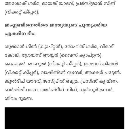
അശോക് ശര്‍മ, മായങ്ക് യാദവ്, പ്രഭ്‌സിമ്രാന്‍ സിങ്
(വിക്കറ്റ് കീപ്പര്‍).
ഇംഗ്ലണ്ടിനെതിരെ ഇന്ത്യയുടെ പുതുക്കിയ
ഏകദിന ടീം:
ശുഭ്മാന്‍ ഗില്‍ (ക്യാപ്റ്റന്‍), രോഹിത് ശര്‍മ, വിരാട്
കോലി, ശ്രേയസ് അയ്യര്‍ (വൈസ് ക്യാപ്റ്റന്‍),
കെ.എല്‍. രാഹുല്‍ (വിക്കറ്റ് കീപ്പര്‍), ഇഷാന്‍ കിഷന്‍
(വിക്കറ്റ് കീപ്പര്‍), വാഷിങ്ടന്‍ സുന്ദര്‍, അക്ഷര്‍ പട്ടേല്‍,
കുല്‍ദീപ് യാദവ്, ജസ്പ്രീത് ബുമ്ര, പ്രസിദ്ധ് കൃഷ്ണ,
ഹര്‍ഷിത് റാണ, അര്‍ഷ്ദീപ് സിങ്, ഗുര്‍നൂര്‍ ബ്രാര്‍,
ശിവം ദുബെ.