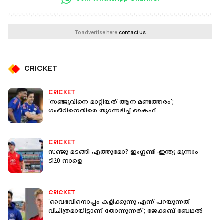
To advertise here,
contact us
CRICKET
CRICKET
'സഞ്ജുവിനെ മാറ്റിയത് ആന മണ്ടത്തരം';
ഗംഭീറിനെതിരെ തുറന്നടിച്ച് കൈഫ്
CRICKET
സഞ്ജു മടങ്ങി എത്തുമോ? ഇംഗ്ലണ്ട് -ഇന്ത്യ മൂന്നാം
ടി20 നാളെ
CRICKET
'വൈഭവിനൊപ്പം കളിക്കുന്നു എന്ന് പറയുന്നത്
വിചിത്രമായിട്ടാണ് തോന്നുന്നത്'; ജേക്കബ് ബേഥല്‍