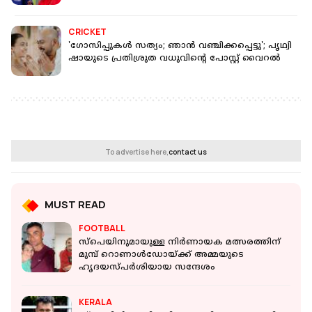
CRICKET
'ഗോസിപ്പുകൾ സത്യം; ഞാൻ വഞ്ചിക്കപ്പെട്ടു'; പൃഥ്വി
ഷായുടെ പ്രതിശ്രുത വധുവിന്‍റെ പോസ്റ്റ് വൈറൽ
To advertise here,
contact us
MUST READ
FOOTBALL
സ്‌പെയിനുമായുള്ള നിര്‍ണായക മത്സരത്തിന്
മുമ്പ് റൊണാള്‍ഡോയ്ക്ക് അമ്മയുടെ
ഹൃദയസ്പര്‍ശിയായ സന്ദേശം
KERALA