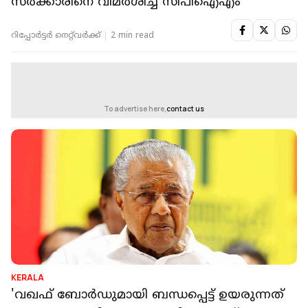
സര്‍ക്കാരിനെ വിമര്‍ശിച്ച് സിപിഐഎം
റിപ്പോർട്ടർ നെറ്റ്‌വര്‍ക്ക്‌
2 min read
To advertise here,
contact us
KERALA
'വഖഫ് ബോർഡുമായി ബന്ധപ്പെട്ട് ഉയരുന്നത്