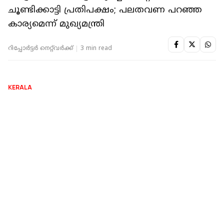
KERALA
'മുതലപ്പൊഴിയിൽ ജീവൻ നഷ്ടപ്പെട്ടവരുടെ
രക്തസാക്ഷിത്വം ഓർക്കണം'; വിഴിഞ്ഞം
ഓഹരി കൈമാറ്റത്തിൽ ദീപിക മുഖപ്രസംഗം
റിപ്പോർട്ടർ നെറ്റ്‌വര്‍ക്ക്‌
2 min read
KERALA