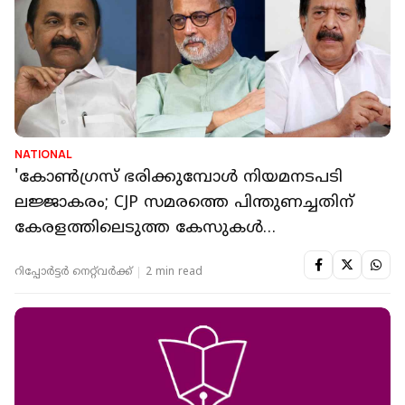
NATIONAL
'കോൺഗ്രസ് ഭരിക്കുമ്പോൾ നിയമനടപടി
ലജ്ജാകരം; CJP സമരത്തെ പിന്തുണച്ചതിന്
കേരളത്തിലെടുത്ത കേസുകൾ
പിൻവലിക്കണം'
റിപ്പോർട്ടർ നെറ്റ്‌വര്‍ക്ക്‌
2 min read