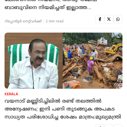
ബാബുവിനെ നിയമിച്ചത് ഇല്ലാത്ത
തസ്തികയിൽ
റിപ്പോർട്ടർ നെറ്റ്‌വര്‍ക്ക്‌
2 min read
KERALA
വയനാട് മണ്ണിടിച്ചിലിൽ രണ്ട് തലത്തിൽ
അന്വേഷണം; ഇനി പണി തുടങ്ങുക അപകട
സാധ്യത പരിശോധിച്ച ശേഷം മാത്രം:മുഖ്യമന്ത്രി