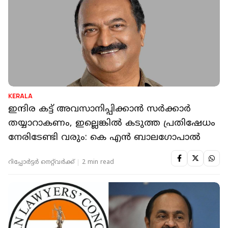
KERALA
ഇന്ദിര കട്ട് അവസാനിപ്പിക്കാൻ സർക്കാർ
തയ്യാറാകണം, ഇല്ലെങ്കിൽ കടുത്ത പ്രതിഷേധം
നേരിടേണ്ടി വരും: കെ എൻ ബാലഗോപാൽ
റിപ്പോർട്ടർ നെറ്റ്‌വര്‍ക്ക്‌
2 min read