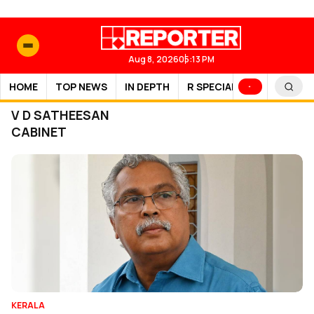
Aug 8, 2026
05:13 PM
HOME
TOP NEWS
IN DEPTH
R SPECIAL
SPORTS
V D SATHEESAN
CABINET
KERALA