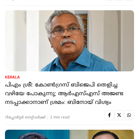
KERALA
പിഎം ശ്രീ: കോണ്‍ഗ്രസ് ബിജെപി തെളിച്ച
വഴിയേ പോകുന്നു; ആര്‍എസ്എസ് അജണ്ട
നടപ്പാക്കാനാണ് ശ്രമം: ബിനോയ് വിശ്വം
റിപ്പോർട്ടർ നെറ്റ്‌വര്‍ക്ക്‌
2 min read