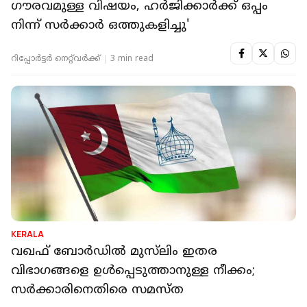
ഗൗരവമുള്ള വിഷയം, ഹർജിക്കാർക്ക് ഒപ്പം
നിന്ന് സർക്കാർ ഒത്തുകളിച്ചു'
റിപ്പോർട്ടർ നെറ്റ്‌വര്‍ക്ക്‌
3 min read
KERALA
വഖഫ് ബോര്‍ഡില്‍ മുസ്‌ലിം ഇതര
വിഭാഗങ്ങളെ ഉള്‍പ്പെടുത്താനുള്ള നീക്കം;
സര്‍ക്കാരിനെതിരെ സമസ്ത