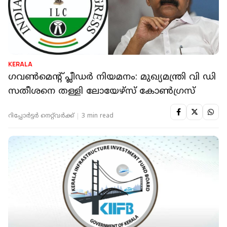
KERALA
ഗവൺമെൻ്റ് പ്ലീഡർ നിയമനം: മുഖ്യമന്ത്രി വി ഡി
സതീശനെ തള്ളി ലോയേഴ്സ് കോൺഗ്രസ്
റിപ്പോർട്ടർ നെറ്റ്‌വര്‍ക്ക്‌
3 min read