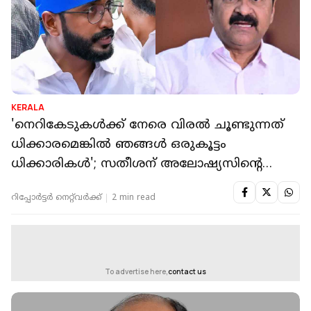
KERALA
'നെറികേടുകൾക്ക് നേരെ വിരൽ ചൂണ്ടുന്നത്
ധിക്കാരമെങ്കിൽ ഞങ്ങൾ ഒരുകൂട്ടം
ധിക്കാരികൾ'; സതീശന് അലോഷ്യസിൻ്റെ
മറുപടി
റിപ്പോർട്ടർ നെറ്റ്‌വര്‍ക്ക്‌
2 min read
To advertise here,
contact us