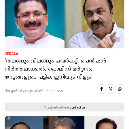
KERALA
'തലങ്ങും വിലങ്ങും പവർകട്ട്, പെൻഷൻ
നിർത്തലാക്കൽ, പൊലീസ് മർദ്ദനം;
നേട്ടങ്ങളുടെ പട്ടിക ഇനിയും നീളും'
റിപ്പോർട്ടർ നെറ്റ്‌വര്‍ക്ക്‌
3 min read
To advertise here,
contact us